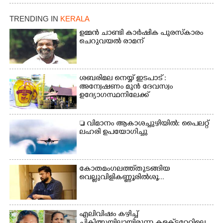
പരിപാടിയുടെ ഭാഗമായി
ടി.ഡി റോഡിലെ ഭാരതീയ
ടി.ഡി റോഡിലെ ഭാരതീയ
വിദ്യാഭവൻ സർദാർ
TRENDING IN
KERALA
വിദ്യാഭവൻ സർദാർ
പട്ടേൽ സഭാഗൃഹത്തിൽ
പട്ടേൽ സഭാഗൃഹത്തിൽ
ഉമ്മൻ ചാണ്ടി കാർഷിക പുരസ്‌കാരം
എം. അക്ഷതയുടെ
എം. അക്ഷതയുടെ
ചെറുവയൽ രാമന്
നേതൃത്വത്തിൽ
നേതൃത്വത്തിൽ
അവതരിപ്പിച്ച ലയ നമൻ
അവതരിപ്പിച്ച ലയ നമൻ
കഥക് നൃത്തത്തിൽ നിന്ന്
കഥക് നൃത്തത്തിൽ നിന്ന്
ശബരിമല നെയ്യ് ഇടപാട് :
അന്വേഷണം മുൻ ദേവസ്വം
ഉദ്യോഗസ്ഥനിലേക്ക്
 വിമാനം ആകാശച്ചുഴിയിൽ: പൈലറ്റ്
ലഹരി ഉപയോഗിച്ചു
കോതമംഗലത്ത് തുടങ്ങിയ
വെല്ലുവിളി കണ്ണൂരിൽ ശൂ...
എലിവിഷം കഴിച്ച്