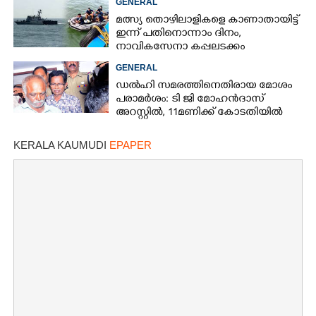
GENERAL
മത്സ്യ തൊഴിലാളികളെ കാണാതായിട്ട്
ഇന്ന് പതിനൊന്നാം ദിനം,
×
നാവികസേനാ കപ്പലടക്കം
Share this link
ഉപയോഗിച്ച് ഊർജിത അന്വേഷണം
GENERAL
ഡൽഹി സമരത്തിനെതിരായ മോശം
പരാമർശം: ടി ജി മോഹൻദാസ്
അറസ്റ്റിൽ, 11മണിക്ക് കോടതിയിൽ
ഹാജരാക്കും
Copy Link
KERALA KAUMUDI
EPAPER