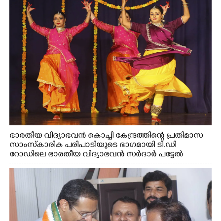
ഭാരതീയ വിദ്യാഭവൻ കൊച്ചി കേന്ദ്രത്തിന്റെ പ്രതിമാസ
സാംസ്കാരിക പരിപാടിയുടെ ഭാഗമായി ടി.ഡി
റോഡിലെ ഭാരതീയ വിദ്യാഭവൻ സർദാർ പട്ടേൽ
സഭാഗൃഹത്തിൽ എം. അക്ഷതയുടെ നേതൃത്വത്തിൽ
അവതരിപ്പിച്ച ലയ നമൻ കഥക് നൃത്തത്തിൽ നിന്ന്