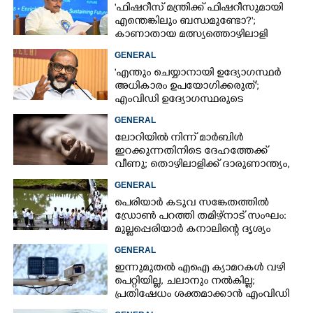
'ഫിഷറീസ് മന്ത്രിക്ക് ഫിഷറീസുമായി
എന്തെങ്കിലും ബന്ധമുണ്ടോ?';
കാണാതായ മത്സ്യത്തൊഴിലാളി
ജോണിന്റെ മകൾ
GENERAL
'എന്തും ചെയ്യാനായി ഉദ്യോഗസ്ഥർ
അധികാരം ഉപയോഗിക്കരുത്';
എംവിഡി ഉദ്യോഗസ്ഥരുടെ
സസ്‌പെൻഷൻ ശിക്ഷയല്ലെന്ന് മന്ത്രി
GENERAL
ലോറിയിൽ നിന്ന് മാർബിൾ
ഇറക്കുന്നതിനിടെ ദേഹത്തേക്ക്
വീണു; തൊഴിലാളിക്ക് ദാരുണാന്ത്യം,
ഒരാൾക്ക് പരിക്ക്
GENERAL
പെരിയാർ കടുവ സങ്കേതത്തിൽ
ഡ്രോൺ പറത്തി തമിഴ്നാട് സംഘം:
മുല്ലപ്പെരിയാർ കനാലിന്റെ ദൃശ്യം
പകർത്തി, വിവാദം
GENERAL
ഇന്നുമുതൽ എഐ ക്യാമറകൾ വഴി
പെറ്റിയില്ല, ചലാനും നൽകില്ല;
പ്രതിഷേധം ശക്തമാക്കാൻ എംവിഡി
സംഘടനകൾ