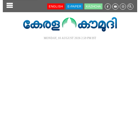
SECTIONS
ENGLISH
E-PAPER
KĀZHCHA
HOME
LATEST
MONDAY, 10 AUGUST 2026 2.59 PM IST
AUDIO
NOTIFIED NEWS
POLL
KERALA
LOCAL
NEWS 360
CASE DIARY