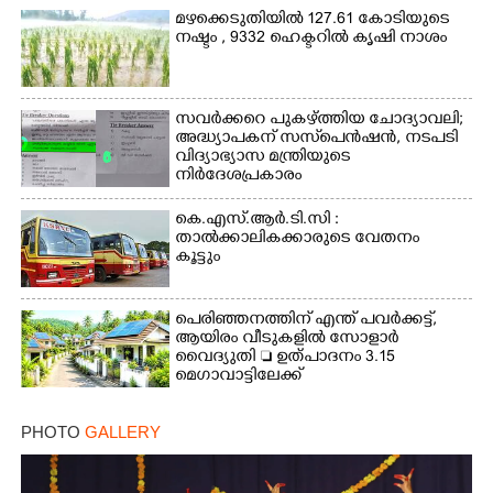
മഴക്കെടുതിയിൽ 127.61 കോടിയുടെ
നഷ്ടം , 9332 ഹെക്ടറിൽ കൃഷി നാശം
സവർക്കറെ പുകഴ്ത്തിയ ചോദ്യാവലി;
അദ്ധ്യാപകന് സസ്‌പെൻഷൻ, നടപടി
വിദ്യാഭ്യാസ മന്ത്രിയുടെ
നിർദേശപ്രകാരം
കെ.എസ്.ആർ.ടി.സി :
താൽക്കാലികക്കാരുടെ വേതനം
കൂട്ടും
പെരിഞ്ഞനത്തിന് എന്ത് പവർക്കട്ട്,​
ആയിരം വീടുകളിൽ സോളാർ
വൈദ്യുതി  ഉത്പാദനം 3.15
മെഗാവാട്ടിലേക്ക്
PHOTO
GALLERY