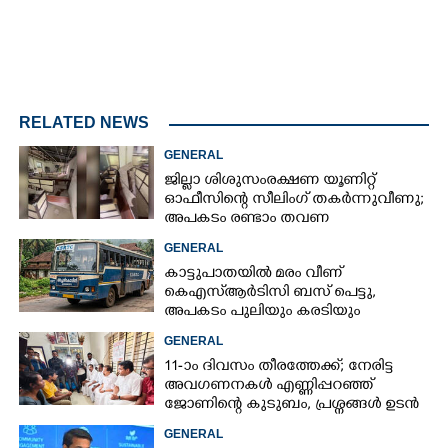
RELATED NEWS
GENERAL
ജില്ലാ ശിശുസംരക്ഷണ യൂണിറ്റ്
ഓഫീസിന്റെ സീലിംഗ് തകർന്നുവീണു;
അപകടം രണ്ടാം തവണ
GENERAL
കാട്ടുപാതയിൽ മരം വീണ്
കെഎസ്‌ആർടിസി ബസ് പെട്ടു,
അപകടം പുലിയും കരടിയും
ഇറങ്ങുന്നിടത്ത്, പിന്നെ നടന്നത്
GENERAL
11-ാം ദിവസം തീരത്തേക്ക്; നേരിട്ട
അവഗണനകൾ എണ്ണിപ്പറഞ്ഞ്
ജോണിന്റെ കുടുബം,​ പ്രശ്നങ്ങൾ ഉടൻ
പരിഹരിക്കുമെന്ന് മന്ത്രിമാർ
GENERAL