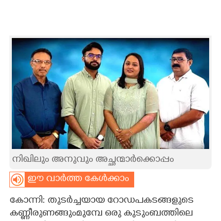
CARTOONS
LITERATURE
ZOOM
CONTACT US
നിഖിലും അനുവും അച്ഛന്മാർക്കൊപ്പം
ഈ വാർത്ത കേൾക്കാം
കോന്നി: തുടർച്ചയായ റോഡപകടങ്ങളുടെ
കണ്ണീരുണങ്ങുംമുമ്പേ ഒരു കുടുംബത്തിലെ