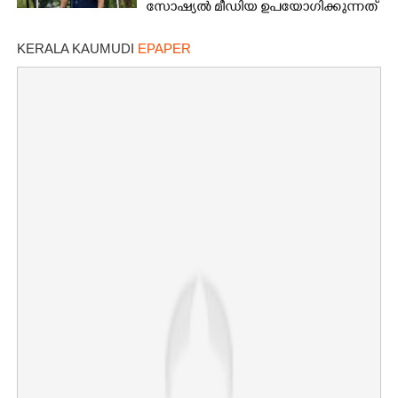
സാേഷ്യൽ മീഡിയ ഉപയോഗിക്കുന്നത്
മറ്റൊരാളെന്ന് സംശയം
KERALA KAUMUDI
EPAPER