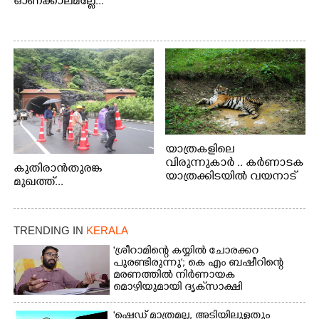
ഓണക്കാലമല്ലേ...
യാത്രകളിലെ
വിരുന്നുകാർ .. കർണാടക
കുതിരാൻതുരങ്ക
യാത്രക്കിടയിൽ വയനാട്
മുഖത്ത്...
അതിർത്തി കബിനിയിൽ
നിന്നും കണ്ണിൽകുടുങ്ങിയ
കടുവ.
TRENDING IN
KERALA
'ശ്രീറാമിന്റെ കയ്യിൽ ചോരക്കറ
പുരണ്ടിരുന്നു'; കെ എം ബഷീറിന്റെ
മരണത്തിൽ നിർണായക
മൊഴിയുമായി ദൃക്‌സാക്ഷി
'ഷെഡ് മാത്രമല്ല, അടിയിലുള്ളതും