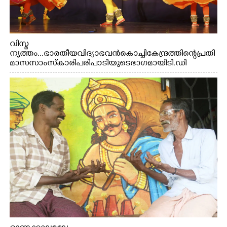
വിസ്മ
നൃത്തം...ഭാരതീയ വിദ്യാഭവൻ കൊച്ചി കേന്ദ്രത്തിന്റെ പ്രതി
മാസ സാംസ്കാരി പരിപാടിയുടെ ഭാഗമായി ടി.ഡി
റോഡിലെ ഭാരതീയ വിദ്യാഭവൻ സർദാർ പട്ടേൽ
സഭാഗൃഹത്തിൽ പ്രശസ്ത കഥക് നർത്തകി എം.
അക്ഷത അവതരിപ്പിച്ച ലയ നമൻ കഥകിൽ നിന്ന്