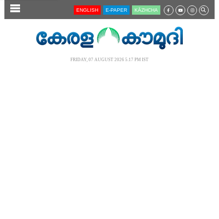
SECTIONS
ENGLISH
E-PAPER
KĀZHCHA
HOME
LATEST
FRIDAY, 07 AUGUST 2026 5.17 PM IST
AUDIO
NOTIFIED NEWS
POLL
KERALA
LOCAL
NEWS 360
CASE DIARY