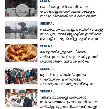
GENERAL
രോഗികളെ പരിശോധിക്കാൻ
ഡോക്ടറില്ലാത്തത് ചോദ്യംചെയ്തു:
നാട്ടുകാർക്കെതിരെ കേസെടുത്ത്
പൊലീസ്
GENERAL
പെയ്തൊഴിയുന്നില്ല, അതിതീവ്ര മഴയ്ക്ക്
സാദ്ധ്യത;​ നാല് ജില്ലകളിൽ ഇന്ന് റെഡ്
അലർട്ട്,​ നാളെ 10 ജില്ലകളിൽ മഞ്ഞ
അലർട്ട്
GENERAL
കേരളത്തിലുളളവർ ചിക്കൻ
കഴിക്കുന്നതിന്റെ ഗുണം കിട്ടുന്നത്
തമിഴന്മാർക്ക്, മലയാളികൾക്ക്
നഷ്ടവും കടവും മാത്രം
GENERAL
ഗ്യാസ് ബുക്കിംഗിന് പുതിയ
നിയന്ത്രണം, ഓണത്തിന്
ക്ഷാമമുണ്ടായേക്കുമെന്ന് ആശങ്ക
GENERAL
'വിജയ്‌യുടെയല്ല ഏതവന്റെ
സർക്കാരായാലും അനുവദിക്കാൻ
കഴിയില്ല; മുല്ലപ്പെരിയാറിന്റെ വെള്ളം