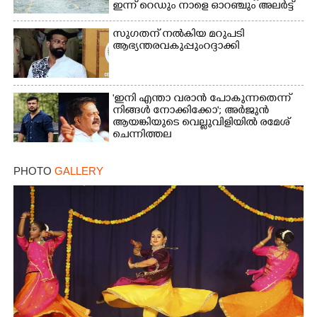
ഇന്ന് റെ‌ഡും നാളെ ഓറഞ്ചും അലർട്ട്
സുഗതന് നൽകിയ മറുപടി
ആഭ്യന്തരവകുപ്പും റദ്ദാക്കി
'ഇനി എന്താ വരാൻ പോകുന്നതെന്ന്
നിങ്ങൾ നോക്കിക്കോ'; അർജുൻ
ആയങ്കിയുടെ വെല്ലുവിളിയിൽ രമേശ്
ചെന്നിത്തല
PHOTO
GALLERY