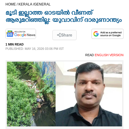
HOME /
KERALA /
GENERAL
CINEMA
മൂടി ഇല്ലാത്ത ഓടയിൽ വീണത്
ആരുമറിഞ്ഞില്ല: യുവാവിന് ദാരുണാന്ത്യം
OPINION
Share
PHOTOS
1 MIN READ
PUBLISHED: MAY 16, 2026 03:06 PM IST
LIFESTYLE
READ
ENGLISH VERSION
SPIRITUAL
INFO+
ART
ASTRO