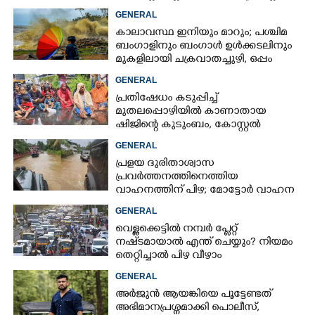
കൂട്ടുന്നത് മനസിൽ വച്ചാൽമതി'
GENERAL
കാലാവസ്ഥ ഇനിയും മാറും; പശ്ചിമ
ബംഗാളിനും ബംഗാൾ ഉൾക്കടലിനും
മുകളിലായി ചക്രവാതച്ചുഴി, ഒപ്പം
കള്ളക്കടൽ പ്രതിഭാസം
GENERAL
പ്രതിഷേധം കടുപ്പിച്ച്
മുതലപ്പൊഴിയിൽ കാണാതായ
ഷിജിന്റെ കുടുംബം, കോസ്റ്റൽ
പൊലീസ് സ്റ്റേഷനുമുന്നിൽ
GENERAL
കുത്തിയിരിക്കുന്നു
പ്രളയ ദുരിതാശ്വാസ
പ്രവർത്തനത്തിനെത്തിയ
വാഹനത്തിന് പിഴ; മോട്ടോർ വാഹന
വകുപ്പ് ഉദ്യോഗസ്ഥന് സസ്പെൻഷൻ
GENERAL
വെള്ളക്കെട്ടിൽ നമ്പർ പ്ലേറ്റ്
നഷ്‌ടമായാൽ എന്ത് ചെയ്യും? നിയമം
തെറ്റിച്ചാൽ പിഴ വീഴാം
GENERAL
അർജുൻ ആയങ്കിയെ പൂട്ടേണ്ടത്
അഭിമാനപ്രശ്നമാക്കി പൊലീസ്,