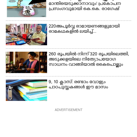
മാന്തിയെടുക്കാനാവും' പ്രകോപന
പ്രസംഗവുമായി കെ.കെ. രാഗേഷ്
220 അപൂർവ്വ രാമായണങ്ങളുമായി
രാമകഥകളിൽ ലയിച്ച്...
260 രൂപയിൽ നിന്ന് 320 രൂപയിലെത്തി,
അടുക്കളയിലെ നിത്യോപയോഗ
സാധനം വാങ്ങിയാൽ കൈപൊള്ളും
9, 10 ക്ലാസ്: രണ്ടാം വോള്യം
പാഠപുസ്തകങ്ങൾ ഈ മാസം
ADVERTISEMENT