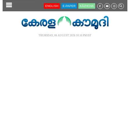
SECTIONS
ENGLISH
E-PAPER
KĀZHCHA
HOME
LATEST
THURSDAY, 06 AUGUST 2026 10.10 PM IST
AUDIO
NOTIFIED NEWS
POLL
KERALA
LOCAL
NEWS 360
CASE DIARY