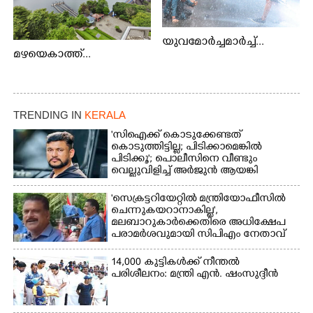
യുവമോർച്ചമാർച്ച്...
മഴയെകാത്ത്...
TRENDING IN
KERALA
'സിഐക്ക് കൊടുക്കേണ്ടത്
കൊടുത്തിട്ടില്ല; പിടിക്കാമെങ്കിൽ
പിടിക്കൂ'; പൊലീസിനെ വീണ്ടും
വെല്ലുവിളിച്ച് അർജുൻ ആയങ്കി
'സെക്രട്ടറിയേറ്റിൽ മന്ത്രിയോഫീസിൽ
ചെന്നുകയറാനാകില്ല',
മലബാറുകാർക്കെതിരെ അധിക്ഷേപ
പരാമർശവുമായി സിപിഎം നേതാവ്‌
14,000 കുട്ടികൾക്ക് നീന്തൽ
പരിശീലനം: മന്ത്രി എൻ. ഷംസുദ്ദീൻ