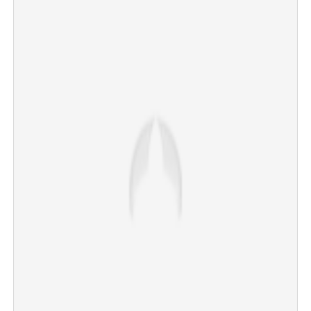
×
Share this link
Copy Link