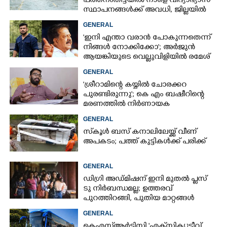
പത്തനംതിട്ടയിൽ നാളെ വിദ്യാഭ്യാസ
സ്ഥാപനങ്ങൾക്ക് അവധി,​ ജില്ലയിൽ
ഇന്ന് റെ‌ഡും നാളെ ഓറഞ്ചും അലർട്ട്
GENERAL
'ഇനി എന്താ വരാൻ പോകുന്നതെന്ന്
നിങ്ങൾ നോക്കിക്കോ'; അർജുൻ
ആയങ്കിയുടെ വെല്ലുവിളിയിൽ രമേശ്
ചെന്നിത്തല
GENERAL
'ശ്രീറാമിന്റെ കയ്യിൽ ചോരക്കറ
പുരണ്ടിരുന്നു'; കെ എം ബഷീറിന്റെ
മരണത്തിൽ നിർണായക
മൊഴിയുമായി ദൃക്‌സാക്ഷി
GENERAL
സ്‌കൂൾ ബസ് കനാലിലേയ്ക്ക് വീണ്
അപകടം; പത്ത് കുട്ടികൾക്ക് പരിക്ക്
GENERAL
ഡിഗ്രി അഡ്മിഷന് ഇനി മുതൽ പ്ലസ്
ടു നിർബന്ധമല്ല; ഉത്തരവ്
പുറത്തിറങ്ങി, പുതിയ മാറ്റങ്ങൾ
അറിയാം
GENERAL
കെഎസ്‌ആർടിസി 'എക്‌സിക്യൂട്ടീവ്