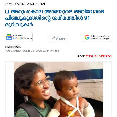
HOME /
KERALA /
GENERAL
CINEMA
 അരുംകൊല അമ്മയുടെ അറിവോടെ
പിഞ്ചുകുഞ്ഞിന്റെ ശരീരത്തിൽ 91
OPINION
മുറിവുകൾ
PHOTOS
Share
1 MIN READ
LIFESTYLE
PUBLISHED: JUNE 03, 2026 01:54 AM IST
READ
ENGLISH VERSION
SPIRITUAL
INFO+
ART
ASTRO