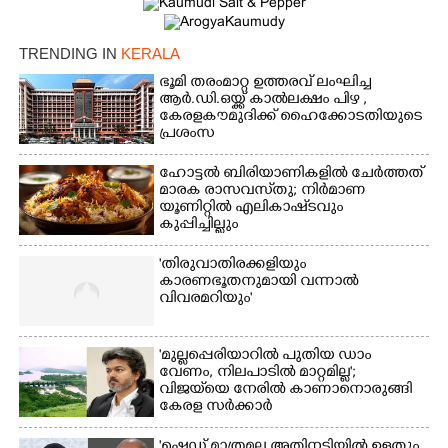
TRENDING IN
KERALA
ഭൂമി തരംമാറ്റ ഉത്തരവ് ലംഘിച്ച
ആർ.ഡി.ഒയ്ക്ക് കാൽലക്ഷം പിഴ ,​
കേരളകൗമുദിക്ക് ഹൈക്കോടതിയുടെ
പ്രശംസ
ഹോട്ടൽ ബിരിയാണികളിൽ ചേർത്തത്
മാരക രാസവസ്‌തു; നിർമാണ
യൂണിറ്റിൽ എലികാഷ്‌ടവും
കുപ്പിച്ചില്ലും
'തിരുവാതിരക്കളിയും
കാരണഭൂതനുമായി വന്നാൽ
വിവരമറിയും '
'മുല്ലപ്പെരിയാറിൽ പുതിയ ഡാം
വേണം, നിലപാടിൽ മാറ്റമില്ല';
വിജയ്‌യെ നേരിൽ കാണാനൊരുങ്ങി
കേരള സർക്കാർ
'ഷെഡ് മാത്രമല്ല അതിനടിയിൽ ഉള്ളതും