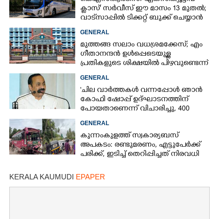
ക്ളാസ്' സർവീസ് ഈ മാസം 13 മുതൽ;
വാട്‌സാപ്പിൽ ടിക്കറ്റ് ബുക്ക് ചെയ്യാൻ
9447071021
GENERAL
മുത്തങ്ങ സലാം വധശ്രമക്കേസ്; എം
ഗീതാനന്ദൻ ഉൾപ്പെടെയുള്ള
പ്രതികളുടെ ശിക്ഷയിൽ പിഴവുണ്ടെന്ന്
ഹൈക്കോടതി
GENERAL
'ചില വാർത്തകൾ വന്നപ്പോൾ ഞാൻ
കോഫി ഷോപ്പ് ഉദ്ഘാടനത്തിന്
പോയതാണെന്ന് വിചാരിച്ചു, 400
കോടിയുടെ പ്രോജക്ടാണ് അത്'
GENERAL
കുന്നംകുളത്ത് സ്വകാര്യബസ്
അപകടം: രണ്ടുമരണം, എട്ടുപേർക്ക്
പരിക്ക്, ഇടിച്ച് തെറിപ്പിച്ചത് നിരവധി
വാഹനങ്ങളെ
KERALA KAUMUDI
EPAPER