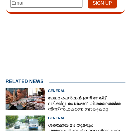
Loaded
:
4.00%
/
Unmute
RELATED NEWS
GENERAL
ക്ഷേമ പെൻഷൻ ഇനി നേരിട്ട്
ലഭിക്കില്ല,​ പെൻഷൻ വിതരണത്തിൽ
നിന്ന് സഹകരണ ബാങ്കുകളെ
ഒഴിവാക്കി
GENERAL
ശക്തമായ മഴ തുടരും;