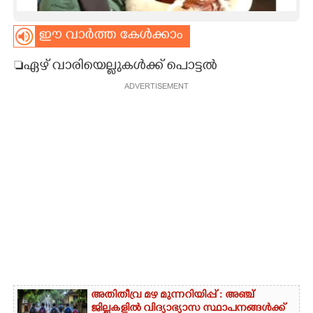
CARTOONS
ഈ വാർത്ത കേൾക്കാം
ഏഴ് വാരിയെല്ലുകൾക്ക് പൊട്ടൽ
LITERATURE
ADVERTISEMENT
ZOOM
CONTACT US
അതിതീവ്ര മഴ മുന്നറിയിപ്പ് : അഞ്ച്
ജില്ലകളിൽ വിദ്യാഭ്യാസ സ്ഥാപനങ്ങൾക്ക്