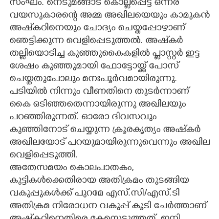
സംഘം. നെടുമങ്ങാട് കൊല്ലപ്പെട്ട ഒന്നര
വയസുകാരന്റെ അമ്മ അഖിലയെയും കാമുകൻ
അഷ്‌കറിനെയും ചോദ്യം ചെയ്തപ്പോഴാണ്
ഞെട്ടിക്കുന്ന വെളിപ്പെടുത്തൽ. അഷ്‌കർ
തല്ലിയൊടിച്ച കുഞ്ഞുകൈകളിൽ പ്ലാസ്റ്റർ ഇട്ട
ശേഷം കുഞ്ഞുമായി ഫോട്ടോയ്ക്ക് പോസ്
ചെയ്തതുപോലും മനഃപൂർവമായിരുന്നു.
പടിയിൽ നിന്നും വീണതിനെ തുടർന്നാണ്
കൈ ഒടിഞ്ഞതെന്നായിരുന്നു അഖിലയും
പറഞ്ഞിരുന്നത്. ഓരോ ദിവസവും
കുഞ്ഞിനോട് ചെയ്യുന്ന ക്രൂരകൃത്യം അഷ്‌കർ
അഖിലയോട് പറയുമായിരുന്നുവെന്നും അഖില
വെളിപ്പെടുത്തി.
അതേസമയം കൊലപാതകം,
കുട്ടികൾക്കെതിരായ അതിക്രമം തുടങ്ങിയ
വകുപ്പുകൾക്ക് പുറമേ എസ്.സി/എസ്.ടി
അതിക്രമ നിരോധന വകുപ്പ് കൂടി ചേർത്താണ്