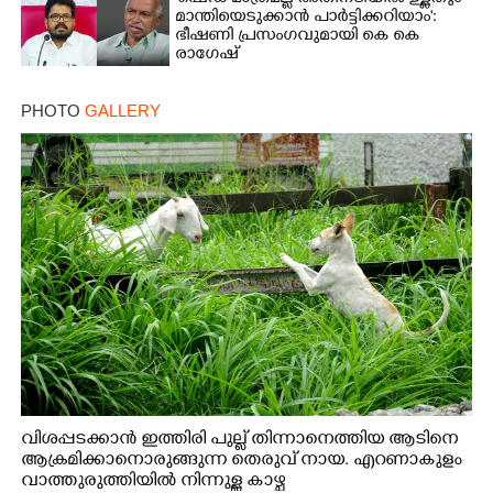
മാന്തിയെടുക്കാൻ പാർട്ടിക്കറിയാം':
ഭീഷണി പ്രസംഗവുമായി കെ കെ
രാഗേഷ്
PHOTO
GALLERY
വിശപ്പടക്കാൻ ഇത്തിരി പുല്ല് തിന്നാനെത്തിയ ആടിനെ
ആക്രമിക്കാനൊരുങ്ങുന്ന തെരുവ് നായ. എറണാകുളം
വാത്തുരുത്തിയിൽ നിന്നുള്ള കാഴ്ച