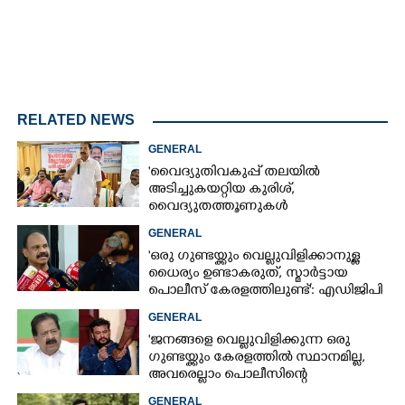
RELATED NEWS
GENERAL
'വൈദ്യുതിവകുപ്പ് തലയിൽ
അടിച്ചുകയറ്റിയ കുരിശ്‌,
വൈദ്യുതത്തൂണുകൾ
പൊട്ടിവീണാൽപോലും മന്ത്രിയെ
GENERAL
വിളിക്കുന്ന കാലമാണിത്'
'ഒരു ഗുണ്ടയ്ക്കും വെല്ലുവിളിക്കാനുള്ള
ധൈര്യം ഉണ്ടാകരുത്, സ്മാർട്ടായ
പൊലീസ് കേരളത്തിലുണ്ട്': എഡിജിപി
പി വിജയൻ
GENERAL
'ജനങ്ങളെ വെല്ലുവിളിക്കുന്ന ഒരു
ഗുണ്ടയ്ക്കും കേരളത്തിൽ സ്ഥാനമില്ല,​
അവരെല്ലാം പൊലീസിന്റെ
നിരീക്ഷണത്തിലാണ്'
GENERAL