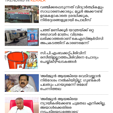
TRENDING IN
KERALA
വഞ്ചിക്കപ്പെടുന്നത് വിദ്യാർത്ഥികളും
സാധാരണക്കാരും; മ്യൂൾ അക്കൗണ്ട്
ഉടമകളാകാതെ ശ്രദ്ധിക്കുക,
×
Share this link
നിർദ്ദേശങ്ങളുമായി പൊലീസ്
പത്ത് മണിക്കൂർ യാത്രയ്‌ക്ക് ഒറ്റ
ഡ്രൈവർ മാത്രം; വിശ്രമം
ലഭിക്കാത്തതാണ് കെഎസ്‌ആർടിസി
അപകടത്തിന് കാരണമെന്ന്
വിമർശനം
Copy Link
സി.പി.എം ബക്കറ്റ് പിരിവിന്:
രസീത് ഇല്ലാത്ത പിരിവിനെ ചോദ്യം
ചെയ്ത് കീഴ്ഘടകങ്ങൾ
'അർജുൻ ആയങ്കിയെ വെടിവയ്ക്കാൻ
നിർദേശം നൽകിയിട്ടില്ല'; ഗുണ്ടകൾ
പലതും പറയുമെന്ന് രമേശ്
ചെന്നിത്തല
'അർജുൻ ആയങ്കിയെ
ന്യായീകരിക്കേണ്ട ചുമതല എനിക്കില്ല,
അയാൾക്കെതിരെ
നടപടിയെടുത്തോട്ടെ'