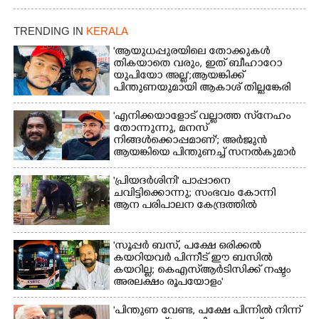
TRENDING IN
KERALA
'ആയുധപ്പുരയിലെ തോക്കുകൾ
തികയാതെ വരും, ഇത് ബീഹാറോ
യുപിയോ അല്ല';ആയങ്കിക്ക്
പിന്തുണയുമായി ആകാശ് തില്ലങ്കേരി
'എനിക്കയാളോട് വല്ലാത്ത സ്‌നേഹം
തോന്നുന്നു, മനസ്
നിങ്ങൾക്കൊപ്പമാണ്'; അർജുൻ
ആയങ്കിയെ പിന്തുണച്ച് സനൽകുമാർ
'പ്രിയദർശിനി' പാപ്പാനെ
ചവിട്ടിക്കൊന്നു; സംഭവം കോന്നി
ആന പരിപാലന കേന്ദ്രത്തിൽ
'സൂപ്പർ ബസ്, പക്ഷേ ഒരിക്കൽ
കയറിയവർ പിന്നീട് ഈ ബസിൽ
കയറില്ല; കെഎസ്ആർടിസിക്ക് നഷ്ടം
അരലക്ഷം രൂപയോളം'
"പിന്തുണ വേണ്ട,​ പക്ഷേ പിന്നിൽ നിന്ന്