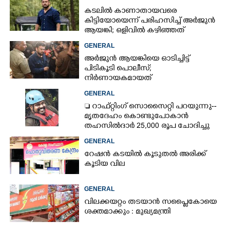
കടലിൽ കാണാതായവരെ
കിട്ടിയോയെന്ന് പരിഹസിച്ച് അർജുൻ
ആയങ്കി; ഒളിവിൽ കഴിഞ്ഞത്
പയ്യന്നൂരിലെ ലോഡ്‌ജിൽ
GENERAL
അർജുൻ ആയങ്കിയെ ഓടിച്ചിട്ട്
പിടികൂടി പൊലീസ്;
നിർണായകമായത്
ഓട്ടോഡ്രൈവർക്ക് തോന്നിയ
GENERAL
സംശയം
 റാഫ്റ്റിംഗ് സൊസൈറ്റി പറയുന്നു--
മൃതദേഹം കൊണ്ടുപോകാൻ
തഹസിൽദാർ 25,000 രൂപ ചോദിച്ചു
GENERAL
റേഷൻ കടയിൽ കൂടുതൽ അരിക്ക്
കൂടിയ വില
GENERAL
വിലക്കയറ്റം തടയാൻ സപ്ലൈകോയെ
ശക്തമാക്കും : മുഖ്യമന്ത്രി