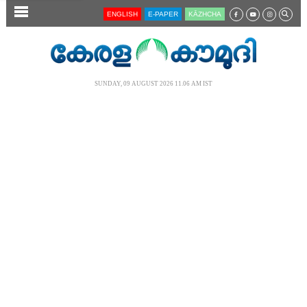
SECTIONS
ENGLISH
E-PAPER
KĀZHCHA
HOME
LATEST
SUNDAY, 09 AUGUST 2026 11.06 AM IST
AUDIO
NOTIFIED NEWS
POLL
KERALA
LOCAL
NEWS 360
CASE DIARY