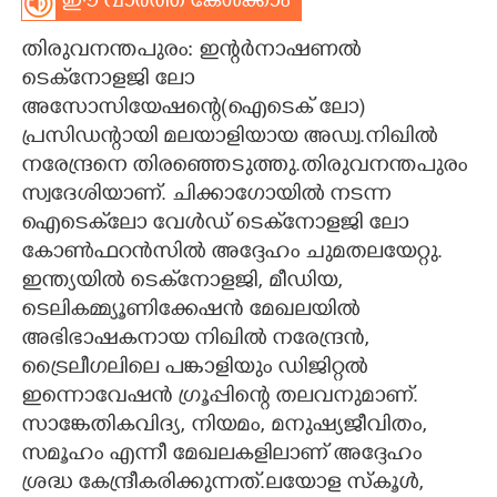
ഈ വാർത്ത കേൾക്കാം
CARTOONS
തിരുവനന്തപുരം: ഇന്റർനാഷണൽ
ടെക്‌നോളജി ലോ
LITERATURE
അസോസിയേഷന്റെ(ഐടെക് ലോ)
പ്രസിഡന്റായി മലയാളിയായ അഡ്വ.നിഖിൽ
നരേന്ദ്രനെ തിരഞ്ഞെടുത്തു.തിരുവനന്തപുരം
ZOOM
സ്വദേശിയാണ്. ചിക്കാഗോയിൽ നടന്ന
ഐടെക്‌ലോ വേൾഡ് ടെക്‌നോളജി ലോ
CONTACT US
കോൺഫറൻസിൽ അദ്ദേഹം ചുമതലയേറ്റു.
ഇന്ത്യയിൽ ടെക്‌നോളജി, മീഡിയ,
ടെലികമ്മ്യൂണിക്കേഷൻ മേഖലയിൽ
അഭിഭാഷകനായ നിഖിൽ നരേന്ദ്രൻ,
ട്രൈലീഗലിലെ പങ്കാളിയും ഡിജിറ്റൽ
ഇന്നൊവേഷൻ ഗ്രൂപ്പിന്റെ തലവനുമാണ്.
സാങ്കേതികവിദ്യ, നിയമം, മനുഷ്യജീവിതം,
സമൂഹം എന്നീ മേഖലകളിലാണ് അദ്ദേഹം
ശ്രദ്ധ കേന്ദ്രീകരിക്കുന്നത്.ലയോള സ്കൂൾ,