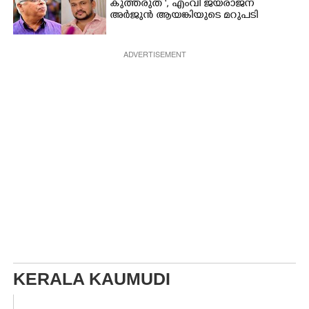
കുത്തരുത് ", എംവി ജയരാജന്
അർജുൻ ആയങ്കിയുടെ മറുപടി
ADVERTISEMENT
KERALA KAUMUDI