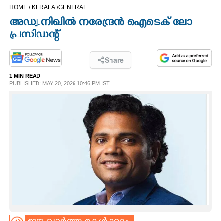
HOME /
KERALA /
GENERAL
CINEMA
അഡ്വ.നിഖിൽ നരേന്ദ്രൻ ഐടെക് ലോ
പ്രസിഡന്റ്
OPINION
Share
PHOTOS
1 MIN READ
PUBLISHED: MAY 20, 2026 10:46 PM IST
LIFESTYLE
SPIRITUAL
INFO+
ART
ASTRO