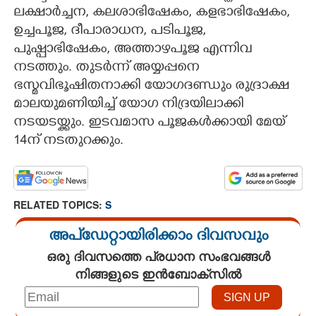
ലക്ഷാർച്ചന, കലശാഭിഷേകം, കളഭാഭിഷേകം,
CARTOONS
ഉച്ചപൂജ, ദീപാരാധന, പടിപൂജ,
പുഷ്പാഭിഷേകം, അത്താഴപൂജ എന്നിവ
LITERATURE
നടത്തും. തുടർന്ന് അയ്യപ്പനെ
ഭസ്മവിഭൂഷിതനാക്കി യോഗദണ്ഡും രുദ്രാക്ഷ
മാലയുമണിയിച്ച് യോഗ നിദ്ര‌യിലാക്കി
ZOOM
നടയടയ്ക്കും. ഇടവമാസ പൂജകൾക്കായി മേയ്
14ന് നടതുറക്കും.
CONTACT US
RELATED TOPICS:
S
അപ്ഡേറ്റായിരിക്കാം ദിവസവും
ഒരു ദിവസത്തെ പ്രധാന സംഭവങ്ങൾ
നിങ്ങളുടെ ഇൻബോക്സിൽ