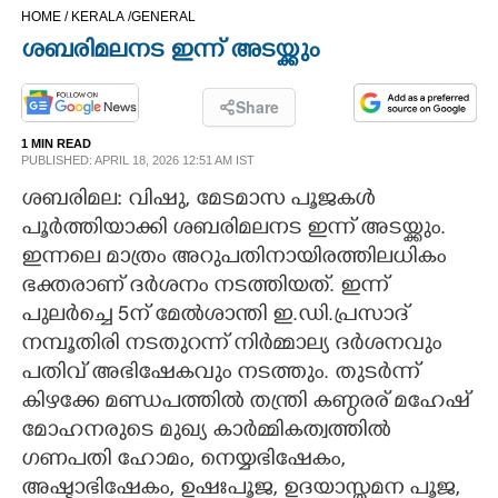
HOME /
KERALA /
GENERAL
CINEMA
ശബരിമലനട ഇന്ന് അടയ്ക്കും
OPINION
Share
1 MIN READ
PHOTOS
PUBLISHED: APRIL 18, 2026 12:51 AM IST
ശബരിമല: വിഷു, മേടമാസ പൂജകൾ
LIFESTYLE
പൂർത്തിയാക്കി ശബരിമലനട ഇന്ന് അടയ്ക്കും.
ഇന്നലെ മാത്രം അറുപതിനായിരത്തിലധികം
SPIRITUAL
ഭക്തരാണ് ദർശനം നടത്തിയത്. ഇന്ന്
പുലർച്ചെ 5ന് മേൽശാന്തി ഇ.ഡി.പ്രസാദ്
നമ്പൂതിരി നടതുറന്ന് നിർമ്മാല്യ ദർശനവും
INFO+
പതിവ് അഭിഷേകവും നടത്തും. തുടർന്ന്
കിഴക്കേ മണ്ഡപത്തിൽ തന്ത്രി കണ്ഠരര് മഹേഷ്
ART
മോഹനരുടെ മുഖ്യ കാർമ്മികത്വത്തിൽ
ഗണപതി ഹോമം,​ നെയ്യഭിഷേകം,
ASTRO
അഷ്ടാഭിഷേകം, ഉഷഃപൂജ, ഉദയാസ്തമന പൂജ,