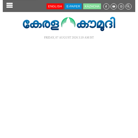
SECTIONS
ENGLISH
E-PAPER
KĀZHCHA
HOME
LATEST
FRIDAY, 07 AUGUST 2026 3.59 AM IST
AUDIO
NOTIFIED NEWS
POLL
KERALA
LOCAL
NEWS 360
CASE DIARY