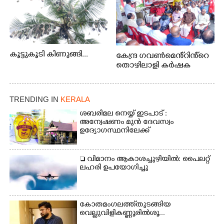
കൂട്ടുകൂടി കിണുങ്ങി...
കേന്ദ്ര ഗവൺമെൻ്റിൻ്റെ
തൊഴിലാളി കർഷക
TRENDING IN
KERALA
ശബരിമല നെയ്യ് ഇടപാട് :
അന്വേഷണം മുൻ ദേവസ്വം
ഉദ്യോഗസ്ഥനിലേക്ക്
 വിമാനം ആകാശച്ചുഴിയിൽ: പൈലറ്റ്
ലഹരി ഉപയോഗിച്ചു
കോതമംഗലത്ത് തുടങ്ങിയ
വെല്ലുവിളി കണ്ണൂരിൽ ശൂ...