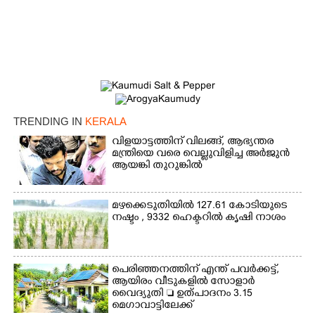
TRENDING IN
KERALA
വിളയാട്ടത്തിന് വിലങ്ങ്, ആഭ്യന്തര
മന്ത്രിയെ വരെ വെല്ലുവിളിച്ച അർജുൻ
ആയങ്കി തുറുങ്കിൽ
മഴക്കെടുതിയിൽ 127.61 കോടിയുടെ
നഷ്ടം , 9332 ഹെക്ടറിൽ കൃഷി നാശം
പെരിഞ്ഞനത്തിന് എന്ത് പവർക്കട്ട്,​
ആയിരം വീടുകളിൽ സോളാർ
വൈദ്യുതി  ഉത്പാദനം 3.15
മെഗാവാട്ടിലേക്ക്