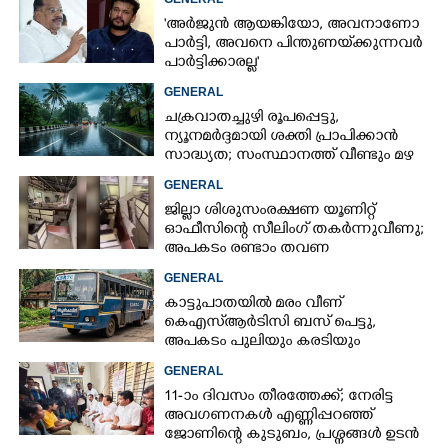
ഹൈക്കോടതി
'അർജുൻ ആയങ്കിയോ, അവനാണോ
പാർട്ടി, അവനെ പിന്തുണയ്‌ക്കുന്നവർ
പാർട്ടിക്കാരല്ല'
GENERAL
ചക്രവാതച്ചുഴി രൂപപ്പെട്ടു,
ന്യൂനമർദ്ദമായി ശക്തി പ്രാപിക്കാൻ
സാദ്ധ്യത; സംസ്ഥാനത്ത് വീണ്ടും മഴ
വരുന്നു
GENERAL
ജില്ലാ ശിശുസംരക്ഷണ യൂണിറ്റ്
ഓഫീസിന്റെ സീലിംഗ് തകർന്നുവീണു;
അപകടം രണ്ടാം തവണ
GENERAL
കാട്ടുപാതയിൽ മരം വീണ്
കെഎസ്‌ആർടിസി ബസ് പെട്ടു,
അപകടം പുലിയും കരടിയും
ഇറങ്ങുന്നിടത്ത്, പിന്നെ നടന്നത്
GENERAL
11-ാം ദിവസം തീരത്തേക്ക്; നേരിട്ട
അവഗണനകൾ എണ്ണിപ്പറഞ്ഞ്
ജോണിന്റെ കുടുബം,​ പ്രശ്നങ്ങൾ ഉടൻ