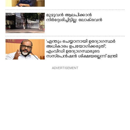
മുഴുവൻ ആലപിക്കാൻ
നിർദ്ദേശിച്ചിട്ടില്ല: ലോക്ഭവൻ
'എന്തും ചെയ്യാനായി ഉദ്യോഗസ്ഥർ
അധികാരം ഉപയോഗിക്കരുത്';
എംവിഡി ഉദ്യോഗസ്ഥരുടെ
സസ്‌പെൻഷൻ ശിക്ഷയല്ലെന്ന് മന്ത്രി
ADVERTISEMENT