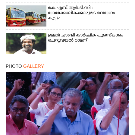
കെ.എസ്.ആർ.ടി.സി :
താൽക്കാലികക്കാരുടെ വേതനം
കൂട്ടും
ഉമ്മൻ ചാണ്ടി കാർഷിക പുരസ്‌കാരം
ചെറുവയൽ രാമന്
PHOTO
GALLERY