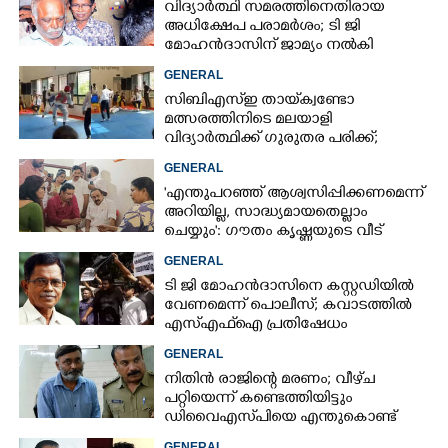
വിദ്യാർത്ഥി സമരത്തിനെതിരായ
അധിക്ഷേപ പരാമ‌ർശം; ടി ജി
മോഹൻദാസിന് ജാമ്യം നൽകി
കോടതി
GENERAL
സിബിഎസ്‌ഇ തായ്‌ക്വണ്ടോ
മത്സരത്തിനിടെ മലയാളി
വിദ്യാർത്ഥിക്ക് ഗുരുതര പരിക്ക്;
ആശുപത്രിയിലെത്തിച്ചത് എയ‌ർലിഫ്‌റ്റ്
GENERAL
ചെയ്‌ത്
'എന്തുപറഞ്ഞ് ആശ്വസിപ്പിക്കണമെന്ന്
അറിയില്ല, സാദ്ധ്യമായതെല്ലാം
ചെയ്യും': ഗൗതം കൃഷ്ണയുടെ വീട്
സന്ദർശിച്ച് മുഖ്യമന്ത്രി
GENERAL
ടി ജി മോഹൻദാസിനെ കസ്റ്റഡിയിൽ
വേണമെന്ന് പൊലീസ്; കവാടത്തിൽ
എസ്എഫ്ഐ പ്രതിഷേധം
GENERAL
നിതിൻ രാജിന്റെ മരണം; വീഴ്‌ച
പറ്റിയെന്ന് കണ്ടെത്തിയിട്ടും
ഡിവൈഎസ്‌പിയെ എന്തുകൊണ്ട്
സസ്‌പെൻഡ് ചെയ്തില്ലെന്ന്
GENERAL