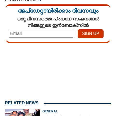
അപ്ഡേറ്റായിരിക്കാം ദിവസവും
ഒരു ദിവസത്തെ പ്രധാന സംഭവങ്ങൾ
നിങ്ങളുടെ ഇൻബോക്സിൽ
Loaded
:
4.68%
/
Mute
RELATED NEWS
GENERAL