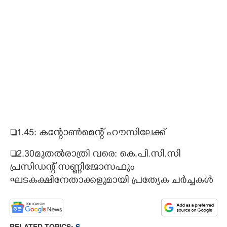
1.45: കന്റോൺമെന്റ് ഹൗസിലേക്ക്
2.30മുതൽരാത്രി വരെ: കെ.പി.സി.സി
പ്രസിഡന്റ് സണ്ണിജോസഫും
ഘടകക്ഷിനേതാക്കളുമായി പ്രത്യേക ചർച്ചകൾ
RELATED TOPICS:
S