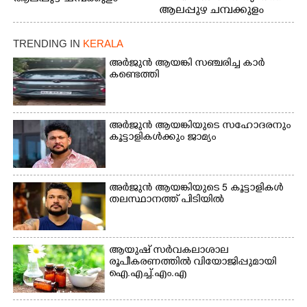
ആലപ്പുഴ ചമ്പക്കുളം
ഫാദർ തോമസ്
ഫാദർ തോമസ്
പോരൂക്കര സെൻട്രൽ
പോരൂക്കര സെൻട്രൽ
സ്കൂളിലെ ദുരിതാശ്വാസ
TRENDING IN
KERALA
സ്കൂളിലെ ദുരിതാശ്വാസ
ക്യാമ്പിലെത്തിയവർ
ക്യാമ്പിലെത്തിയവർ മഴ
വസ്ത്രങ്ങൾ
അർജുൻ ആയങ്കി സഞ്ചരിച്ച കാർ
കണ്ടെത്തി
മാറിനിന്ന ഇടവേളയിൽ
ഉണക്കാനിട്ടിരിക്കുന്ന
ക്യാമ്പ് പരിസരത്ത്
ഗോൾപോസ്റ്റിന് മുന്നിൽ
വസ്ത്രങ്ങൾ
ഫുട്ബോൾ കളികളിൽ
ഉണക്കാനിടുന്ന കാഴ്ച.
ഏർപ്പെട്ടിരിക്കുന്ന
അർജുൻ ആയങ്കിയുടെ സഹോദരനും
കുട്ടികൾ
കൂട്ടാളികൾക്കും ജാമ്യം
അർജുൻ ആയങ്കിയുടെ 5 കൂട്ടാളികൾ
തലസ്ഥാനത്ത് പിടിയിൽ
ആയുഷ് സർവകലാശാല
രൂപീകരണത്തിൽ വിയോജിപ്പുമായി
ഐ.എച്ച്.എം.എ