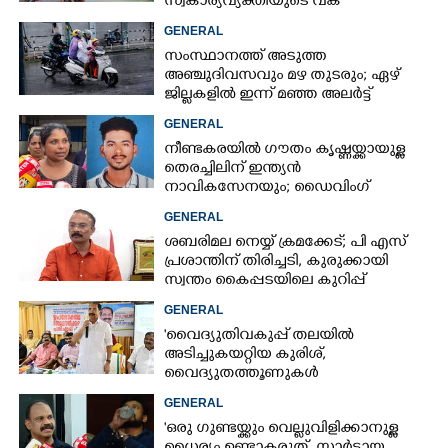
സ്വകാര്യവ്യക്തിയുടെ വക
പാരിതോഷികം: മന്ത്രി രമേശ്
GENERAL
ചെന്നിത്തല
സംസ്ഥാനത്ത് അടുത്ത
അ‌ഞ്ചുദിവസവും മഴ തുടരും; ഏഴ്
ജില്ലകളിൽ ഇന്ന് മഞ്ഞ അലർട്ട്
GENERAL
നീണ്ടകരയിൽ ഗൗതം കൃഷ്ണയ്ക്കായുള്ള
തെരച്ചിലിന് ഇന്ത്യൻ
നാവികസേനയും; ഡൈവിംഗ്
ആരംഭിച്ചു
GENERAL
ശബരിമല നെയ്യ് ക്രമക്കേട്; പി എസ്
പ്രശാന്തിന് തിരിച്ചടി, കുരുക്കായി
സ്വന്തം കൈപ്പടയിലെ കുറിപ്പ്
GENERAL
'വൈദ്യുതിവകുപ്പ് തലയിൽ
അടിച്ചുകയറ്റിയ കുരിശ്‌,
വൈദ്യുതത്തൂണുകൾ
പൊട്ടിവീണാൽപോലും മന്ത്രിയെ
GENERAL
വിളിക്കുന്ന കാലമാണിത്'
'ഒരു ഗുണ്ടയ്ക്കും വെല്ലുവിളിക്കാനുള്ള