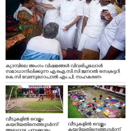
ക്യാമ്പിലെ അംഗം വിഷമങ്ങൾ വിവരിച്ചപ്പോൾ
സമാധാനിപ്പിക്കുന്ന എ.ഐ.സി.സി ജനറൽ സെക്രട്ടറി
കെ.സി വേണുഗോപാൽ എം.പി. സഹകരണ-
എക്സൈസ് വകുപ്പ് മന്ത്രി എം. ലിജു, എന്നിവർ
വീടുകളിൽ വെള്ളം
വീടുകളിൽ വെള്ളം
കയറിയതിനെത്തുടർന്ന്
കയറിയതിനെത്തുടർന്ന്
ആലപ്പുഴ ചമ്പക്കുളം