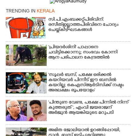
TRENDING IN
KERALA
സി.പി.എം ബക്കറ്റ് പിരിവിന്:
×
രസീത് ഇല്ലാത്ത പിരിവിനെ ചോദ്യം
Share this link
ചെയ്ത് കീഴ്ഘടകങ്ങൾ
'പ്രിയദർശിനി' പാപ്പാനെ
ചവിട്ടിക്കൊന്നു; സംഭവം കോന്നി
ആന പരിപാലന കേന്ദ്രത്തിൽ
Copy Link
'സൂപ്പർ ബസ്, പക്ഷേ ഒരിക്കൽ
കയറിയവർ പിന്നീട് ഈ ബസിൽ
കയറില്ല; കെഎസ്ആർടിസിക്ക് നഷ്ടം
അരലക്ഷം രൂപയോളം'
"പിന്തുണ വേണ്ട,​ പക്ഷേ പിന്നിൽ നിന്ന്
കുത്തരുത് ", എംവി ജയരാജന്
അർജുൻ ആയങ്കിയുടെ മറുപടി
അമിത ജോലിയാൽ ഉറങ്ങിപ്പോയി,
ട്രാൻ. ബസ് ഇടിച്ചുമറിഞ്ഞു