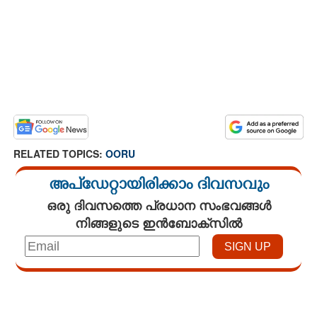
RELATED TOPICS:
OORU
അപ്ഡേറ്റായിരിക്കാം ദിവസവും
ഒരു ദിവസത്തെ പ്രധാന സംഭവങ്ങൾ
നിങ്ങളുടെ ഇൻബോക്സിൽ
Loaded
:
4.00%
/
Unmute