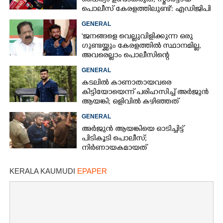
ധൈര്യം ഉണ്ടാകരുത്, സ്മാർട്ടായ
പൊലീസ് കേരളത്തിലുണ്ട്': എഡിജിപി
പി വിജയൻ
GENERAL
'ജനങ്ങളെ വെല്ലുവിളിക്കുന്ന ഒരു
ഗുണ്ടയ്ക്കും കേരളത്തിൽ സ്ഥാനമില്ല,​
അവരെല്ലാം പൊലീസിന്റെ
നിരീക്ഷണത്തിലാണ്'
GENERAL
കടലിൽ കാണാതായവരെ
കിട്ടിയോയെന്ന് പരിഹസിച്ച് അർജുൻ
ആയങ്കി; ഒളിവിൽ കഴിഞ്ഞത്
പയ്യന്നൂരിലെ ലോഡ്‌ജിൽ
GENERAL
അർജുൻ ആയങ്കിയെ ഓടിച്ചിട്ട്
പിടികൂടി പൊലീസ്;
നിർണായകമായത്
ഓട്ടോഡ്രൈവർക്ക് തോന്നിയ
സംശയം
KERALA KAUMUDI
EPAPER