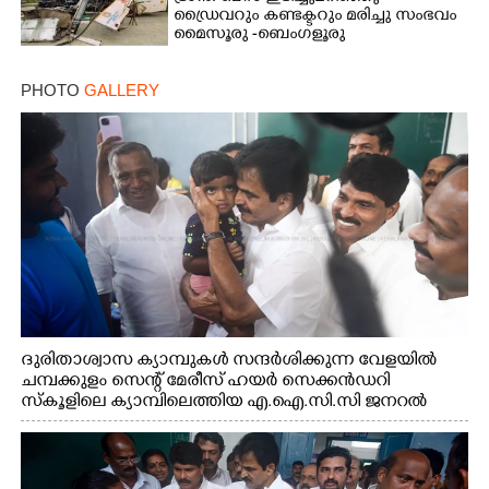
ഡ്രൈവറും കണ്ടക്ടറും മരിച്ചു സംഭവം
മൈസൂരു -ബെംഗളൂരു
ദേശീയപാതയിൽ 20 പേർക്ക് പരിക്ക്,
നാലു പേരുടെ നില ഗുരുതരം
PHOTO
GALLERY
ദുരിതാശ്വാസ ക്യാമ്പുകൾ സന്ദർശിക്കുന്ന വേളയിൽ
ചമ്പക്കുളം സെന്റ് മേരീസ് ഹയർ സെക്കൻഡറി
സ്കൂളിലെ ക്യാമ്പിലെത്തിയ എ.ഐ.സി.സി ജനറൽ
സെക്രട്ടറി കെ.സി വേണുഗോപാൽ എം.പി കുരുന്നിനെ
എടുത്ത് ലാളിച്ചപ്പോൾ. സഹകരണ-എക്സൈസ്
വകുപ്പ് മന്ത്രി എം. ലിജു, കൃഷിവകുപ്പ് മന്ത്രി ടി. സിദ്ദിഖ്,
റെജി ചെറിയാൻ എം. എൽ. എ എന്നിവർ സമീപം