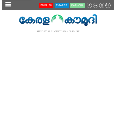
SECTIONS
ENGLISH
E-PAPER
KĀZHCHA
HOME
LATEST
SUNDAY, 09 AUGUST 2026 4.09 PM IST
AUDIO
NOTIFIED NEWS
POLL
KERALA
LOCAL
NEWS 360
CASE DIARY