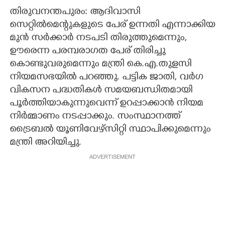
തിരുവനന്തപുരം: ആദിവാസി
CARTOONS
സെറ്റിൽമെന്റുകളുടെ പേര് ഉന്നതി എന്നാക്കിയ
മുൻ സർക്കാർ നടപടി തിരുത്തുമെന്നും,
LITERATURE
ഊരെന്ന പരമ്പരാഗത പേര് തിരിച്ചു
കൊണ്ടുവരുമെന്നും മന്ത്രി കെ.എ.തുളസി
ZOOM
നിയമസഭയിൽ പറഞ്ഞു. പട്ടിക ജാതി, വർഗ
വികസന പദ്ധതികൾ സമയബന്ധിതമായി
പൂർത്തിയാകുന്നുവെന്ന് ഉറപ്പാക്കാൻ നിയമ
CONTACT US
നിർമ്മാണം നടപ്പാക്കും. സംസ്ഥാനത്ത്
ട്രൈബൽ യൂണിവേഴ്സിറ്റി സ്ഥാപിക്കുമെന്നും
മന്ത്രി അറിയിച്ചു.
ADVERTISEMENT