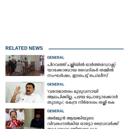
RELATED NEWS
GENERAL
പിറവത്ത് പള്ളിയിൽ ഓർത്തഡോക്സ്-
യാക്കോബായ വൈദികർ തമ്മിൽ
സംഘർഷം, ഇടപെട്ട് പൊലീസ്
GENERAL
'വന്ദേമാതരം മുഴുവനായി
ആലപിക്കില്ല, പഴയ പ്രോട്ടോക്കോൾ
തുടരും'; കേന്ദ്ര നിർദേശം തള്ളി കെ
മുരളീധരൻ
GENERAL
അർജുൻ ആയങ്കിയുടെ
വിവരംനൽകിയ ഓട്ടോ ഡ്രൈവർക്ക്