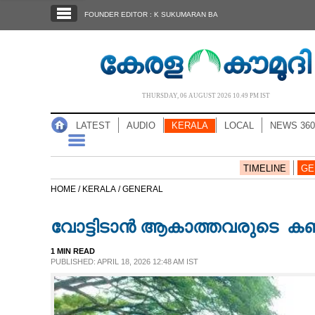
SECTIONS
FOUNDER EDITOR : K SUKUMARAN BA
HOME
LATEST
AUDIO
THURSDAY, 06 AUGUST 2026 10.49 PM IST
NOTIFIED NEWS
LATEST
AUDIO
KERALA
LOCAL
NEWS 360
POLL
KERALA
TIMELINE
GE
HOME /
KERALA /
GENERAL
LOCAL
വോ​ട്ടി​ടാ​ൻ ആകാത്തവരുടെ ക​ണ​ക്ക
NEWS 360
1 MIN READ
PUBLISHED: APRIL 18, 2026 12:48 AM IST
CASE DIARY