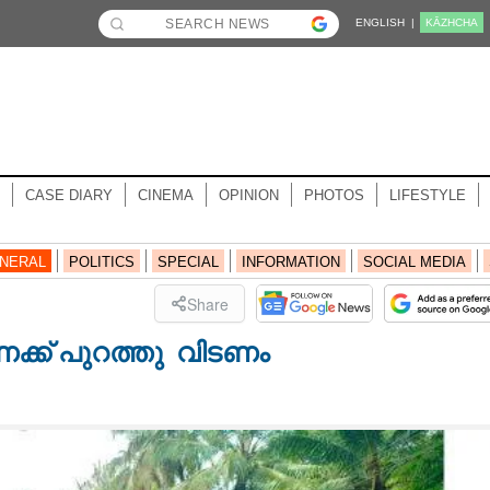
ENGLISH |
KĀZHCHA
CASE DIARY
CINEMA
OPINION
PHOTOS
LIFESTYLE
NERAL
POLITICS
SPECIAL
INFORMATION
SOCIAL MEDIA
Share
് ​പു​റ​ത്തു വി​ട​ണം​