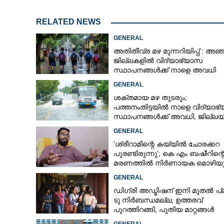
RELATED NEWS
GENERAL
അതിതീവ്ര മഴ മുന്നറിയിപ്പ് : അഞ്
ജില്ലകളിൽ വിദ്യാഭ്യാസ
സ്ഥാപനങ്ങൾക്ക് നാളെ അവധി
GENERAL
ശക്തമായ മഴ തുടരും;
പത്തനംതിട്ടയിൽ നാളെ വിദ്യാഭ
സ്ഥാപനങ്ങൾക്ക് അവധി,​ ജില്ല
ഇന്ന് റെ‌ഡും നാളെ ഓറഞ്ചും അല
GENERAL
'ശ്രീറാമിന്റെ കയ്യിൽ ചോരക്കറ
പുരണ്ടിരുന്നു'; കെ എം ബഷീറിന്റ
മരണത്തിൽ നിർണായക മൊഴിയു
ദൃക്‌സാക്ഷി
GENERAL
ഡിഗ്രി അഡ്മിഷന് ഇനി മുതൽ പ്
ടു നിർബന്ധമല്ല; ഉത്തരവ്
പുറത്തിറങ്ങി, പുതിയ മാറ്റങ്ങൾ
അറിയാം