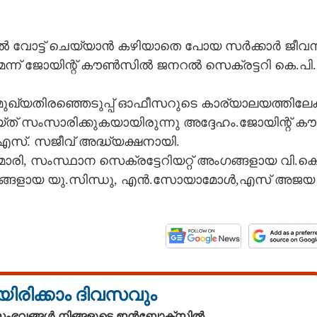
പിൽ ​വോ​ട്ട് ​ചെ​യ്യാ​ൻ​ ​ക​ഴി​യാ​തെ​ ​പോ​യ​ ​സ​ർ​ക്കാ​ർ​ ​ജീ​വ​ന
െ​ന്ന് ​ജോ​യി​ന്റ് ​കൗ​ൺ​സി​ൽ​ ​ജ​ന​റ​ൽ​ ​സെ​ക്ര​ട്ട​റി​ ​കെ.​പി.​
ു​ഖ്യ​തി​ര​ഞ്ഞെ​ടു​പ്പ് ​ഓ​ഫീ​സ​റു​ടെ​ ​കാ​ര്യാ​ല​യ​ത്തി​ലേ​ക്
െ​യ്ത് ​സം​സാ​രി​ക്കു​ക​യാ​യി​രു​ന്നു​ ​അ​ദ്ദേ​ഹം.​ജോ​യി​ന്റ് ​കൗ​
എ​സ്.​ ​സ​ജീ​വ് ​അ​ദ്ധ്യ​ക്ഷ​നാ​യി.
രി,​ ​സം​സ്ഥാ​ന​ ​സെ​ക്ര​ട്ടേ​റി​യ​റ്റ് ​അം​ഗ​ങ്ങ​ളാ​യ​ ​വി.​കെ
​അം​ഗ​ങ്ങ​ളാ​യ​ ​യു.​സി​ന്ധു,​ ​എ​ൻ.​സോ​യാ​മോ​ൾ,​എ​സ് ​അ​ജ​യ​
യിരിക്കാം ദിവസവും
 സംഭവങ്ങൾ നിങ്ങളുടെ ഇൻബോക്സിൽ