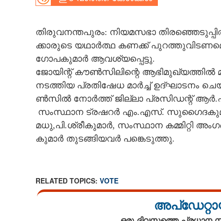
CARTOONS
​തി​രു​വ​ന​ന്ത​പു​രം​:​ ​നി​യ​മ​സ​ഭാ​ ​തി​ര​ഞ്ഞെ​ടു​പ്
ക്കാ​രു​ടെ​ ​യ​ഥാ​ർ​ത്ഥ​ ​ക​ണ​ക്ക് ​പു​റ​ത്തു​വി​ട​ണ​മ
LITERATURE
ഗോ​പ​കു​മാ​ർ​ ​ആ​വ​ശ്യ​പ്പെ​ട്ടു.​
ജോ​യി​ന്റ് ​കൗ​ൺ​സി​ലി​ന്റെ​ ​ആ​ഭി​മു​ഖ്യ​ത്തി​ൽ​ ​മ
ZOOM
​ന​ട​ത്തി​യ​ ​പ്ര​തി​ഷേ​ധ​ ​മാ​ർ​ച്ച് ​ഉ​ദ്ഘാ​ട​നം​ ​ച
ൺ​സി​ൽ​ ​നോ​ർ​ത്ത് ​ജി​ല്ലാ​ ​പ്ര​സി​ഡ​ന്റ് ​ആ​ർ.​
CONTACT US
​ ​സം​സ്ഥാ​ന​ ​ട്ര​ഷ​റ​ർ​ ​എം.​എ​സ്.​ ​സു​ഗൈ​ദ​കു​മാ​
മ​ധു,​പി.​ശ്രീ​കു​മാ​ർ,​ ​സം​സ്ഥാ​ന​ ​ക​മ്മി​റ്റി​ 
കു​മാ​ർ​ ​തു​ട​ങ്ങി​യ​വ​ർ​ ​പ​ങ്കെ​ടു​ത്തു.
RELATED TOPICS:
VOTE
അപ്ഡേറ്റാ
ഒരു ദിവസത്തെ പ്രധാന