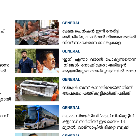
GENERAL
ച്
ക്ഷേമ പെൻഷൻ ഇനി നേരിട്ട്
ലഭിക്കില്ല,​ പെൻഷൻ വിതരണത്തിൽ
നിന്ന് സഹകരണ ബാങ്കുകളെ
ഒഴിവാക്കി
GENERAL
'ഇനി എന്താ വരാൻ പോകുന്നതെന്ന
്യാസ
നിങ്ങൾ നോക്കിക്കോ'; അർജുൻ
യിൽ
ആയങ്കിയുടെ വെല്ലുവിളിയിൽ രമേശ
ർട്ട്
ചെന്നിത്തല
GENERAL
സ്‌കൂൾ ബസ് കനാലിലേയ്ക്ക് വീണ്
െ
അപകടം; പത്ത് കുട്ടികൾക്ക് പരിക്ക്
മായി
GENERAL
ലസ്
കെഎസ്‌ആർടിസി 'എക്‌സിക്യൂട്ടീവ്
Share this link
ക്ളാസ്' സർവീസ് ഈ മാസം 13
മുതൽ; വാട്‌സാപ്പിൽ ടിക്കറ്റ് ബുക്ക്
ചെയ്യാൻ 9447071021