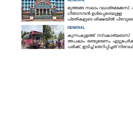
GENERAL
മുത്തങ്ങ സലാം വധശ്രമക്കേസ്;
ഗീതാനന്ദൻ ഉൾപ്പെടെയുള്ള
പ്രതികളുടെ ശിക്ഷയിൽ പിഴവുണ്ടെ
ഹൈക്കോടതി
വോ​ട്ടി​ടാ​ൻ ആകാ
GENERAL
ത്തു വി​ട​ണം​
കുന്നംകുളത്ത് സ്വകാര്യബസ്
അപകടം: രണ്ടുമരണം, എട്ടുപേർക്ക
പരിക്ക്, ഇടിച്ച് തെറിപ്പിച്ചത് നിരവധ
വാഹനങ്ങളെ