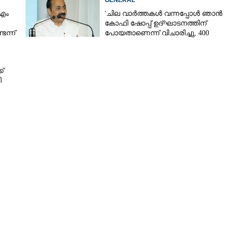
GENERAL
 എം
'ചില വാർത്തകൾ വന്നപ്പോൾ ഞാൻ
കോഫി ഷോപ്പ് ഉദ്ഘാടനത്തിന്
ന്ന്
പോയതാണെന്ന് വിചാരിച്ചു, 400
Copy Link
കോടിയുടെ പ്രോജക്ടാണ് അത്'
ത്തവരുടെ ക​ണ​ക്ക് ​പു​റ​
്
ി