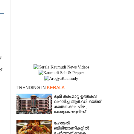
്
്
TRENDING IN
KERALA
ഭൂമി തരംമാറ്റ ഉത്തരവ്
×
ലംഘിച്ച ആർ.ഡി.ഒയ്ക്ക്
കാൽലക്ഷം പിഴ ,​
കേരളകൗമുദിക്ക്
ഹൈക്കോടതിയുടെ
പ്രശംസ
ഹോട്ടൽ
ബിരിയാണികളിൽ
ചേർത്തത് മാരക