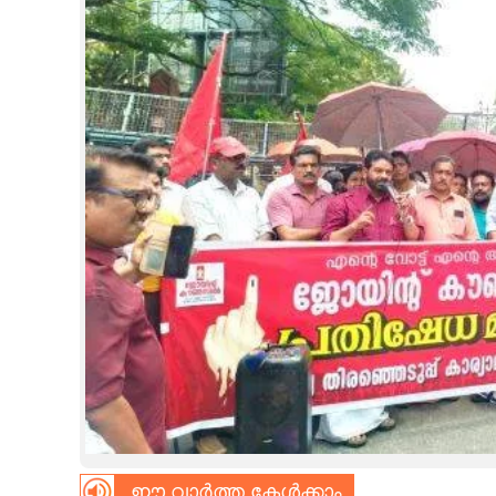
CINEMA
OPINION
PHOTOS
LIFESTYLE
SPIRITUAL
INFO+
ART
ASTRO
ഈ വാർത്ത കേൾക്കാം