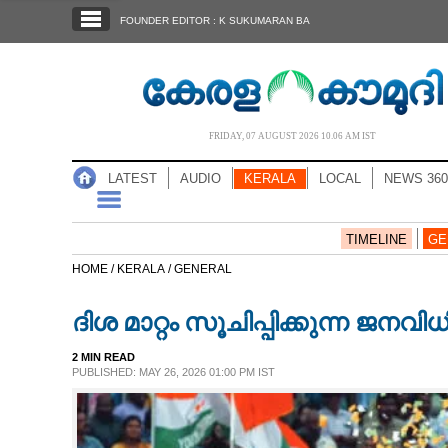
SECTIONS
FOUNDER EDITOR : K SUKUMARAN BA
HOME
LATEST
AUDIO
FRIDAY, 07 AUGUST 2026 10.06 AM IST
NOTIFIED NEWS
LATEST
AUDIO
KERALA
LOCAL
NEWS 360
POLL
KERALA
TIMELINE
GE
HOME /
KERALA /
GENERAL
LOCAL
ദിശ മാറ്റം സൂചിപ്പിക്കുന്ന ജനവിധ
NEWS 360
2 MIN READ
PUBLISHED: MAY 26, 2026 01:00 PM IST
CASE DIARY