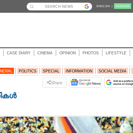
ENGLISH |
KĀZHCHA
CASE DIARY
CINEMA
OPINION
PHOTOS
LIFESTYLE
NERAL
POLITICS
SPECIAL
INFORMATION
SOCIAL MEDIA
Share
ികള്‍