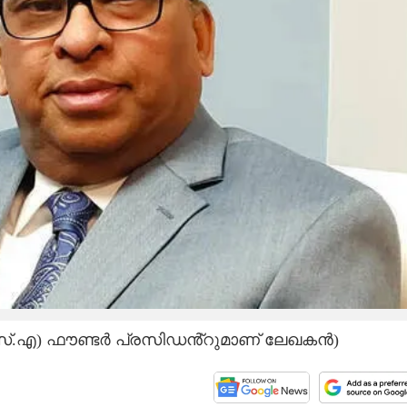
എസ്.എ) ഫൗണ്ടർ പ്രസിഡൻ്റുമാണ് ലേഖകൻ)