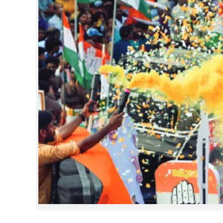
CINEMA
OPINION
PHOTOS
LIFESTYLE
SPIRITUAL
INFO+
ART
ASTRO