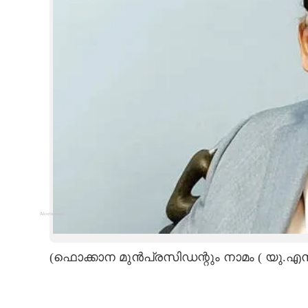
Advertisement
(ഫൊക്കാന മുൻപ്രസിഡന്റും നാമം ( യു.