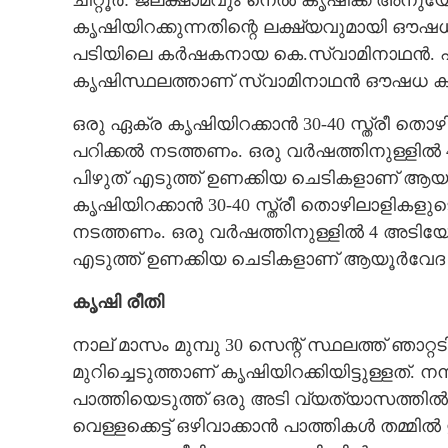
ചിറ്റൂർ: ജലക്ഷാമവും നെൽ കൃഷിക്ക് അനുയ
കൃഷിയിറക്കുന്നതിന്റെ ലക്ഷ്യവുമായി ഔഷധചെ
CARTOONS
പടിയിലെ കർഷകനായ കെ.സ്വാമിനാഥൻ. പരീ
കൃഷിസ്ഥലത്താണ് സ്വാമിനാഥൻ ഔഷധ കൃഷിക്
LITERATURE
ഒരു ഏക്ര കൃഷിയിറക്കാൻ 30-40 സ്ത്രീ തൊഴി
പറിക്കൽ നടത്തണം. ഒരു വർഷത്തിനുള്ളിൽ
ZOOM
പിഴുത് എടുത്ത് ഉണക്കിയ ചെടികളാണ് ആയൂർ
കൃഷിയിറക്കാൻ 30-40 സ്ത്രീ തൊഴിലാളികളുടെ
CONTACT US
നടത്തണം. ഒരു വർഷത്തിനുള്ളിൽ 4 അടിയോ
എടുത്ത് ഉണക്കിയ ചെടികളാണ് ആയൂർവേദ മര
കൃഷി രീതി
നാല് മാസം മുമ്പു 30 സെന്റ് സ്ഥലത്ത് ഞാറ്
മുറിച്ചെടുത്താണ് കൃഷിയിറക്കിയിട്ടുള്ളത്. നന
പാത്തിയെടുത്ത് ഒരു അടി വ്യത്യാസത്തിൽ
വെള്ളക്കെട്ട് ഒഴിവാക്കാൻ പാത്തികൾ തമ്മി