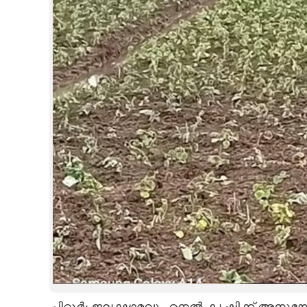
CINEMA
OPINION
PHOTOS
LIFESTYLE
SPIRITUAL
INFO+
ART
ASTRO