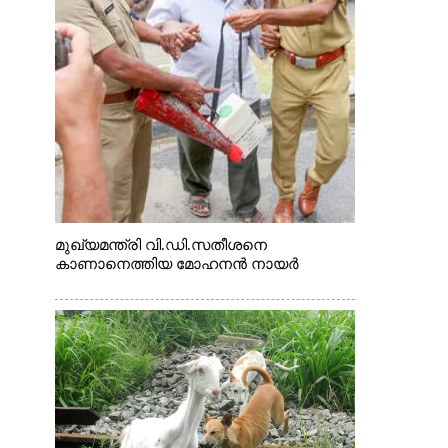
മുഖ്യമന്ത്രി വി.ഡി.സതീശനെ
കാണാനെത്തിയ മോഹനൻ നായർ