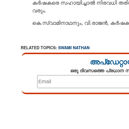
കർഷകരെ സഹായിച്ചാൽ നിരവധി തരിശു 
വരും.
കെ.സ്വാമിനാഥനും, വി.രാജൻ, കർഷക
നെൽകൃഷിയുടെ 
സ്വാമിനാഥന്റ
RELATED TOPICS:
SWAMI NATHAN
അപ്ഡേറ്റാ
ഒരു ദിവസത്തെ പ്രധാന