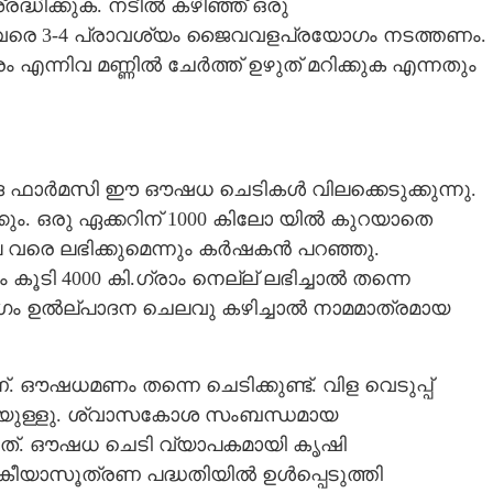
രദ്ധിക്കുക. നടീൽ കഴിഞ്ഞ് ഒരു
ലം വരെ 3-4 പ്രാവശ്യം ജൈവവളപ്രയോഗം നടത്തണം.
ാരം എന്നിവ മണ്ണിൽ ചേർത്ത് ഉഴുത് മറിക്കുക എന്നതും
േദ ഫാർമസി ഈ ഔഷധ ചെടികൾ വിലക്കെടുക്കുന്നു.
്കും. ഒരു ഏക്കറിന് 1000 കിലോ യിൽ കുറയാതെ
രൂപ വരെ ലഭിക്കുമെന്നും കർഷകൻ പറഞ്ഞു.
ൂടി 4000 കി.ഗ്രാം നെല്ല് ലഭിച്ചാൽ തന്നെ
് ഭാഗം ഉൽല്പാദന ചെലവു കഴിച്ചാൽ നാമമാത്രമായ
 ഔഷധമണം തന്നെ ചെടിക്കുണ്ട്. വിള വെടുപ്പ്
കയുള്ളു. ശ്വാസകോശ സംബന്ധമായ
നത്. ഔഷധ ചെടി വ്യാപകമായി കൃഷി
Share this link
ജനകീയാസൂത്രണ പദ്ധതിയിൽ ഉൾപ്പെടുത്തി