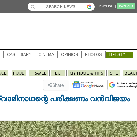
ENGLISH |
KĀZHCHA
CASE DIARY
CINEMA
OPINION
PHOTOS
LIFESTYLE
NCE
FOOD
TRAVEL
TECH
MY HOME & TIPS
SHE
BEAU
Share
്വാമിനാഥന്റെ പരീക്ഷണം വൻവിജയം