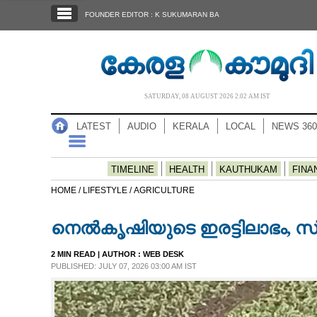
SECTIONS
FOUNDER EDITOR : K SUKUMARAN BA
HOME
LATEST
AUDIO
SATURDAY, 08 AUGUST 2026 2.02 AM IST
NOTIFIED NEWS
LATEST
AUDIO
KERALA
LOCAL
NEWS 360
POLL
KERALA
TIMELINE
HEALTH
KAUTHUKAM
FINA
HOME /
LIFESTYLE /
AGRICULTURE
LOCAL
നെൽകൃഷിയുടെ ഇരട്ടിലാഭം, സ
NEWS 360
2 MIN READ
| AUTHOR :
WEB DESK
PUBLISHED: JULY 07, 2026 03:00 AM IST
CASE DIARY