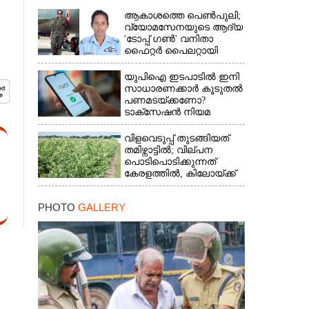
ആകാശത്തെ പെൺപുലി;
വ്യോമസേനയുടെ ആദ്യ
'ടോപ്പ് ഗൺ' വനിതാ
ഫൈറ്റർ പൈലറ്റായി
ഭാവന
യുപിഐ ഇടപാടിൽ ഇനി
സാധാരണക്കാർ കൂടുതൽ
പണമടയ്‌ക്കണോ?​
ടാക്‌സേഷൻ നിയമ
ഭേദഗതി വ്യക്തമാക്കി
കേന്ദ്രം
വിളവെടുപ്പ് തുടങ്ങിയത്
തമിഴ്നാട്ടിൽ; വില്പന
പൊടിപൊടിക്കുന്നത്
കേരളത്തിൽ, കിലോയ്ക്ക്
വില 80 രൂപ മുതൽ
PHOTO
GALLERY