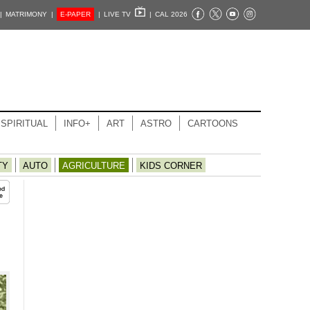
|
MATRIMONY |
E-PAPER
|
LIVE TV
|
CAL 2026
SPIRITUAL
INFO+
ART
ASTRO
CARTOONS
TY
AUTO
AGRICULTURE
KIDS CORNER