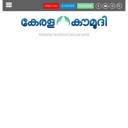
SECTIONS
ENGLISH
E-PAPER
KĀZHCHA
HOME
LATEST
THURSDAY, 06 AUGUST 2026 4.09 AM IST
AUDIO
NOTIFIED NEWS
POLL
KERALA
LOCAL
NEWS 360
CASE DIARY