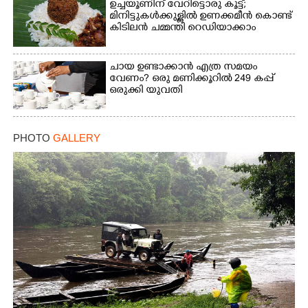
ഉച്ചയൂണിന് വേറിട്ടൊരു കൂട്ട്;
മിനിട്ടുകൾക്കുള്ളിൽ ഉണക്കമീൻ കൊണ്ട്
കിടിലൻ ചമ്മന്തി റെഡിയാക്കാം
ചായ ഉണ്ടാക്കാൻ എത്ര സമയം
വേണം? ഒരു മണിക്കൂറിൽ 249 കപ്പ്
ഒരുക്കി യുവതി
PHOTO
GALLERY