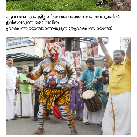
എറണാകുളം ജില്ലയിലെ കോതമംഗലം താലൂക്കിൽ
ഉൾപ്പെടുന്ന ഒരു വലിയ
ഗ്രാമപഞ്ചായത്താണ് കുട്ടമ്പുഴ ഗ്രാമ പഞ്ചായത്ത്.
ആദിവാസി ഊരുകളായ വെള്ളാരംകുത്ത്, കത്തിപ്പാറ,
ഉറിയംപെട്ടി, തേക്കല്ല്, വെട്ടിക്കല്ല്, മഞ്ചപ്പാറ എന്നീ ആറു
സ്ഥലങ്ങളിലേക്കുള്ള പ്രധാന സഞ്ചാര മാർഗമാണ് ഈ
കാണുന്ന കടത്ത് വള്ളം