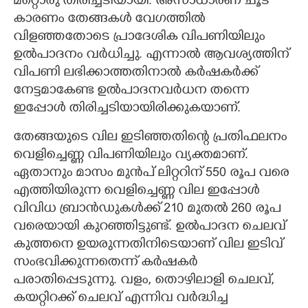
മറ്റൊരു തിരിച്ചടിയായി. അസാധാരണ ചൂട്
കാരണം തേങ്ങകൾ വേഗത്തിൽ
വിളഞ്ഞതോടെ പ്രാദേശിക വിപണിയിലും
ഉൽപാദനം വർധിച്ചു. എന്നാൽ ആവശ്യത്തിന്
വിപണി ലഭിക്കാത്തതിനാൽ കർഷകർക്ക്
നേട്ടമാകേണ്ട ഉൽപാദനവർധന തന്നെ
ഇപ്പോൾ തിരിച്ചടിയായിരിക്കുകയാണ്.
തേങ്ങയുടെ വില ഇടിഞ്ഞതിന്റെ പ്രതിഫലനം
വെളിച്ചെണ്ണ വിപണിയിലും വ്യക്തമാണ്.
ഏതാനും മാസം മുൻപ് ലിറ്ററിന് 550 രൂപ വരെ
എത്തിയിരുന്ന വെളിച്ചെണ്ണ വില ഇപ്പോൾ
വിവിധ ബ്രാൻഡുകൾക്ക് 210 മുതൽ 260 രൂപ
വരെയായി കുറഞ്ഞിട്ടുണ്ട്. ഉൽപാദന ചെലവ്
കുത്തനെ ഉയരുന്നതിനിടെയാണ് വില ഇടിവ്
സംഭവിക്കുന്നതെന്ന് കർഷകർ
പരാതിപ്പെടുന്നു. വളം, തൊഴിലാളി ചെലവ്,
കയറ്റിറക്ക് ചെലവ് എന്നിവ വർദ്ധിച്ച