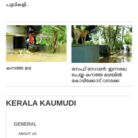
പുലികളി...
കനത്ത മഴ
സേഫ് സോൺ: ഇന്നലെ
പെയ്ത കനത്ത മഴയിൽ
കോഴിക്കോട് വടക്കേ
വയലിൽ വെള്ളം
കയറിയതിനെ തുടർന്ന്
വീട്ടുസാധനങ്ങളുമായി
KERALA KAUMUDI
വെള്ളത്തിലൂടെ
നടന്നുവരുന്നവരെ
മതിലിനു മുകളിൽ നോക്കി
നിൽക്കുന്ന
GENERAL
നായ. ഫോട്ടോ: കെ.വിശ്വജി
ത്ത്
ABOUT US