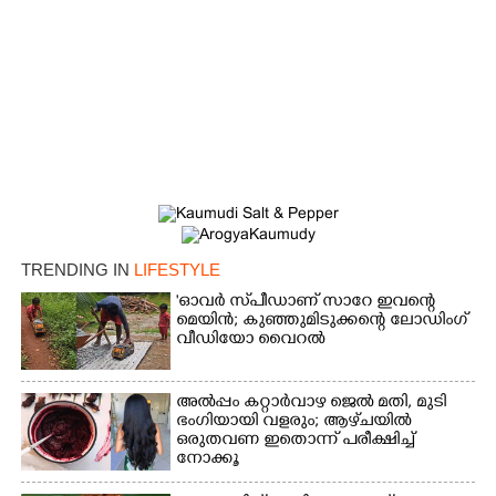
×
Share this link
Copy Link
TRENDING IN
LIFESTYLE
'ഓവർ സ്‌പീഡാണ് സാറേ ഇവന്റെ
മെയിൻ; കുഞ്ഞുമിടുക്കന്റെ ലോഡിംഗ്
വീഡിയോ വൈറൽ
അൽപ്പം കറ്റാർവാഴ ജെൽ മതി, മുടി
ഭംഗിയായി വളരും; ആഴ്‌ചയിൽ
ഒരുതവണ ഇതൊന്ന് പരീക്ഷിച്ച്
നോക്കൂ