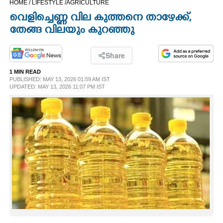
HOME /
LIFESTYLE /
AGRICULTURE
CINEMA
വെളിച്ചെണ്ണ വില കുത്തനെ താഴേക്ക്,​
തേങ്ങ വിലയും കുറഞ്ഞു
OPINION
Share
PHOTOS
1 MIN READ
PUBLISHED: MAY 13, 2026 01:59 AM IST
UPDATED: MAY 13, 2026 11:07 PM IST
LIFESTYLE
SPIRITUAL
INFO+
ART
ASTRO