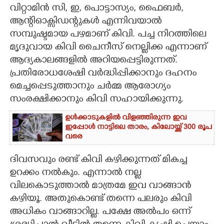
വി​റ്റാമിൻ സി,​ ഇ,​ പൊട്ടാസ്യം,​ ഫെെബ‌ർ,​
CARTOONS
ആന്റിഓക്സിഡന്റുകൾ എന്നിവയാൽ
സമ്പുഷ്ടമായ പഴമാണ് കിവി. പച്ച നിറത്തിലെ
മൃദുവായ കിവി ചെെനീസ് നെല്ലിക്ക എന്നാണ്
LITERATURE
ആദ്യകാലങ്ങളിൽ അറിയപ്പെട്ടിരുന്നത്.
പ്രതിരോധശേഷി വർദ്ധിപ്പിക്കാനും ദഹനം
ZOOM
മെച്ചപ്പെടുത്താനും ചർമ്മ ആരോഗ്യം
സംരക്ഷിക്കാനും കിവി സഹായിക്കുന്നു.
CONTACT US
ഉൾക്കാടുകളിൽ വിളഞ്ഞിരുന്ന ഇവ
ഇപ്പോൾ നാട്ടിലെ താരം,​ കിലോയ്ക്ക് 300 രൂപ
വരെ
ദിവസവും രണ്ട് കിവി കഴിക്കുന്നത് മികച്ച
ഉറക്കം നൽകും. എന്നാൽ നല്ല
വിലകൊടുത്താൽ മാത്രമേ ഇവ വാങ്ങാൻ
കഴിയൂ. അതുകൊണ്ട് തന്നെ പലരും കിവി
അധികം വാങ്ങാറില്ല. പക്ഷേ അൽപം ഒന്ന്