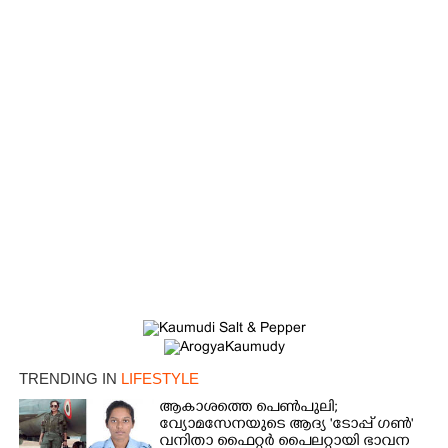
×
Share this link
Copy Link
TRENDING IN
LIFESTYLE
ആകാശത്തെ പെൺപുലി;
വ്യോമസേനയുടെ ആദ്യ 'ടോപ്പ് ഗൺ'
വനിതാ ഫൈറ്റർ പൈലറ്റായി ഭാവന