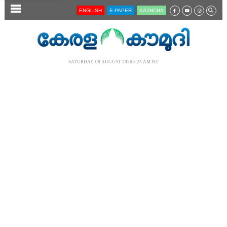
SECTIONS
ENGLISH
E-PAPER
KĀZHCHA
HOME
LATEST
SATURDAY, 08 AUGUST 2026 5.24 AM IST
AUDIO
NOTIFIED NEWS
POLL
KERALA
LOCAL
NEWS 360
CASE DIARY