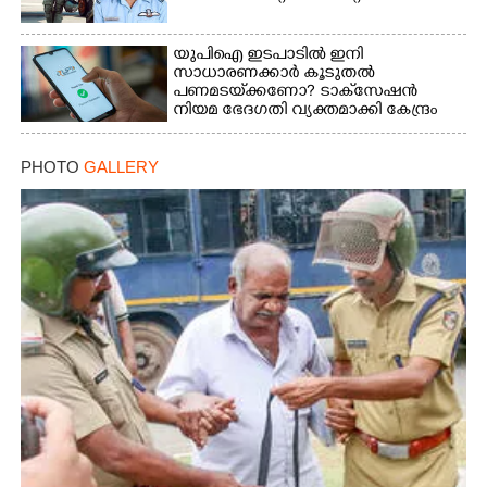
യുപിഐ ഇടപാടിൽ ഇനി
സാധാരണക്കാർ കൂടുതൽ
പണമടയ്‌ക്കണോ?​ ടാക്‌സേഷൻ
നിയമ ഭേദഗതി വ്യക്തമാക്കി കേന്ദ്രം
PHOTO
GALLERY