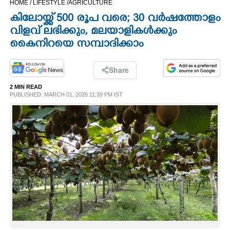
HOME /
LIFESTYLE /
AGRICULTURE
CINEMA
കിലോയ്ക്ക് 500 രൂപ വരെ; 30 വർഷത്തോളം
വിളവ് ലഭിക്കും, മലയാളികൾക്കും
OPINION
കെെനിറയെ സമ്പാദിക്കാം
PHOTOS
Share
2 MIN READ
PUBLISHED: MARCH 01, 2026 11:39 PM IST
LIFESTYLE
SPIRITUAL
INFO+
ART
ASTRO