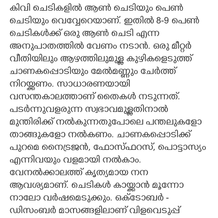
കിവി ചെടികളിൽ ആൺ ചെടിയും പെൺ
ചെടിയും വെവ്വേറെയാണ്. ഇതിൽ 8-9 പെൺ
ചെടികൾക്ക് ഒരു ആൺ ചെടി എന്ന
അനുപാതത്തിൽ വേണം നടാൻ. ഒരു മീറ്റർ
വീതിയിലും ആഴത്തിലുമുള്ള കുഴികളെടുത്ത്
ചാണകപ്പൊടിയും മേൽമണ്ണും ചേർത്ത്
നിറയ്ക്കണം. സാധാരണയായി
വസന്തകാലത്താണ് തെെകൾ നടുന്നത്.
പടർന്നുവളരുന്ന സ്വഭാവമുള്ളതിനാൽ
മുന്തിരിക്ക് നൽകുന്നതുപോലെ പന്തലുകളോ
താങ്ങുകളോ നൽകണം. ചാണകപ്പൊടിക്ക്
പുറമെ നെെട്രജൻ, ഫോസ്ഫറസ്, പൊട്ടാസ്യം
എന്നിവയും വളമായി നൽകാം.
വേനൽക്കാലത്ത് കൃത്യമായ നന
ആവശ്യമാണ്. ചെടികൾ കായ്ക്കാൻ മൂന്നോ
നാലോ വർഷമെടുക്കും. ഒക്ടോബർ -
ഡിസംബർ മാസങ്ങളിലാണ് വിളവെടുപ്പ്