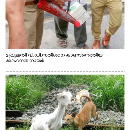
മുഖ്യമന്ത്രി വി.ഡി.സതീശനെ കാണാനെത്തിയ
മോഹനൻ നായർ