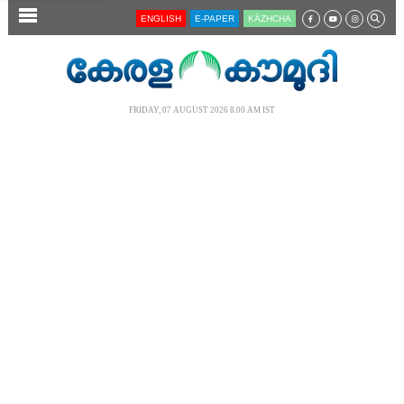
SECTIONS
ENGLISH
E-PAPER
KĀZHCHA
HOME
LATEST
FRIDAY, 07 AUGUST 2026 8.00 AM IST
AUDIO
NOTIFIED NEWS
POLL
KERALA
LOCAL
NEWS 360
CASE DIARY