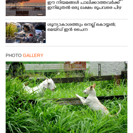
ഈ നിയമങ്ങൾ പാലിക്കാത്തവർക്ക്
ഇനിമുതൽ ഒരു ലക്ഷം രൂപവരെ പിഴ
ശൂന്യാകാശത്തും നെല്ല് കൊയ്യൽ;
മെയ്‌ഡ് ഇൻ ചൈന
PHOTO
GALLERY