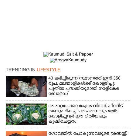
×
Share this link
Copy Link
TRENDING IN
LIFESTYLE
40 ലഭിച്ചിരുന്ന സ്ഥാനത്ത് ഇനി 350
രൂപ, മലയാളികൾക്ക് കോളടിച്ചു:
പുതിയ പദ്ധതിയുമായി നാളികേര
ബോർഡ്
ഒരൊറ്റതവണ മാത്രം വിത്ത്, പിന്നീട്
തണ്ടും മികച്ച പരിചരണവും മതി:
കോളിഫ്ലവർ ഈ രീതിയിലും
കൃഷിചെയ്യാം
ഗോവയിൽ പോകുന്നവരുടെ ശ്രദ്ധയ്ക്ക്: