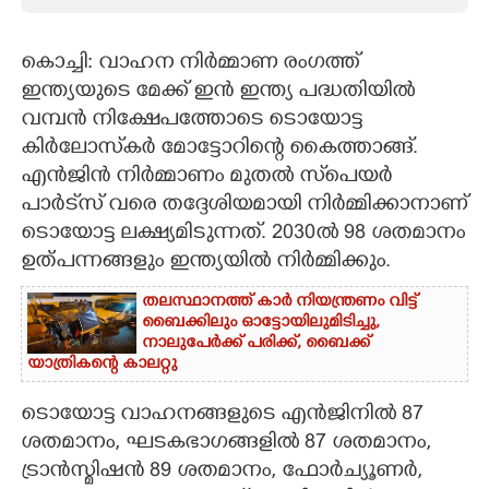
CARTOONS
കൊച്ചി: വാഹന നിർമ്മാണ രംഗത്ത്
ഇന്ത്യയുടെ മേക്ക് ഇൻ ഇന്ത്യ പദ്ധതിയിൽ
LITERATURE
വമ്പൻ നിക്ഷേപത്തോടെ ടൊയോട്ട
കിർലോസ്‌കർ മോട്ടോറിന്റെ കൈത്താങ്ങ്.
ZOOM
എൻജിൻ നിർമ്മാണം മുതൽ സ്‌പെയർ
പാർട്‌സ് വരെ തദ്ദേശിയമായി നിർമ്മിക്കാനാണ്
CONTACT US
ടൊയോട്ട ലക്ഷ്യമിടുന്നത്. 2030ൽ 98 ശതമാനം
ഉത്പന്നങ്ങളും ഇന്ത്യയിൽ നിർമ്മിക്കും.
തലസ്ഥാനത്ത് കാർ നിയന്ത്രണം വിട്ട്
ബൈക്കിലും ഓട്ടോയിലുമിടിച്ചു,​
നാലുപേർക്ക് പരിക്ക്,​ ബൈക്ക്
യാത്രികന്റെ കാലറ്റു
ടൊയോട്ട വാഹനങ്ങളുടെ എൻജിനിൽ 87
ശതമാനം, ഘടകഭാഗങ്ങളിൽ 87 ശതമാനം,
ട്രാൻസ്മിഷൻ 89 ശതമാനം, ഫോർച്യൂണർ,