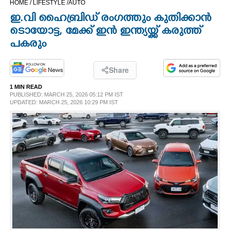
HOME /
LIFESTYLE /
AUTO
CINEMA
ഇ.വി ഹൈബ്രിഡ് രംഗത്തും കുതിക്കാൻ
ടൊയോട്ട, മേക്ക് ഇൻ ഇന്ത്യയ്ക്ക് കരുത്ത്
OPINION
പകരും
PHOTOS
Share
1 MIN READ
PUBLISHED: MARCH 25, 2026 05:12 PM IST
LIFESTYLE
UPDATED: MARCH 25, 2026 10:29 PM IST
SPIRITUAL
INFO+
ART
ASTRO