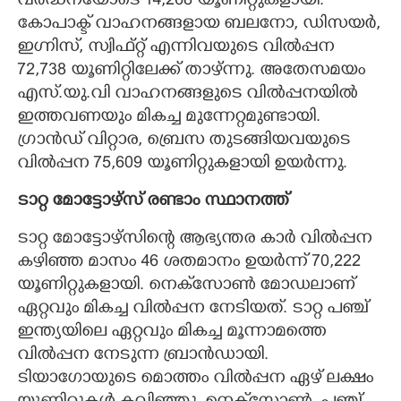
വർദ്ധനയോടെ 14,268 യൂണിറ്റുകളായി.
കോപാക്ട് വാഹനങ്ങളായ ബലനോ, ഡിസയർ,
ഇഗ്നിസ്, സ്വിഫ്റ്റ് എന്നിവയുടെ വിൽപ്പന
72,738 യൂണിറ്റിലേക്ക് താഴ്ന്നു. അതേസമയം
എസ്.യു.വി വാഹനങ്ങളുടെ വിൽപ്പനയിൽ
ഇത്തവണയും മികച്ച മുന്നേറ്റമുണ്ടായി.
ഗ്രാൻഡ് വിറ്റാര, ബ്രെസ തുടങ്ങിയവയുടെ
വിൽപ്പന 75,609 യൂണിറ്റുകളായി ഉയർന്നു.
ടാറ്റ മോട്ടോഴ്സ് രണ്ടാം സ്ഥാനത്ത്
ടാറ്റ മോട്ടോഴ്സിന്റെ ആഭ്യന്തര കാർ വിൽപ്പന
കഴിഞ്ഞ മാസം 46 ശതമാനം ഉയർന്ന് 70,222
യൂണിറ്റുകളായി. നെക്‌സോൺ മോഡലാണ്
ഏറ്റവും മികച്ച വിൽപ്പന നേടിയത്. ടാറ്റ പഞ്ച്
ഇന്ത്യയിലെ ഏറ്റവും മികച്ച മൂന്നാമത്തെ
വിൽപ്പന നേടുന്ന ബ്രാൻഡായി.
ടിയാഗോയുടെ മൊത്തം വിൽപ്പന ഏഴ് ലക്ഷം