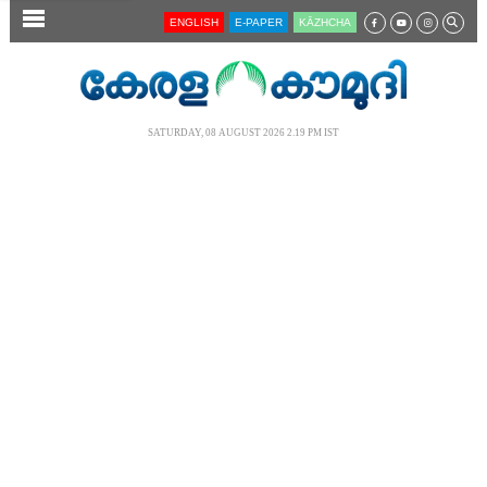
SECTIONS
ENGLISH
E-PAPER
KĀZHCHA
HOME
LATEST
SATURDAY, 08 AUGUST 2026 2.19 PM IST
AUDIO
NOTIFIED NEWS
POLL
KERALA
LOCAL
NEWS 360
CASE DIARY