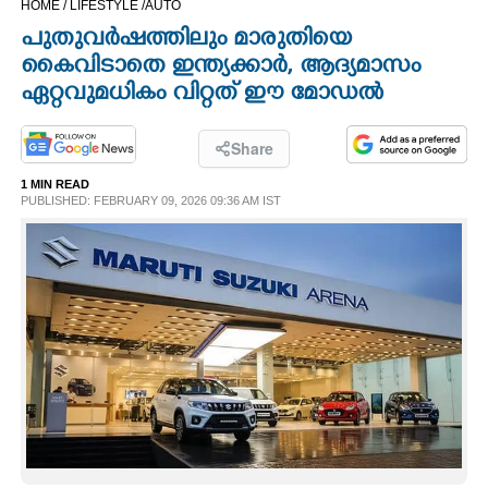
HOME /
LIFESTYLE /
AUTO
CINEMA
പുതുവർഷത്തിലും മാരുതിയെ
കൈവിടാതെ ഇന്ത്യക്കാർ, ആദ്യമാസം
OPINION
ഏറ്റവുമധികം വിറ്റത് ഈ മോഡൽ
PHOTOS
Share
1 MIN READ
PUBLISHED: FEBRUARY 09, 2026 09:36 AM IST
LIFESTYLE
SPIRITUAL
INFO+
ART
ASTRO