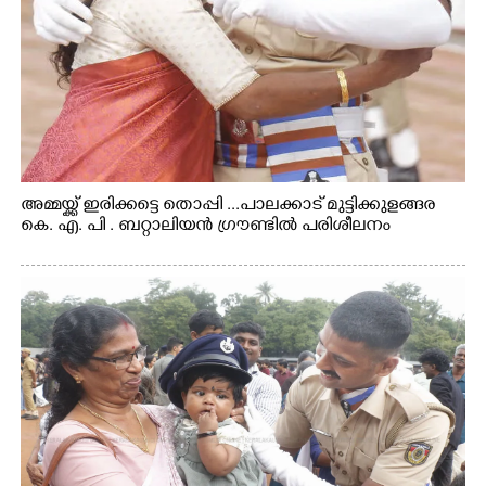
അമ്മയ്ക്ക് ഇരിക്കട്ടെ തൊപ്പി ...പാലക്കാട് മുട്ടിക്കുളങ്ങര
കെ. എ. പി . ബറ്റാലിയൻ ഗ്രൗണ്ടിൽ പരിശീലനം