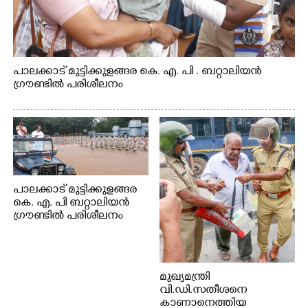
പാലക്കാട് മുട്ടിക്കുളങ്ങര കെ. എ. പി . ബറ്റാലിയൻ
ഗ്രൗണ്ടിൽ പരിശീലനം
പാലക്കാട് മുട്ടിക്കുളങ്ങര
കെ. എ. പി ബറ്റാലിയൻ
ഗ്രൗണ്ടിൽ പരിശീലനം
മുഖ്യമന്ത്രി
വി.ഡി.സതീശനെ
കാണാനെത്തിയ