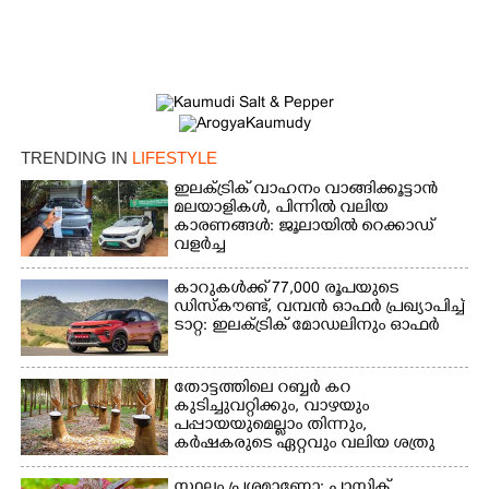
TRENDING IN
LIFESTYLE
×
Share this link
ഇലക്ട്രിക് വാഹനം വാങ്ങിക്കൂട്ടാൻ
മലയാളികൾ, പിന്നിൽ വലിയ
കാരണങ്ങൾ: ജൂലായിൽ റെക്കാഡ്
വളർച്ച
കാറുകൾക്ക് 77,000 രൂപയുടെ
ഡിസ്കൗണ്ട്, വമ്പൻ ഓഫർ പ്രഖ്യാപിച്ച്
Copy Link
ടാറ്റ: ഇലക്ട്രിക് മോഡലിനും ഓഫർ
തോട്ടത്തിലെ റബ്ബർ കറ
കുടിച്ചുവറ്റിക്കും, വാഴയും
പപ്പായയുമെല്ലാം തിന്നും,
കർഷകരുടെ ഏറ്റവും വലിയ ശത്രു
സ്ഥലം പ്രശ്നമാണോ: പ്ലാസ്റ്റിക്