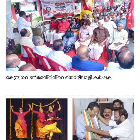
കേന്ദ്ര ഗവൺമെൻ്റിൻ്റെ തൊഴിലാളി കർഷക