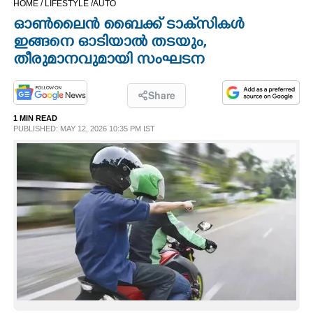
HOME /
LIFESTYLE /
AUTO
CINEMA
ഓൺലൈൻ ബൈക്ക് ടാക്‌സികൾ
ഇങ്ങനെ ഓടിയാൽ തടയും,
OPINION
തീരുമാനവുമായി സംഘടന
PHOTOS
Share
1 MIN READ
PUBLISHED: MAY 12, 2026 10:35 PM IST
LIFESTYLE
SPIRITUAL
INFO+
ART
ASTRO