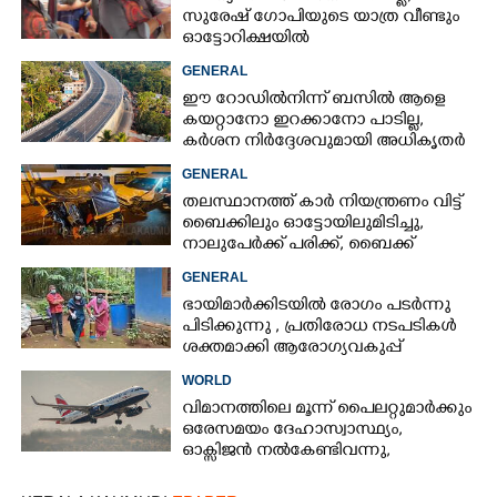
സുരേഷ് ഗോപിയുടെ യാത്ര വീണ്ടും
ഓട്ടോറിക്ഷയിൽ
GENERAL
ഈ റോഡിൽനിന്ന് ബസിൽ ആളെ
കയറ്റാനോ ഇറക്കാനോ പാടില്ല,
കർശന നിർദ്ദേശവുമായി അധികൃതർ
GENERAL
തലസ്ഥാനത്ത് കാർ നിയന്ത്രണം വിട്ട്
ബൈക്കിലും ഓട്ടോയിലുമിടിച്ചു,​
നാലുപേർക്ക് പരിക്ക്,​ ബൈക്ക്
യാത്രികന്റെ കാലറ്റു
GENERAL
ഭായിമാർക്കിടയിൽ രോഗം പടർന്നു
പിടിക്കുന്നു ,​ പ്രതിരോധ നടപടികൾ
ശക്തമാക്കി ആരോഗ്യവകുപ്പ്
WORLD
വിമാനത്തിലെ മൂന്ന് പൈലറ്റുമാർക്കും
ഒരേസമയം ദേഹാസ്വാസ്ഥ്യം,
ഓക്സിജൻ നൽകേണ്ടിവന്നു,​
അന്വേഷണം പ്രഖ്യാപിച്ച് എയർലൈൻ