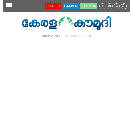
SECTIONS
ENGLISH
E-PAPER
KĀZHCHA
HOME
LATEST
MONDAY, 10 AUGUST 2026 5.25 PM IST
AUDIO
NOTIFIED NEWS
POLL
KERALA
LOCAL
NEWS 360
CASE DIARY