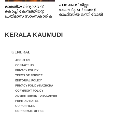
പാലക്കാട് ജില്ലാ
ഭാരതീയ വിദ്യാഭവൻ
കോൺഗ്രസ് കമ്മിറ്റി
കൊച്ചി കേന്ദ്രത്തിന്റെ
ഓഫീസിൽ മന്ത്രി റോജി
പ്രതിമാസ സാംസ്കാരിക
എം ജോണിന്
പരിപാടിയുടെ ഭാഗമായി
ടി.ഡി റോഡിലെ ഭാരതീയ
വിദ്യാഭവൻ സർദാർ
KERALA KAUMUDI
പട്ടേൽ സഭാഗൃഹത്തിൽ
എം. അക്ഷതയുടെ
നേതൃത്വത്തിൽ
അവതരിപ്പിച്ച ലയ നമൻ
GENERAL
കഥക് നൃത്തത്തിൽ നിന്ന്
ABOUT US
CONTACT US
PRIVACY POLICY
TERMS OF SERVICE
EDITORIAL POLICY
PRIVACY POLICY-KAZHCHA
COPYRIGHT POLICY
ADVERTISEMENT DISCLAIMER
PRINT AD RATES
OUR OFFICES
CORPORATE OFFICE