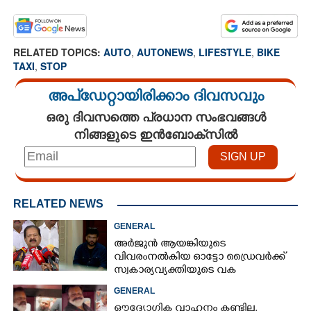
RELATED TOPICS:
AUTO
,
AUTONEWS
,
LIFESTYLE
,
BIKE
TAXI
,
STOP
അപ്ഡേറ്റായിരിക്കാം ദിവസവും
ഒരു ദിവസത്തെ പ്രധാന സംഭവങ്ങൾ
നിങ്ങളുടെ ഇൻബോക്സിൽ
RELATED NEWS
GENERAL
അർജുൻ ആയങ്കിയുടെ
വിവരംനൽകിയ ഓട്ടോ ഡ്രൈവർക്ക്
സ്വകാര്യവ്യക്തിയുടെ വക
പാരിതോഷികം: മന്ത്രി രമേശ്
GENERAL
ചെന്നിത്തല
ഔദ്യോഗിക വാഹനം കണ്ടില്ല,