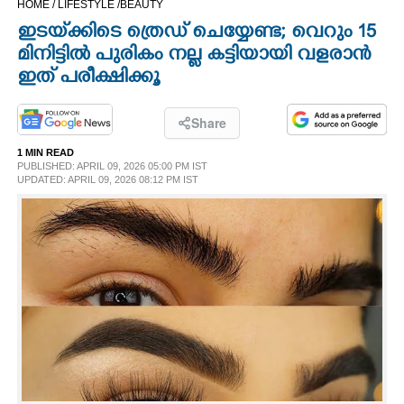
HOME /
LIFESTYLE /
BEAUTY
CINEMA
ഇടയ്‌ക്കിടെ ത്രെഡ് ചെയ്യേണ്ട; വെറും 15
മിനിട്ടിൽ പുരികം നല്ല കട്ടിയായി വളരാൻ
OPINION
ഇത് പരീക്ഷിക്കൂ
PHOTOS
Share
1 MIN READ
PUBLISHED: APRIL 09, 2026 05:00 PM IST
LIFESTYLE
UPDATED: APRIL 09, 2026 08:12 PM IST
SPIRITUAL
INFO+
ART
ASTRO