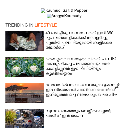
TRENDING IN
LIFESTYLE
40 ലഭിച്ചിരുന്ന സ്ഥാനത്ത് ഇനി 350
രൂപ, മലയാളികൾക്ക് കോളടിച്ചു:
പുതിയ പദ്ധതിയുമായി നാളികേര
×
Share this link
ബോർഡ്
ഒരൊറ്റതവണ മാത്രം വിത്ത്, പിന്നീട്
തണ്ടും മികച്ച പരിചരണവും മതി:
കോളിഫ്ലവർ ഈ രീതിയിലും
കൃഷിചെയ്യാം
Copy Link
ഗോവയിൽ പോകുന്നവരുടെ ശ്രദ്ധയ്ക്ക്:
ഈ നിയമങ്ങൾ പാലിക്കാത്തവർക്ക്
ഇനിമുതൽ ഒരു ലക്ഷം രൂപവരെ പിഴ
ശൂന്യാകാശത്തും നെല്ല് കൊയ്യൽ;
മെയ്‌ഡ് ഇൻ ചൈന