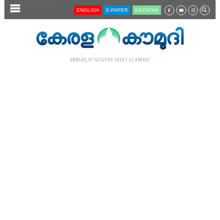
SECTIONS
ENGLISH
E-PAPER
KĀZHCHA
HOME
LATEST
FRIDAY, 07 AUGUST 2026 1.15 AM IST
AUDIO
NOTIFIED NEWS
POLL
KERALA
LOCAL
NEWS 360
CASE DIARY