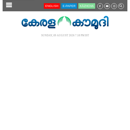
SECTIONS
ENGLISH
E-PAPER
KĀZHCHA
HOME
LATEST
SUNDAY, 09 AUGUST 2026 7.18 PM IST
AUDIO
NOTIFIED NEWS
POLL
KERALA
LOCAL
NEWS 360
CASE DIARY