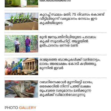
അറിഞ്ഞിരിക്കണം
കുറച്ച് സ്ഥലം മതി; 75 ദിവസം കൊണ്ട്
വീട്ടിലിരുന്ന് വരുമാനം നേടാം ഈ
കൃഷിയിലൂടെ
മുൻ ജനപ്രതിനിധിയുടെ പടവലം
കൃഷി സൂപ്പർഹിറ്റ്,​ ആഴ്ചയിൽ
ഉത്പാദനം ഒന്നര ടൺ
രാജ്യത്തെ ബാങ്കുകൾക്ക് വൻനേട്ടം,​
ലാഭം അരലക്ഷം കോടി കഴിഞ്ഞു,​
മുന്നിൽ ഇവർ
റബറിനെക്കാൾ മൂന്നിരട്ടി ലാഭം,​
ഒരേക്കറിൽ നിന്ന് പത്ത് ലക്ഷം
രൂപവരെ വരുമാനം ലഭിക്കുന്ന
കൃഷിക്ക് ഡിമാൻഡേറുന്നു
PHOTO
GALLERY