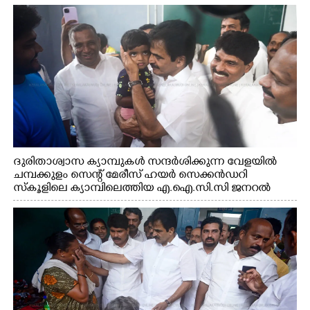
ദുരിതാശ്വാസ ക്യാമ്പുകൾ സന്ദർശിക്കുന്ന വേളയിൽ
ചമ്പക്കുളം സെന്റ് മേരീസ് ഹയർ സെക്കൻഡറി
സ്കൂളിലെ ക്യാമ്പിലെത്തിയ എ.ഐ.സി.സി ജനറൽ
സെക്രട്ടറി കെ.സി വേണുഗോപാൽ എം.പി കുരുന്നിനെ
എടുത്ത് ലാളിച്ചപ്പോൾ. സഹകരണ-എക്സൈസ്
വകുപ്പ് മന്ത്രി എം. ലിജു, കൃഷിവകുപ്പ് മന്ത്രി ടി. സിദ്ദിഖ്,
റെജി ചെറിയാൻ എം. എൽ. എ എന്നിവർ സമീപം