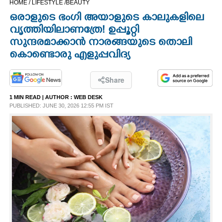
HOME /
LIFESTYLE /
BEAUTY
CINEMA
ഒരാളുടെ ഭംഗി അയാളുടെ കാലുകളിലെ
വൃത്തിയിലാണത്രേ! ഉപ്പൂറ്റി
OPINION
സുന്ദരമാക്കാൻ നാരങ്ങയുടെ തൊലി
കൊണ്ടൊരു എളുപ്പവിദ്യ
PHOTOS
Share
LIFESTYLE
1 MIN READ
| AUTHOR :
WEB DESK
PUBLISHED: JUNE 30, 2026 12:55 PM IST
SPIRITUAL
INFO+
ART
ASTRO