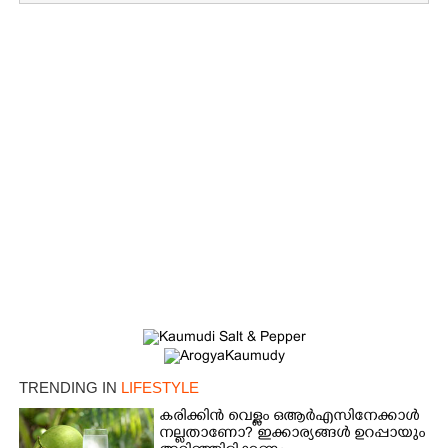
×
Share this link
TRENDING IN
LIFESTYLE
കരിക്കിൻ വെള്ളം ഒആർഎസിനേക്കാൾ
നല്ലതാണോ? ഇക്കാര്യങ്ങൾ ഉറപ്പായും
Copy Link