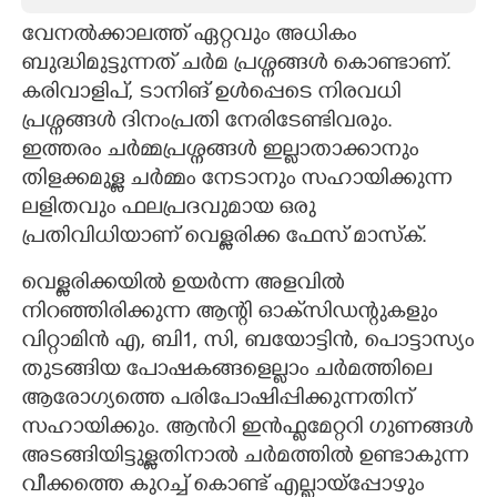
വേനൽക്കാലത്ത് ഏറ്റവും അധികം
CARTOONS
ബുദ്ധിമുട്ടുന്നത് ചർമ പ്രശ്നങ്ങൾ കൊണ്ടാണ്.
കരിവാളിപ്, ടാനിങ് ഉൾപ്പെടെ നിരവധി
LITERATURE
പ്രശ്നങ്ങൾ ദിനംപ്രതി നേരിടേണ്ടിവരും.
ഇത്തരം ചർമ്മപ്രശ്നങ്ങൾ ഇല്ലാതാക്കാനും
ZOOM
തിളക്കമുള്ള ചർമ്മം നേടാനും സഹായിക്കുന്ന
ലളിതവും ഫലപ്രദവുമായ ഒരു
CONTACT US
പ്രതിവിധിയാണ് വെള്ളരിക്ക ഫേസ് മാസ്ക്.
വെള്ളരിക്കയിൽ ഉയർന്ന അളവിൽ
നിറഞ്ഞിരിക്കുന്ന ആന്റി ഓക്‌സിഡന്റുകളും
വിറ്റാമിൻ എ, ബി1, സി, ബയോട്ടിൻ, പൊട്ടാസ്യം
തുടങ്ങിയ പോഷകങ്ങളെല്ലാം ചർമത്തിലെ
ആരോഗ്യത്തെ പരിപോഷിപ്പിക്കുന്നതിന്
സഹായിക്കും. ആൻറി ഇൻഫ്ളമേറ്ററി ഗുണങ്ങൾ
അടങ്ങിയിട്ടുള്ളതിനാൽ ചർമത്തിൽ ഉണ്ടാകുന്ന
വീക്കത്തെ കുറച്ച് കൊണ്ട് എല്ലായ്പ്പോഴും