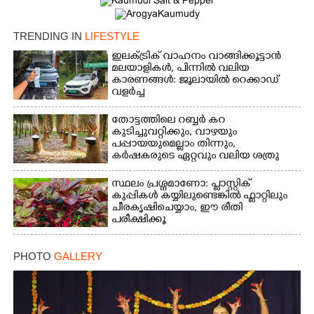
Copy Link
TRENDING IN
LIFESTYLE
ഇലക്ട്രിക് വാഹനം വാങ്ങിക്കൂട്ടാൻ
മലയാളികൾ, പിന്നിൽ വലിയ
കാരണങ്ങൾ: ജൂലായിൽ റെക്കാഡ്
വളർച്ച
തോട്ടത്തിലെ റബ്ബർ കറ
കുടിച്ചുവറ്റിക്കും, വാഴയും
പപ്പായയുമെല്ലാം തിന്നും,
കർഷകരുടെ ഏറ്റവും വലിയ ശത്രു
സ്ഥലം പ്രശ്നമാണോ: പ്ലാസ്റ്റിക്
കുപ്പികൾ കയ്യിലുണ്ടെങ്കിൽ ഫ്ലാറ്റിലും
ചീരകൃഷിചെയ്യാം, ഈ രീതി
പരീക്ഷിക്കൂ
PHOTO
GALLERY