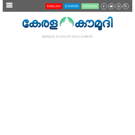
SECTIONS
ENGLISH
E-PAPER
KĀZHCHA
HOME
LATEST
MONDAY, 10 AUGUST 2026 3.10 PM IST
AUDIO
NOTIFIED NEWS
POLL
KERALA
LOCAL
NEWS 360
CASE DIARY