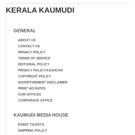
ടി.ഡി റോഡിലെ ഭാരതീയ
വിദ്യാഭവൻ സർദാർ
വിദ്യാഭവൻ സർദാർ
പട്ടേൽ സഭാഗൃഹത്തിൽ
KERALA KAUMUDI
പട്ടേൽ സഭാഗൃഹത്തിൽ
എം. അക്ഷതയുടെ
എം. അക്ഷതയുടെ
നേതൃത്വത്തിൽ
നേതൃത്വത്തിൽ
അവതരിപ്പിച്ച ലയ നമൻ
അവതരിപ്പിച്ച ലയ നമൻ
GENERAL
കഥക് നൃത്തത്തിൽ നിന്ന്
കഥക് നൃത്തത്തിൽ നിന്ന്
ABOUT US
CONTACT US
PRIVACY POLICY
TERMS OF SERVICE
EDITORIAL POLICY
PRIVACY POLICY-KAZHCHA
COPYRIGHT POLICY
ADVERTISEMENT DISCLAIMER
PRINT AD RATES
OUR OFFICES
CORPORATE OFFICE
KAUMUDI MEDIA HOUSE
EVENT TICKETS
SHIPPING POLICY