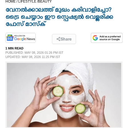
HOME /
LIFESTYLE /
BEAUTY
CINEMA
വേനൽക്കാലത്ത് മുഖം കരിവാളിച്ചോ?​
ട്രൈ ചെയ്യാം ഈ സ്പെഷ്യൽ വെള്ളരിക്ക
OPINION
ഫേസ് മാസ്ക്
PHOTOS
Share
1 MIN READ
PUBLISHED: MAY 08, 2026 01:26 PM IST
LIFESTYLE
UPDATED: MAY 08, 2026 11:25 PM IST
SPIRITUAL
INFO+
ART
ASTRO