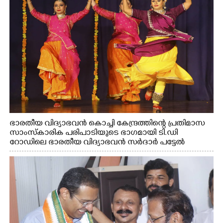
ഭാരതീയ വിദ്യാഭവൻ കൊച്ചി കേന്ദ്രത്തിന്റെ പ്രതിമാസ
സാംസ്കാരിക പരിപാടിയുടെ ഭാഗമായി ടി.ഡി
റോഡിലെ ഭാരതീയ വിദ്യാഭവൻ സർദാർ പട്ടേൽ
സഭാഗൃഹത്തിൽ എം. അക്ഷതയുടെ നേതൃത്വത്തിൽ
അവതരിപ്പിച്ച ലയ നമൻ കഥക് നൃത്തത്തിൽ നിന്ന്