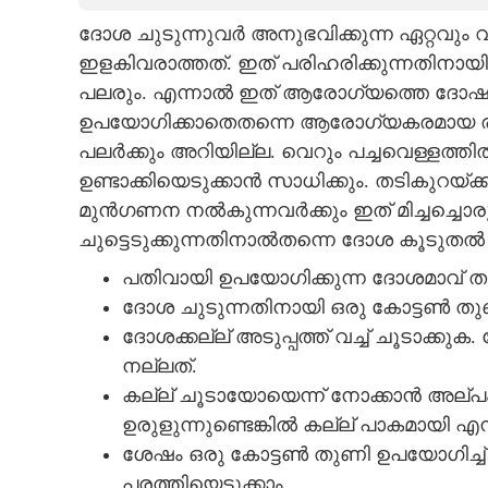
ദോശ ചുടുന്നുവർ അനുഭവിക്കുന്ന ഏറ്റവും 
CARTOONS
ഇളകിവരാത്തത്. ഇത് പരിഹരിക്കുന്നതിനായി
പലരും. എന്നാൽ ഇത് ആരോഗ്യത്തെ ദോഷമായ
LITERATURE
ഉപയോഗിക്കാതെതന്നെ ആരോഗ്യകരമായ രീതി
പലർക്കും അറിയില്ല. വെറും പച്ചവെള്ളത്ത
ZOOM
ഉണ്ടാക്കിയെടുക്കാൻ സാധിക്കും. തടികുറയ്
മുൻഗണന നൽകുന്നവർക്കും ഇത് മിച്ചച്ചൊര
CONTACT US
ചുട്ടെടുക്കുന്നതിനാൽതന്നെ ദോശ കൂടുതൽ മ
പതിവായി ഉപയോഗിക്കുന്ന ദോശമാവ് ത
ദോശ ചുടുന്നതിനായി ഒരു കോട്ടൺ ത
ദോശക്കല്ല് അടുപ്പത്ത് വച്ച് ചൂടാക്കു
നല്ലത്.
കല്ല് ചൂടായോയെന്ന് നോക്കാൻ അല്‌പ
ഉരുളുന്നുണ്ടെങ്കിൽ കല്ല് പാകമായി എ
ശേഷം ഒരു കോട്ടൺ തുണി ഉപയോഗിച്ച് കല്ല
പരത്തിയെടുക്കാം.