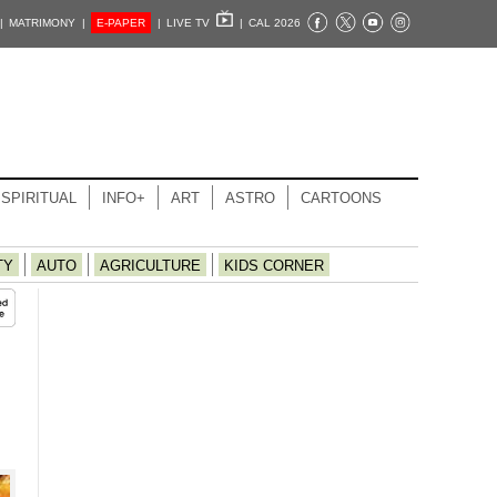
|
MATRIMONY |
E-PAPER
|
LIVE TV
|
CAL 2026
SPIRITUAL
INFO+
ART
ASTRO
CARTOONS
TY
AUTO
AGRICULTURE
KIDS CORNER