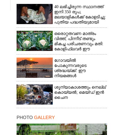
40 ലഭിച്ചിരുന്ന സ്ഥാനത്ത്
ഇനി 350 രൂപ,
മലയാളികൾക്ക് കോളടിച്ചു:
പുതിയ പദ്ധതിയുമായി
നാളികേര ബോർഡ്
ഒരൊറ്റതവണ മാത്രം
വിത്ത്, പിന്നീട് തണ്ടും
മികച്ച പരിചരണവും മതി:
കോളിഫ്ലവർ ഈ
രീതിയിലും കൃഷിചെയ്യാം
ഗോവയിൽ
പോകുന്നവരുടെ
ശ്രദ്ധയ്ക്ക്: ഈ
നിയമങ്ങൾ
പാലിക്കാത്തവർക്ക്
ഇനിമുതൽ ഒരു ലക്ഷം
ശൂന്യാകാശത്തും നെല്ല്
രൂപവരെ പിഴ
കൊയ്യൽ; മെയ്‌ഡ് ഇൻ
ചൈന
PHOTO
GALLERY