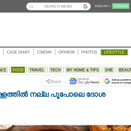
ENGLISH |
KĀZHCHA
CASE DIARY
CINEMA
OPINION
PHOTOS
LIFESTYLE
NCE
FOOD
TRAVEL
TECH
MY HOME & TIPS
SHE
BEAU
Share
വെള്ളത്തിൽ നല്ല പൂപോലെ ദോശ