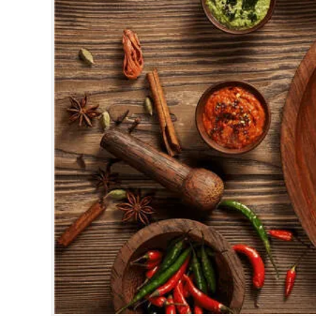
CINEMA
OPINION
PHOTOS
LIFESTYLE
SPIRITUAL
INFO+
ART
ASTRO