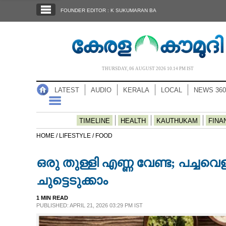
SECTIONS
FOUNDER EDITOR : K SUKUMARAN BA
HOME
LATEST
AUDIO
THURSDAY, 06 AUGUST 2026 10.14 PM IST
NOTIFIED NEWS
LATEST
AUDIO
KERALA
LOCAL
NEWS 360
POLL
KERALA
TIMELINE
HEALTH
KAUTHUKAM
FINA
HOME /
LIFESTYLE /
FOOD
LOCAL
ഒരു തുള്ളി എണ്ണ വേണ്ട; പച്ച
NEWS 360
ചുട്ടെടുക്കാം
1 MIN READ
CASE DIARY
PUBLISHED: APRIL 21, 2026 03:29 PM IST