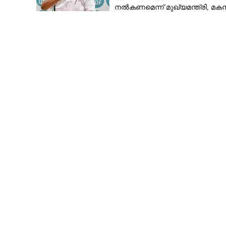
നൽകണമെന്ന് മുഖ്യമന്ത്രി, മക
എവിടെപ്പോയെന്ന് സോഷ്യൽ മീ
ഒരു തുള്ളി എണ്ണ
നല്ല പൂപോലെ ദ