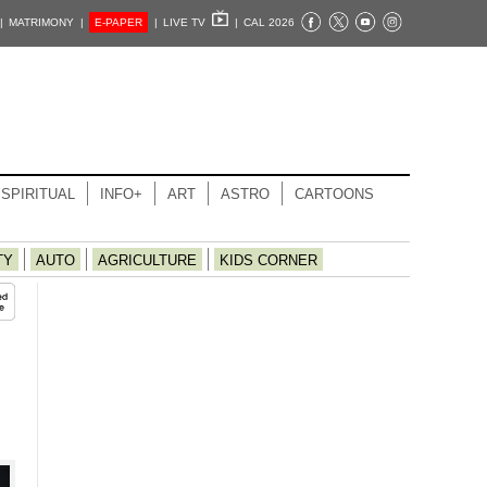
|
MATRIMONY |
E-PAPER
|
LIVE TV
|
CAL 2026
SPIRITUAL
INFO+
ART
ASTRO
CARTOONS
TY
AUTO
AGRICULTURE
KIDS CORNER