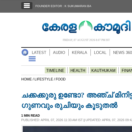
SECTIONS
FOUNDER EDITOR : K SUKUMARAN BA
HOME
LATEST
AUDIO
FRIDAY, 07 AUGUST 2026 8.07 PM IST
NOTIFIED NEWS
LATEST
AUDIO
KERALA
LOCAL
NEWS 360
POLL
KERALA
TIMELINE
HEALTH
KAUTHUKAM
FINA
HOME /
LIFESTYLE /
FOOD
LOCAL
ചക്കക്കുരു ഉണ്ടോ? അഞ്ച് മിനിട
NEWS 360
ഗുണവും രുചിയും കൂടുതൽ
1 MIN READ
CASE DIARY
PUBLISHED: APRIL 07, 2026 11:33 AM IST
|
UPDATED: APRIL 07, 2026 09:4