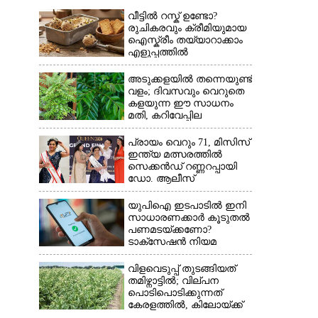
വീട്ടിൽ റസ്ക് ഉണ്ടോ?
രുചികരവും ക്രീമിയുമായ
ഐസ്ക്രീം തയ്യാറാക്കാം
എളുപ്പത്തിൽ
അടുക്കളയിൽ തന്നെയുണ്ട്
വളം; ദിവസവും വെറുതെ
കളയുന്ന ഈ സാധനം
മതി, കറിവേപ്പില
തഴച്ചുവളരും
പ്രായം വെറും 71, മിസിസ്
ഇന്ത്യ മത്സരത്തിൽ
സെക്കൻഡ് റണ്ണറപ്പായി
ഡോ. ആലീസ്
യുപിഐ ഇടപാടിൽ ഇനി
സാധാരണക്കാർ കൂടുതൽ
പണമടയ്‌ക്കണോ?​
ടാക്‌സേഷൻ നിയമ
ഭേദഗതി വ്യക്തമാക്കി
കേന്ദ്രം
വിളവെടുപ്പ് തുടങ്ങിയത്
തമിഴ്നാട്ടിൽ; വില്പന
പൊടിപൊടിക്കുന്നത്
കേരളത്തിൽ, കിലോയ്ക്ക്
വില 80 രൂപ മുതൽ