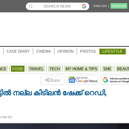
ENGLISH |
KĀZHCHA
CASE DIARY
CINEMA
OPINION
PHOTOS
LIFESTYLE
NCE
FOOD
TRAVEL
TECH
MY HOME & TIPS
SHE
BEAU
Share
്ടിൽ നല്ല കിടിലൻ ഷേക്ക് റെഡി,
2 PM IST