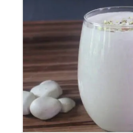
CINEMA
OPINION
PHOTOS
LIFESTYLE
SPIRITUAL
INFO+
ART
ASTRO