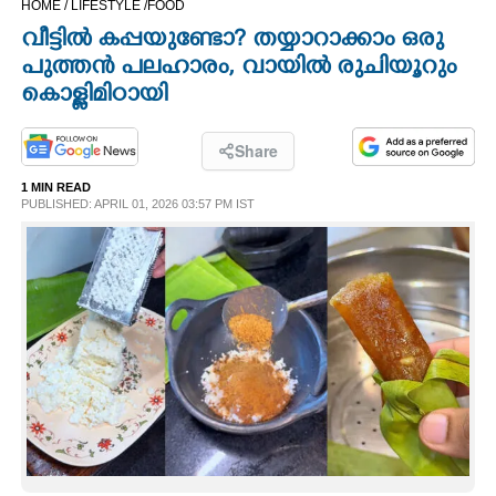
HOME /
LIFESTYLE /
FOOD
CINEMA
വീട്ടിൽ കപ്പയുണ്ടോ? തയ്യാറാക്കാം ഒരു
പുത്തൻ പലഹാരം, വായിൽ രുചിയൂറും
OPINION
കൊള്ളിമിഠായി
PHOTOS
Share
1 MIN READ
PUBLISHED: APRIL 01, 2026 03:57 PM IST
LIFESTYLE
SPIRITUAL
INFO+
ART
ASTRO