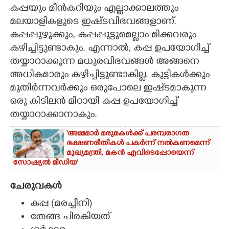
കപ്പയും മീൻകറിയും എല്ലാക്കാലത്തും
CARTOONS
മലയാളികളുടെ ഇഷ്‌ടവിഭവങ്ങളാണ്.
കപ്പപ്പുഴുക്കും, കപ്പപ്പുട്ടുമെല്ലാം മിക്കവരും
കഴിച്ചിട്ടുണ്ടാകും. എന്നാൽ, കപ്പ ഉപയോഗിച്ച്
LITERATURE
തയ്യാറാക്കുന്ന മധുരവിഭവങ്ങൾ അങ്ങനെ
അധികമാരും കഴിച്ചിട്ടുണ്ടാകില്ല. കുട്ടികൾക്കും
ZOOM
മുതിർന്നവർക്കും ഒരുപോലെ ഇഷ്‌ടമാകുന്ന
ഒരു കിടിലൻ മിഠായി കപ്പ ഉപയോഗിച്ച്
CONTACT US
തയ്യാറാക്കാനാകും.
'അമ്മമാർ മരുമകൾക്ക് പരമ്പരാഗത
ഭക്ഷണരീതികൾ പകർന്ന് നൽകണമെന്ന്
മുഖ്യമന്ത്രി, മകൻ എവിടെപ്പോയെന്ന്
സോഷ്യൽ മീഡിയ'
ചേരുവകൾ
കപ്പ (മരച്ചീനി)
തേങ്ങ ചിരകിയത്