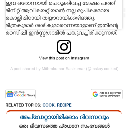
ഇവ ഒരോന്നായി പെറുക്കിവച്ച ശേഷം പത്ത്
മിനിറ്റ് ആവികയറ്റിയാൽ നല്ല രുചികരമായ
കൊള്ളി മിഠായി തയ്യാറായിക്കഴിഞ്ഞു.
മിത്രകുമാർ ശശികുമാറെന്നയാളാണ് ഇതിന്റെ
റെസിപ്പി ഇൻസ്റ്റഗ്രാമിൽ പങ്കുവച്ചിരിക്കുന്നത്.
View this post on Instagram
A post shared by Mithrakumar Sasikumar (@mskay.cooked)
RELATED TOPICS:
COOK
,
RECIPE
അപ്ഡേറ്റായിരിക്കാം ദിവസവും
ഒരു ദിവസത്തെ പ്രധാന സംഭവങ്ങൾ