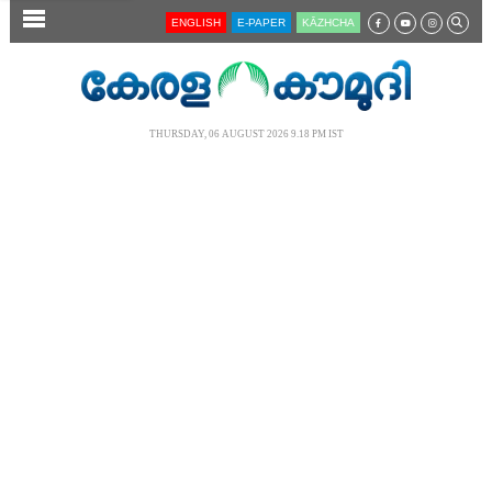
SECTIONS
ENGLISH
E-PAPER
KĀZHCHA
HOME
LATEST
THURSDAY, 06 AUGUST 2026 9.18 PM IST
AUDIO
NOTIFIED NEWS
POLL
KERALA
LOCAL
NEWS 360
CASE DIARY