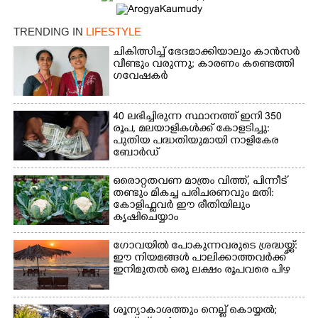
TRENDING IN
LIFESTYLE
ചികിത്സിച്ച് ഭേദമാക്കിയാലും കാൻസർ
വീണ്ടും വരുന്നു; കാരണം കണ്ടെത്തി
Copy Link
ഗവേഷകർ
40 ലഭിച്ചിരുന്ന സ്ഥാനത്ത് ഇനി 350
രൂപ, മലയാളികൾക്ക് കോളടിച്ചു:
പുതിയ പദ്ധതിയുമായി നാളികേര
ബോർഡ്
ഒരൊറ്റതവണ മാത്രം വിത്ത്, പിന്നീട്
തണ്ടും മികച്ച പരിചരണവും മതി:
കോളിഫ്ലവർ ഈ രീതിയിലും
കൃഷിചെയ്യാം
ഗോവയിൽ പോകുന്നവരുടെ ശ്രദ്ധയ്ക്ക്:
ഈ നിയമങ്ങൾ പാലിക്കാത്തവർക്ക്
ഇനിമുതൽ ഒരു ലക്ഷം രൂപവരെ പിഴ
ശൂന്യാകാശത്തും നെല്ല് കൊയ്യൽ;