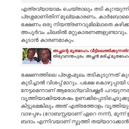
എത്രവ്യായാമം ചെയ്താലും തടി കുറയുന്ന
CARTOONS
പ്രശ്നമാണിതിന് മുഖ്യകാരണം. കാർബോഹ
ഭക്ഷണം ഒരു നിയന്ത്രണവുമില്ലാതെ കഴിക്
LITERATURE
അപൂർവം ചിലരിൽ മറ്റുകാരണങ്ങളുണ്ടാവും.
കൂടാൻ കാരണമാകും.
ZOOM
അച്ഛന്റെ മൃതദേഹം വീട്ടിലെത്തിക്കുന്ന
തിരുവനന്തപുരം: അച്ഛൻ മരിച്ച് മൃതദേഹം 
CONTACT US
ഭക്ഷണത്തിലെ പ്രശ്നംമൂലം തടികൂടുന്നത് കുറ
കുടിച്ചാൽ വിശപ്പ് മാറും. പക്ഷേ കൊഴുപ്
നേട്ടമെന്നാണ് ആരോഗ്യവിദഗ്ദ്ധർ പറയുന്നത്
വൃത്തിയാക്കിയശേഷം ഉണക്കിപ്പൊടിച്ചെടുക്കു
കിട്ടുമെങ്കിലും അത് എത്രത്തോളം വൃത്തിയു
വാഴപ്പഴം (റോബസ്റ്റയാണ് ഏറെ നന്ന്), മൂന്ന് 
ബദാം എന്നിവയാണ് സ്മൂത്തി തയ്യാറാക്കാൻ 