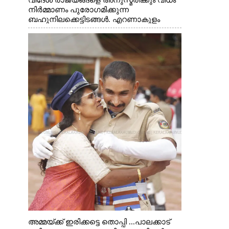
വിദേശ രാജ്യങ്ങളെ അനുസ്മരിക്കും വിധം
നിർമ്മാണം പുരോഗമിക്കുന്ന
ബഹുനിലക്കെട്ടിടങ്ങൾ. എറണാകുളം
ചാത്യാത്ത് റോഡിൽ നിന്നുള്ള കാഴ്ച
അമ്മയ്ക്ക് ഇരിക്കട്ടെ തൊപ്പി ...പാലക്കാട്