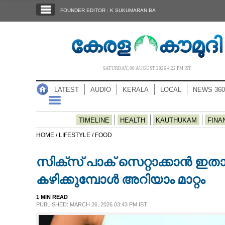
SECTIONS
FOUNDER EDITOR : K SUKUMARAN BA
HOME
LATEST
AUDIO
SATURDAY, 08 AUGUST 2026 4.22 PM IST
NOTIFIED NEWS
LATEST
AUDIO
KERALA
LOCAL
NEWS 360
POLL
KERALA
TIMELINE
HEALTH
KAUTHUKAM
FINA
HOME /
LIFESTYLE /
FOOD
LOCAL
സിക്സ് പാക് സെറ്റാക്കാൻ ഇതാ
NEWS 360
കഴിക്കുമ്പോൾ അറിയാം മാറ്റം
1 MIN READ
CASE DIARY
PUBLISHED: MARCH 26, 2026 03:43 PM IST