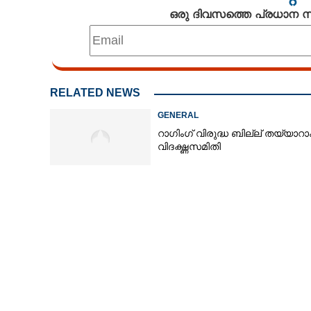
ഒരു ദിവസത്തെ പ്രധാന
സിക്സ് പാക് സെറ്റാക്കാൻ ഇതാ
കിടിലനൊരു ഭക്ഷണം, ഒരാഴ്ച
RELATED NEWS
GENERAL
റാഗിംഗ് വിരുദ്ധ ബില്ല് തയ്യാറാ
വിദഗ്ദ്ധസമിതി