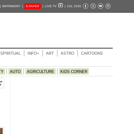
|
MATRIMONY |
E-PAPER
|
LIVE TV
|
CAL 2026
SPIRITUAL
INFO+
ART
ASTRO
CARTOONS
TY
AUTO
AGRICULTURE
KIDS CORNER