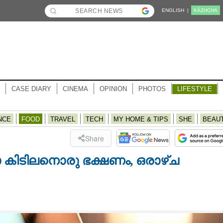
ENGLISH |
KĀZHCHA
CASE DIARY
CINEMA
OPINION
PHOTOS
LIFESTYLE
NCE
FOOD
TRAVEL
TECH
MY HOME & TIPS
SHE
BEAU
Share
 കിടിലനൊരു ഭക്ഷണം, ഒരാഴ്ച