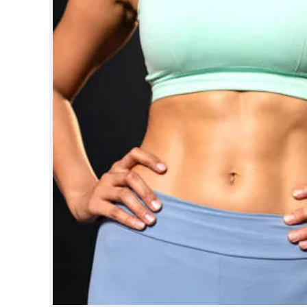
CINEMA
OPINION
PHOTOS
LIFESTYLE
SPIRITUAL
INFO+
ART
ASTRO