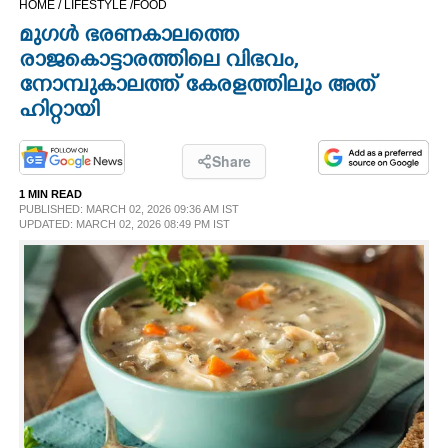
HOME /
LIFESTYLE /
FOOD
CINEMA
മുഗൾ ഭരണകാലത്തെ
രാജകൊട്ടാരത്തിലെ വിഭവം,
OPINION
നോമ്പുകാലത്ത് കേരളത്തിലും അത്‌
ഹിറ്റായി
PHOTOS
Share
LIFESTYLE
1 MIN READ
PUBLISHED: MARCH 02, 2026 09:36 AM IST
UPDATED: MARCH 02, 2026 08:49 PM IST
SPIRITUAL
INFO+
ART
ASTRO