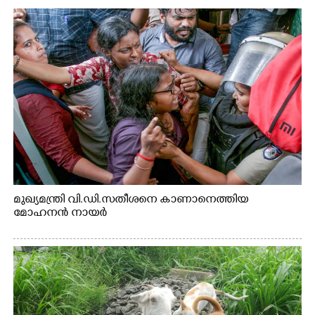
മുഖ്യമന്ത്രി വി.ഡി.സതീശനെ കാണാനെത്തിയ
മോഹനൻ നായർ