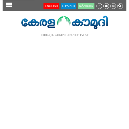
SECTIONS
ENGLISH
E-PAPER
KĀZHCHA
HOME
LATEST
FRIDAY, 07 AUGUST 2026 10.39 PM IST
AUDIO
NOTIFIED NEWS
POLL
KERALA
LOCAL
NEWS 360
CASE DIARY