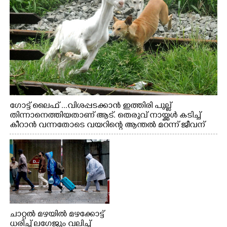
ഗോട്ട് ലൈഫ് ...വിശപ്പടക്കാൻ ഇത്തിരി പുല്ല്
തിന്നാനെത്തിയതാണ് ആട്. തെരുവ് നായ്ക്കൾ കടിച്ച്
കീറാൻ വന്നതോടെ വയറിന്റെ ആന്തൽ മറന്ന് ജീവന്
വേണ്ടിയായി ഓട്ടം. എറണാകുളം വാത്തുരുത്തിയിൽ
നിന്നുള്ള കാഴ്ച
ചാറ്റൽ മഴയിൽ മഴക്കോട്ട്
ധരിച്ച് ലഗേജും വലിച്ച്