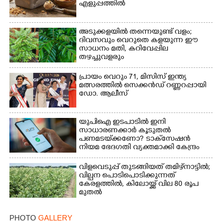
എളുപ്പത്തിൽ
അടുക്കളയിൽ തന്നെയുണ്ട് വളം;
ദിവസവും വെറുതെ കളയുന്ന ഈ
സാധനം മതി, കറിവേപ്പില
തഴച്ചുവളരും
×
Share this link
പ്രായം വെറും 71, മിസിസ് ഇന്ത്യ
മത്സരത്തിൽ സെക്കൻഡ് റണ്ണറപ്പായി
ഡോ. ആലീസ്
യുപിഐ ഇടപാടിൽ ഇനി
സാധാരണക്കാർ കൂടുതൽ
Copy Link
പണമടയ്‌ക്കണോ?​ ടാക്‌സേഷൻ
നിയമ ഭേദഗതി വ്യക്തമാക്കി കേന്ദ്രം
വിളവെടുപ്പ് തുടങ്ങിയത് തമിഴ്നാട്ടിൽ;
വില്പന പൊടിപൊടിക്കുന്നത്
കേരളത്തിൽ, കിലോയ്ക്ക് വില 80 രൂപ
മുതൽ
PHOTO
GALLERY