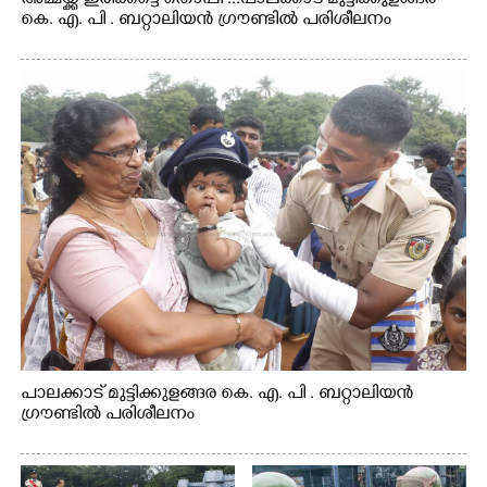
കെ. എ. പി . ബറ്റാലിയൻ ഗ്രൗണ്ടിൽ പരിശീലനം
പാലക്കാട് മുട്ടിക്കുളങ്ങര കെ. എ. പി . ബറ്റാലിയൻ
ഗ്രൗണ്ടിൽ പരിശീലനം