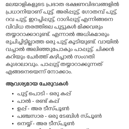
മലയാളികളുടെ പ്രഭാത ഭക്ഷണവിഭവങ്ങളിൽ
CARTOONS
പ്രധാനിയാണ് പുട്ട്. അരിപ്പുട്ട്, ഗോതമ്പ് പുട്ട്,
റവ പുട്ട്, ഇറച്ചിപ്പുട്ട്, റാഗിപ്പുട്ട് എന്നിങ്ങനെ
വിവിധ തരത്തിലെ പുട്ടുകൾ മിക്കവരും
LITERATURE
തയ്യാറാക്കാറുണ്ട്. എന്നാൽ അധികമാരും
രുചിച്ചിട്ടില്ലാത്ത ഒരു പുട്ട് കൂടിയുണ്ട്. വായിൽ
ZOOM
വച്ചാൽ അലിഞ്ഞുപോകും പാപ്പുട്ട്. ചിക്കൻ
കറിയും ചേർത്ത് കഴിച്ചാൽ സംഗതി
CONTACT US
കുശാലാവും. പാപ്പുട്ട് തയ്യാറാക്കുന്നത്
എങ്ങനെയെന്ന് നോക്കാം.
ആവശ്യമായ ചേരുവകൾ
പുട്ട് പൊടി - ഒരു കപ്പ്
പാൽ - രണ്ട് കപ്പ്
ഉപ്പ് - അര ടീസ്‌പൂൺ
പഞ്ചസാര - ഒരു ടേബിൾ സ്‌പൂൺ
നെയ്യ് - അര ടീസ്‌പൂൺ