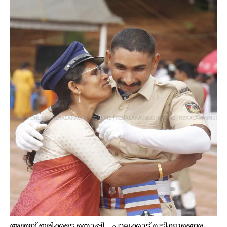
×
Share this link
Copy Link
അമ്മയ്ക്ക് ഇരിക്കട്ടെ തൊപ്പി ...പാലക്കാട് മുട്ടിക്കുളങ്ങര