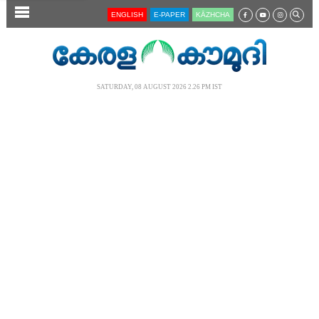
SECTIONS
ENGLISH
E-PAPER
KĀZHCHA
HOME
LATEST
SATURDAY, 08 AUGUST 2026 2.26 PM IST
AUDIO
NOTIFIED NEWS
POLL
KERALA
LOCAL
NEWS 360
CASE DIARY