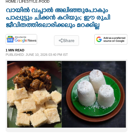
HOME /
LIFESTYLE /
FOOD
CINEMA
വായിൽ വച്ചാൽ അലിഞ്ഞുപോകും
പാപ്പുട്ടും ചിക്കൻ കറിയും; ഈ രുചി
OPINION
ജീവിതത്തിലൊരിക്കലും മറക്കില്ല
PHOTOS
Share
1 MIN READ
PUBLISHED: JUNE 10, 2026 03:40 PM IST
LIFESTYLE
SPIRITUAL
INFO+
ART
ASTRO