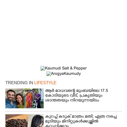
×
Share this link
TRENDING IN
LIFESTYLE
Copy Link
ആർ മാധവന്റെ മുംബയിലെ 17.5
കോടിയുടെ വീട്,​ പ്രകൃതിയും
ശാന്തതയും നിറയുന്നയിടം
കുറച്ച് കടുക് മാത്രം മതി; എത്ര നരച്ച
മുടിയും മിനിറ്റുകൾക്കുള്ളിൽ
കറുപ്പിക്കാം