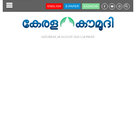
SECTIONS
ENGLISH
E-PAPER
KĀZHCHA
HOME
LATEST
SATURDAY, 08 AUGUST 2026 5.58 PM IST
AUDIO
NOTIFIED NEWS
POLL
KERALA
LOCAL
NEWS 360
CASE DIARY