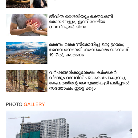
ജീവിത ശൈലിയും രക്തധമനി
രോഗങ്ങളും, ഇന്ന് ദേശീയ
വാസ്‌കുലര്‍ ദിനം
മരണം വരെ 'നിരോധിച്ച' ഒരു ഗ്രാമം;
അവസാനമായി സംസ്കാരം നടന്നത്
1917ൽ, കാരണം
വർഷങ്ങൾക്കുശേഷം കർഷകർ
വീണ്ടും റബറിന് പുറകേ പോകുന്നു,
കേന്ദ്രത്തിന്റെ അനുമതികൂടി ലഭിച്ചാൽ
സന്തോഷം ഇരട്ടിക്കും
PHOTO
GALLERY