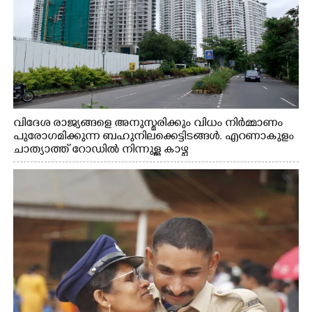
വിദേശ രാജ്യങ്ങളെ അനുസ്മരിക്കും വിധം നിർമ്മാണം
പുരോഗമിക്കുന്ന ബഹുനിലക്കെട്ടിടങ്ങൾ. എറണാകുളം
ചാത്യാത്ത് റോഡിൽ നിന്നുള്ള കാഴ്ച