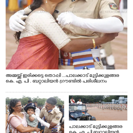
അമ്മയ്ക്ക് ഇരിക്കട്ടെ തൊപ്പി ...പാലക്കാട് മുട്ടിക്കുളങ്ങര
കെ. എ. പി . ബറ്റാലിയൻ ഗ്രൗണ്ടിൽ പരിശീലനം
പാലക്കാട് മുട്ടിക്കുളങ്ങര
കെ. എ. പി ബറ്റാലിയൻ