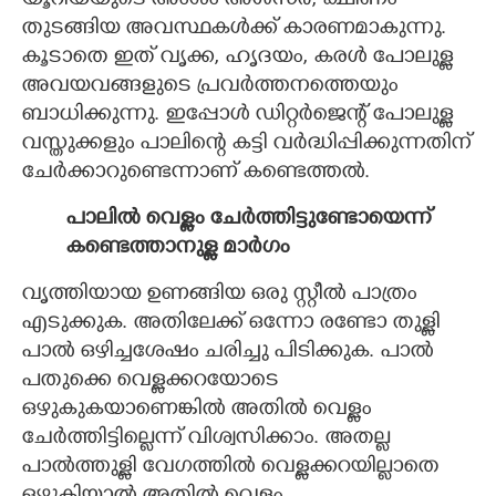
യൂറിയയുടെ അംശം അൾസർ, ക്ഷീണം
തുടങ്ങിയ അവസ്ഥകൾക്ക് കാരണമാകുന്നു.
കൂടാതെ ഇത് വൃക്ക, ഹൃദയം, കരൾ പോലുള്ള
അവയവങ്ങളുടെ പ്രവർത്തനത്തെയും
ബാധിക്കുന്നു. ഇപ്പോൾ ഡിറ്റർജെന്റ് പോലുള്ള
വസ്തുക്കളും പാലിന്റെ കട്ടി വർദ്ധിപ്പിക്കുന്നതിന്
ചേർക്കാറുണ്ടെന്നാണ് കണ്ടെത്തൽ.
പാലിൽ വെള്ളം ചേർത്തിട്ടുണ്ടോയെന്ന്
കണ്ടെത്താനുള്ള മാർഗം
വൃത്തിയായ ഉണങ്ങിയ ഒരു സ്റ്റീൽ പാത്രം
എടുക്കുക. അതിലേക്ക് ഒന്നോ രണ്ടോ തുള്ളി
പാൽ ഒഴിച്ചശേഷം ചരിച്ചു പിടിക്കുക. പാൽ
പതുക്കെ വെള്ളക്കറയോടെ
ഒഴുകുകയാണെങ്കിൽ അതിൽ വെള്ളം
ചേർത്തിട്ടില്ലെന്ന് വിശ്വസിക്കാം. അതല്ല
പാൽത്തുള്ളി വേ​ഗത്തിൽ വെള്ളക്കറയില്ലാതെ