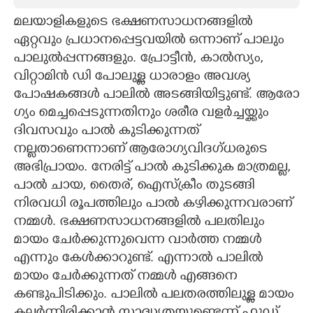
മലയാളികളുടെ ഭക്ഷണസാധനങ്ങളിൽ
CARTOONS
ഏറ്റവും പ്രധാനപ്പെട്ടവയിൽ ഒന്നാണ് പാലും
പാലുൽപ്പന്നങ്ങളും. പ്രോട്ടീൻ, കാൽസ്യം,
LITERATURE
വിറ്റാമിൻ ഡി പോലുള്ള ധാരാളം അവശ്യ
പോഷകങ്ങൾ പാലിൽ അടങ്ങിയിട്ടുണ്ട്. ആരോ​
ZOOM
ഗ്യം മെച്ചപ്പെടുന്നതിനും ശരീര വളർച്ചയ്ക്കും
ദിവസവും പാൽ കുടിക്കുന്നത്
CONTACT US
നല്ലതാണെന്നാണ് ആരോ​ഗ്യവിദ​ഗ്ധരുടെ
അഭിപ്രായം. നേരിട്ട് പാൽ കുടിക്കുക മാത്രമല്ല,
പാൽ ചായ, തൈര്, ഐസ്ക്രീം തുടങ്ങി
നിരവധി രൂപത്തിലും പാൽ കഴിക്കുന്നവരാണ്
നമ്മൾ. ഭക്ഷണസാധനങ്ങളിൽ പലതിലും
മായം ചേർക്കുന്നുവെന്ന വാർത്ത നമ്മൾ
എന്നും കേൾക്കാറുണ്ട്. എന്നാൽ പാലിൽ
മായം ചേർക്കുന്നത് നമ്മൾ എങ്ങനെ
കണ്ടുപിടിക്കും. പാലിൽ പലതരത്തിലുള്ള മായം