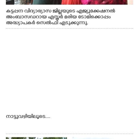
കട്ടപ്പന വിദ്യാഭ്യാസ ജില്ലയുടെ എജ്യുക്കേഷനൽ
അംബാസഡറായ എസ്തർ മരിയ ടോമിക്കൊപ്പം
അദ്ധ്യാപകർ സെൽഫി എടുക്കുന്നു.
നാട്ടുവഴിയിലൂടെ....