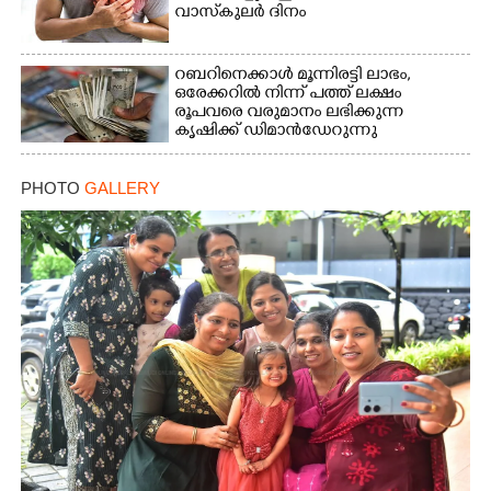
വാസ്‌കുലര്‍ ദിനം
റബറിനെക്കാൾ മൂന്നിരട്ടി ലാഭം,​
ഒരേക്കറിൽ നിന്ന് പത്ത് ലക്ഷം
രൂപവരെ വരുമാനം ലഭിക്കുന്ന
കൃഷിക്ക് ഡിമാൻഡേറുന്നു
PHOTO
GALLERY