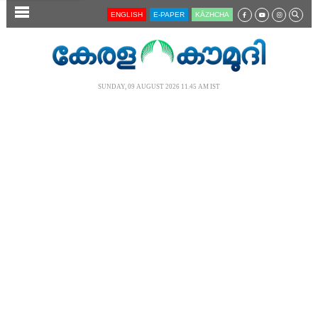
SECTIONS
ENGLISH
E-PAPER
KĀZHCHA
HOME
LATEST
SUNDAY, 09 AUGUST 2026 11.45 AM IST
AUDIO
NOTIFIED NEWS
POLL
KERALA
LOCAL
NEWS 360
CASE DIARY