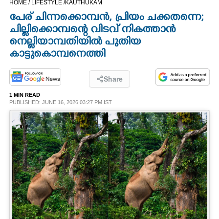
HOME /
LIFESTYLE /
KAUTHUKAM
CINEMA
പേര് ചിന്നക്കൊമ്പൻ, പ്രിയം ചക്കതന്നെ;
ചില്ലിക്കൊമ്പന്റെ വിടവ് നികത്താൻ
OPINION
നെല്ലിയാമ്പതിയിൽ പുതിയ
കാട്ടുകൊമ്പനെത്തി
PHOTOS
Share
LIFESTYLE
1 MIN READ
PUBLISHED: JUNE 16, 2026 03:27 PM IST
SPIRITUAL
INFO+
ART
ASTRO