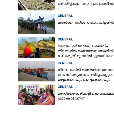
വർദ്ധിപ്പിക്കും: ഡെ. ഹൈക്കമ്മ
GENERAL
കടൽസൈന്യം പത്തനംതി​ട്ടയി
GENERAL
കേരളം, കർണാടക, ലക്ഷദ്വീപ്
തീരങ്ങളിൽ മത്സ്യബന്ധനത്തിന്
പോകരുത്: മുന്നറിയിപ്പുമായി കേന്ദ
കാലാവസ്ഥാ വകുപ്പ്
GENERAL
നീണ്ടകരയിൽ മത്സ്യബന്ധന ബോട്
മറിഞ്ഞ്​ ഒരുമരണം,​ മരിച്ചയാളുടെ
മരുമകനെയും ചെറുമകനെയും
കാണാനില്ല
GENERAL
മത്സ്യത്തൊഴിലാളി ഫെഡറേഷ
പ്രക്ഷോഭത്തിന്