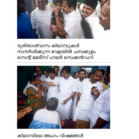
ദുരിതാശ്വാസ ക്യാമ്പുകൾ
സന്ദർശിക്കുന്ന വേളയിൽ ചമ്പക്കുളം
സെന്റ് മേരീസ് ഹയർ സെക്കൻഡറി
സ്കൂളിലെ ക്യാമ്പിലെത്തിയ എ.ഐ.സി.സി
ജനറൽ സെക്രട്ടറി കെ.സി
വേണുഗോപാൽ എം.പി കുരുന്നിനെ
എടുത്ത് ലാളിച്ചപ്പോൾ. സഹകരണ-
എക്സൈസ് വകുപ്പ് മന്ത്രി എം. ലിജു,
കൃഷിവകുപ്പ് മന്ത്രി ടി. സിദ്ദിഖ്, റെജി
ചെറിയാൻ എം. എൽ. എ എന്നിവർ സമീപം
ക്യാമ്പിലെ അംഗം വിഷമങ്ങൾ