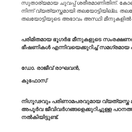
സുതാര്യമായ ചുവപ്പ് ശരീരമാണിതിന്. കോബി
നിന്ന് വ്യത്യസ്തമായി തലയോട്ടിയില്ല. തലച്ച
തലയോട്ടിയുടെ അഭാവം അസ്ഥി മീനുകളിൽ
പരിമിതമായ ഭൂഗർഭ മീനുകളുടെ സംരക്ഷണത്
ഭീഷണികൾ എന്നിവയെക്കുറിച്ച് സമഗ്രമായ
ഡോ. രാജീവ് രാഘവൻ,
കുഫോസ്
നിഗൂഢവും പരിണാമപരവുമായ വ്യത്യസ്ത മത
അപൂർവ ജീവിവർഗങ്ങളെക്കുറിച്ചുള്ള പ
നൽകിയിട്ടുണ്ട്.