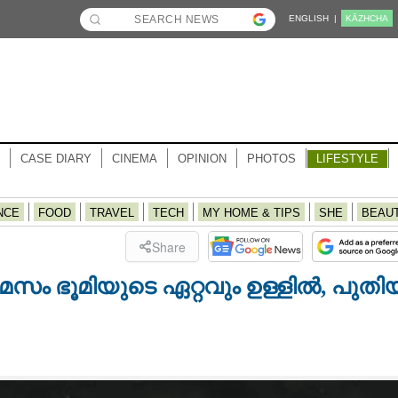
ENGLISH |
KĀZHCHA
CASE DIARY
CINEMA
OPINION
PHOTOS
LIFESTYLE
NCE
FOOD
TRAVEL
TECH
MY HOME & TIPS
SHE
BEAU
Share
ാമസം ഭൂമിയുടെ ഏറ്റവും ഉള്ളിൽ, പുതി