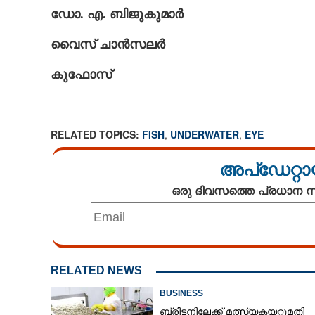
ഡോ. എ. ബിജുകുമാർ
കണ്ണില്ല,തലയോ
വൈസ് ചാൻസലർ
ഭൂമിയുടെ ഏറ്റവ
മീനിനെ കണ്ടെത
കുഫോസ്‌
RELATED TOPICS:
FISH
,
UNDERWATER
,
EYE
അപ്ഡേറ്റാ
ഒരു ദിവസത്തെ പ്രധാന
RELATED NEWS
BUSINESS
ബ്രിട്ടനിലേക്ക് മത്സ്യകയറ്റുമതി