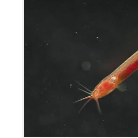
CINEMA
OPINION
PHOTOS
LIFESTYLE
SPIRITUAL
INFO+
ART
ASTRO