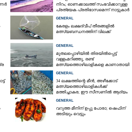
ിഷണർ
നിറം; ഓണക്കാലത്ത് സംഭവിക്കാറുള്ള
പ്രത്യേക പ്രതിഭാസമെന്ന് നാട്ടുകാർ
GENERAL
ൽ
കേരളം ലക്ഷദ്വീപ് തീരങ്ങളിൽ
മത്സ്യബന്ധനത്തിന് വിലക്ക്
GENERAL
മുതലപ്പൊഴിയിൽ തിരയിൽപ്പെട്ട്
വള്ളംമറിഞ്ഞു,​ രണ്ട്
്ര
മത്സ്യത്തൊഴിലാളികളെ കാണാതായി
GENERAL
ട്
34 ലക്ഷത്തിന്റെ മീൻ, അഴീക്കോട്
മത്സ്യത്തൊഴിലാളികൾക്ക്
മത്തിച്ചാകര; ഈ സീസണിൽ ആദ്യം
GENERAL
ൻ
വറുത്ത മീനിന് ഉപ്പു പോരാ; ഷെഫിന്
അടിയും വെട്ടും