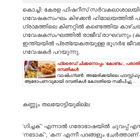
കൊച്ചി: കേരള ഫിഷറീസ് സർവകലാശാലയിലെ 
CARTOONS
ഗവേഷകസംഘം കിഴക്കൻ ഹിമാലയത്തിൽ പുത
ഗ്രാമത്തിലെ കിണറ്റിൽ കണ്ടെത്തിയ കാഴ്ചയില്
LITERATURE
ഗവേഷകസംഘത്തിൽ രാജീവ് രാഘവനും (കുഫോസ്,
ഇന്ത്യയിൽ പ്രത്യേകതയുള്ള ഭൂഗർഭ ജീവജാ
ZOOM
ഗവേഷകർ പറയുന്നു.
ഫ്രൈഡ് ചിക്കനൊപ്പം 'കോണ്ടം',​ പരാ
CONTACT US
ദമ്പതികൾ
വാഷിംഗ്ടൺ: അമേരിക്കയിലെ ഫാസ്റ്റ്ഫു
ആരോപണവുമായി ദമ്പതികൾ കോടതിയെ സമീപിച്ചു....
കണ്ണും തലയോട്ടിയുമില്ല
'ഗിച്ചക് ' എന്നാൽ ഗരോഭാഷയിൽ ചുവപ്പ് എന
'നടോക് ', 'കന' എന്നീ പദങ്ങളും ചേർത്താണ് മീ