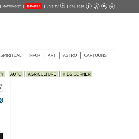
|
MATRIMONY |
E-PAPER
|
LIVE TV
|
CAL 2026
SPIRITUAL
INFO+
ART
ASTRO
CARTOONS
TY
AUTO
AGRICULTURE
KIDS CORNER
യ