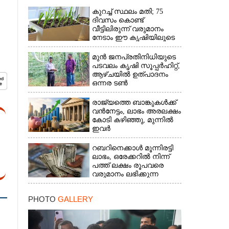
കുറച്ച് സ്ഥലം മതി; 75
ദിവസം കൊണ്ട്
വീട്ടിലിരുന്ന് വരുമാനം
നേടാം ഈ കൃഷിയിലൂടെ
മുൻ ജനപ്രതിനിധിയുടെ
പടവലം കൃഷി സൂപ്പർഹിറ്റ്,​
ആഴ്ചയിൽ ഉത്പാദനം
ഒന്നര ടൺ
രാജ്യത്തെ ബാങ്കുകൾക്ക്
വൻനേട്ടം,​ ലാഭം അരലക്ഷം
കോടി കഴിഞ്ഞു,​ മുന്നിൽ
ഇവർ
റബറിനെക്കാൾ മൂന്നിരട്ടി
ലാഭം,​ ഒരേക്കറിൽ നിന്ന്
പത്ത് ലക്ഷം രൂപവരെ
വരുമാനം ലഭിക്കുന്ന
കൃഷിക്ക് ഡിമാൻഡേറുന്നു
PHOTO
GALLERY