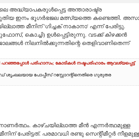
അദ്ധ്യാപകരുൾപ്പെട്ട അന്താരാഷ്ട്ര
ിയ ഇനം ഭൂഗർഭജല മത്സ്യത്തെ കണ്ടെത്തി. അസ
ലാത്ത മീനിന് 'ഗിച്ചക് നാകാനാ' എന്ന് പേരിട്ടു.
 കൊച്ചി) ഉൾപ്പെട്ടിരുന്നു. വടക്ക് കിഴക്കൻ
ലങ്ങൾ നിലനിൽക്കുന്നതിന്റെ തെളിവാണിതെന്ന്
തി പറഞ്ഞപ്പോൾ പരിഹാസം; കോടികൾ നഷ്ടപരിഹാരം ആവശ്യപ്പെട്ട്
ഡ് ശൃംഖലയായ പോപ്പീസ് റസ്റ്റോറന്റിനെതിരെ ഗുരുതര
്നാണർത്ഥം. കാഴ്ചയില്ലാത്ത മീൻ എന്നർത്ഥമുള്ള
നിന് പേരിട്ടത്. പരമാവധി രണ്ടു സെന്റീമീറ്റർ നീളമുള്