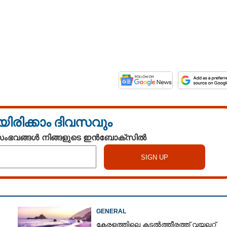
Copy Link
ട്ടിയുമില്ല, താമസം
ും ഉള്ളിൽ, പുതിയ ഇനം
്തി
യിരിക്കാം ദിവസവും
 സംഭവങ്ങൾ നിങ്ങളുടെ ഇൻബോക്സിൽ
GENERAL
കേരളത്തിലെ കടൽത്തീരത്ത് വയലറ്റ്