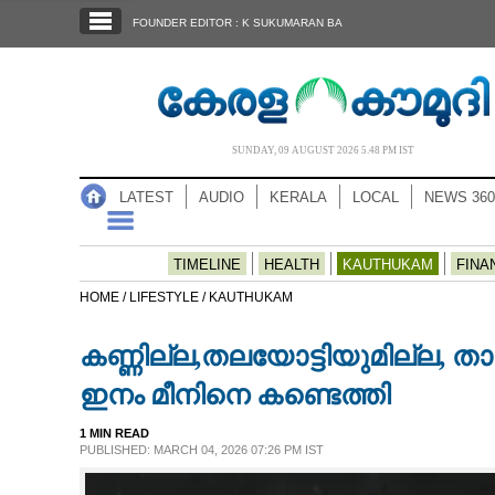
SECTIONS
FOUNDER EDITOR : K SUKUMARAN BA
HOME
LATEST
AUDIO
SUNDAY, 09 AUGUST 2026 5.48 PM IST
NOTIFIED NEWS
LATEST
AUDIO
KERALA
LOCAL
NEWS 360
POLL
KERALA
TIMELINE
HEALTH
KAUTHUKAM
FINA
HOME /
LIFESTYLE /
KAUTHUKAM
LOCAL
കണ്ണില്ല,തലയോട്ടിയുമില്ല, ത
NEWS 360
ഇനം മീനിനെ കണ്ടെത്തി
1 MIN READ
CASE DIARY
PUBLISHED: MARCH 04, 2026 07:26 PM IST