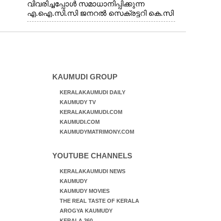
വിവരിച്ചപ്പോൾ സമാധാനിപ്പിക്കുന്ന
എ.ഐ.സി.സി ജനറൽ സെക്രട്ടറി കെ.സി
വേണുഗോപാൽ എം.പി. സഹകരണ-
എക്സൈസ് വകുപ്പ് മന്ത്രി എം. ലിജു,
എന്നിവർ
KAUMUDI GROUP
KERALAKAUMUDI DAILY
KAUMUDY TV
KERALAKAUMUDI.COM
KAUMUDI.COM
KAUMUDYMATRIMONY.COM
YOUTUBE CHANNELS
KERALAKAUMUDI NEWS
KAUMUDY
KAUMUDY MOVIES
THE REAL TASTE OF KERALA
AROGYA KAUMUDY
KERALA 360