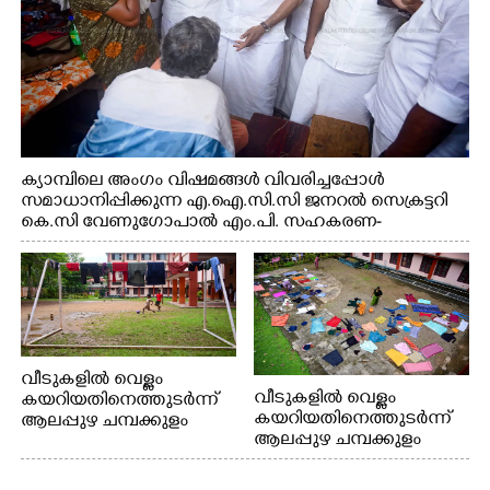
ക്യാമ്പിലെ അംഗം വിഷമങ്ങൾ വിവരിച്ചപ്പോൾ
സമാധാനിപ്പിക്കുന്ന എ.ഐ.സി.സി ജനറൽ സെക്രട്ടറി
കെ.സി വേണുഗോപാൽ എം.പി. സഹകരണ-
എക്സൈസ് വകുപ്പ് മന്ത്രി എം. ലിജു, എന്നിവർ
വീടുകളിൽ വെള്ളം
വീടുകളിൽ വെള്ളം
കയറിയതിനെത്തുടർന്ന്
കയറിയതിനെത്തുടർന്ന്
ആലപ്പുഴ ചമ്പക്കുളം
ആലപ്പുഴ ചമ്പക്കുളം
ഫാദർ തോമസ്
ഫാദർ തോമസ്
പോരൂക്കര സെൻട്രൽ
പോരൂക്കര സെൻട്രൽ
സ്കൂളിലെ ദുരിതാശ്വാസ