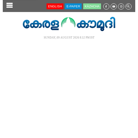
SECTIONS
ENGLISH
E-PAPER
KĀZHCHA
HOME
LATEST
SUNDAY, 09 AUGUST 2026 8.52 PM IST
AUDIO
NOTIFIED NEWS
POLL
KERALA
LOCAL
NEWS 360
CASE DIARY