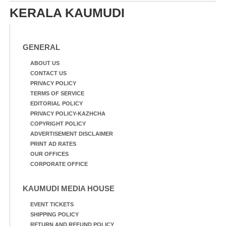
സ്കൂളിലെ ദുരിതാശ്വാസ
ക്യാമ്പിലെത്തിയവർ
KERALA KAUMUDI
ക്യാമ്പിലെത്തിയവർ മഴ
വസ്ത്രങ്ങൾ
മാറിനിന്ന ഇടവേളയിൽ
ഉണക്കാനിട്ടിരിക്കുന്ന
ക്യാമ്പ് പരിസരത്ത്
ഗോൾപോസ്റ്റിന് മുന്നിൽ
വസ്ത്രങ്ങൾ
ഫുട്ബോൾ കളികളിൽ
GENERAL
ഉണക്കാനിടുന്ന കാഴ്ച.
ഏർപ്പെട്ടിരിക്കുന്ന
കുട്ടികൾ
ABOUT US
CONTACT US
PRIVACY POLICY
TERMS OF SERVICE
EDITORIAL POLICY
PRIVACY POLICY-KAZHCHA
COPYRIGHT POLICY
ADVERTISEMENT DISCLAIMER
PRINT AD RATES
OUR OFFICES
CORPORATE OFFICE
KAUMUDI MEDIA HOUSE
EVENT TICKETS
SHIPPING POLICY
RETURN AND REFUND POLICY