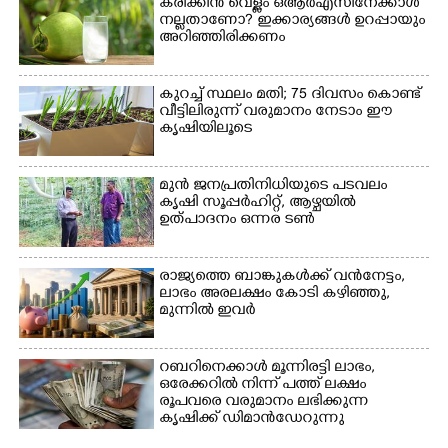
കരിക്കിൻ വെള്ളം ഒആർഎസിനേക്കാൾ
നല്ലതാണോ? ഇക്കാര്യങ്ങൾ ഉറപ്പായും
അറിഞ്ഞിരിക്കണം
കുറച്ച് സ്ഥലം മതി; 75 ദിവസം കൊണ്ട്
×
Share this link
വീട്ടിലിരുന്ന് വരുമാനം നേടാം ഈ
കൃഷിയിലൂടെ
മുൻ ജനപ്രതിനിധിയുടെ പടവലം
കൃഷി സൂപ്പർഹിറ്റ്,​ ആഴ്ചയിൽ
ഉത്പാദനം ഒന്നര ടൺ
Copy Link
രാജ്യത്തെ ബാങ്കുകൾക്ക് വൻനേട്ടം,​
ലാഭം അരലക്ഷം കോടി കഴിഞ്ഞു,​
മുന്നിൽ ഇവർ
റബറിനെക്കാൾ മൂന്നിരട്ടി ലാഭം,​
ഒരേക്കറിൽ നിന്ന് പത്ത് ലക്ഷം
രൂപവരെ വരുമാനം ലഭിക്കുന്ന
കൃഷിക്ക് ഡിമാൻഡേറുന്നു