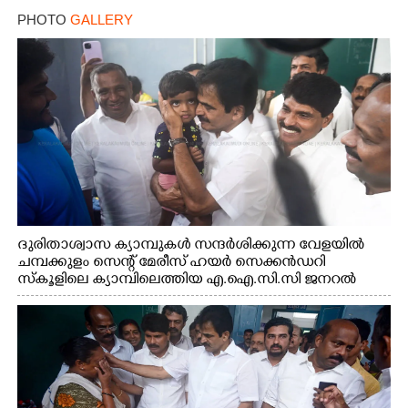
PHOTO
GALLERY
ദുരിതാശ്വാസ ക്യാമ്പുകൾ സന്ദർശിക്കുന്ന വേളയിൽ
ചമ്പക്കുളം സെന്റ് മേരീസ് ഹയർ സെക്കൻഡറി
സ്കൂളിലെ ക്യാമ്പിലെത്തിയ എ.ഐ.സി.സി ജനറൽ
സെക്രട്ടറി കെ.സി വേണുഗോപാൽ എം.പി കുരുന്നിനെ
എടുത്ത് ലാളിച്ചപ്പോൾ. സഹകരണ-എക്സൈസ്
വകുപ്പ് മന്ത്രി എം. ലിജു, കൃഷിവകുപ്പ് മന്ത്രി ടി. സിദ്ദിഖ്,
റെജി ചെറിയാൻ എം. എൽ. എ എന്നിവർ സമീപം