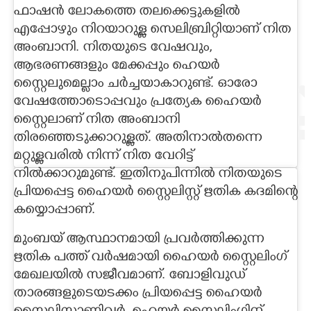
ഫാഷൻ ലോകത്തെ തലക്കെട്ടുകളിൽ
CARTOONS
എപ്പോഴും നിറയാറുള്ള സെലിബ്രിറ്റിയാണ് നിത
അംബാനി. നിതയുടെ വേഷവും,
ആഭരണങ്ങളും മേക്കപ്പും ഹെയർ
LITERATURE
സ്റ്റൈലുമെല്ലാം ചർച്ചയാകാറുണ്ട്. ഓരോ
വേഷത്തോടൊപ്പവും പ്രത്യേക ഹൈയർ
ZOOM
സ്റ്റൈലാണ് നിത അംബാനി
തിരഞ്ഞെടുക്കാറുള്ളത്. അതിനാൽതന്നെ
CONTACT US
മറ്റുള്ളവരിൽ നിന്ന് നിത വേറിട്ട്
നിൽക്കാറുമുണ്ട്. ഇതിനുപിന്നിൽ നിതയുടെ
പ്രിയപ്പെട്ട ഹൈയർ സ്റ്റൈലിസ്റ്റ് ഋതിക കദമിന്റെ
കയ്യൊപ്പാണ്.
മുംബയ് ആസ്ഥാനമായി പ്രവർത്തിക്കുന്ന
ഋതിക പത്ത് വർഷമായി ഹൈയർ സ്റ്റൈലിംഗ്
മേഖലയിൽ സജീവമാണ്. ബോളിവുഡ്
താരങ്ങളുടെയടക്കം പ്രിയപ്പെട്ട ഹൈയർ