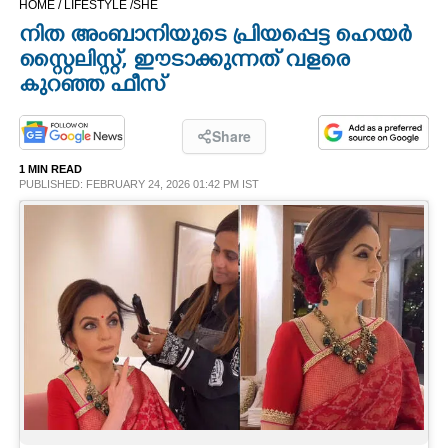
HOME /
LIFESTYLE /
SHE
CINEMA
നിത അംബാനിയുടെ പ്രിയപ്പെട്ട ഹെയർ
സ്റ്റൈലിസ്റ്റ്, ഈടാക്കുന്നത് വളരെ
OPINION
കുറഞ്ഞ ഫീസ്
PHOTOS
Share
1 MIN READ
PUBLISHED: FEBRUARY 24, 2026 01:42 PM IST
LIFESTYLE
SPIRITUAL
INFO+
ART
ASTRO