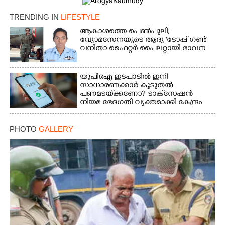
TRENDING IN
LIFESTYLE
Copy Link
ആകാശത്തെ പെൺപുലി;
വ്യോമസേനയുടെ ആദ്യ 'ടോപ്പ് ഗൺ'
വനിതാ ഫൈറ്റർ പൈലറ്റായി ഭാവന
യുപിഐ ഇടപാടിൽ ഇനി
സാധാരണക്കാർ കൂടുതൽ
പണമടയ്‌ക്കണോ?​ ടാക്‌സേഷൻ
നിയമ ഭേദഗതി വ്യക്തമാക്കി കേന്ദ്രം
PHOTO
GALLERY