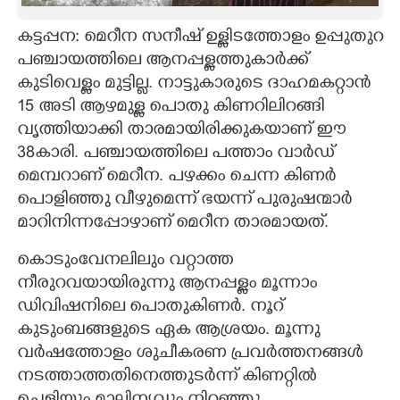
CARTOONS
കട്ടപ്പന: മെറീന സനീഷ് ഉള്ളിടത്തോളം ഉപ്പുതുറ
പഞ്ചായത്തിലെ ആനപ്പള്ളത്തുകാർക്ക്
കുടിവെള്ളം മുട്ടില്ല. നാട്ടുകാരുടെ ദാഹമകറ്റാൻ
LITERATURE
15 അടി ആഴമുള്ള പൊതു കിണറിലിറങ്ങി
വൃത്തിയാക്കി താരമായിരിക്കുകയാണ് ഈ
ZOOM
38കാരി. പഞ്ചായത്തിലെ പത്താം വാർഡ്
മെമ്പറാണ് മെറീന. പഴക്കം ചെന്ന കിണർ
CONTACT US
പൊളിഞ്ഞു വീഴുമെന്ന് ഭയന്ന് പുരുഷന്മാർ
മാറിനിന്നപ്പോഴാണ് മെറീന താരമായത്.
കൊടുംവേനലിലും വറ്റാത്ത
നീരുറവയായിരുന്നു ആനപ്പള്ളം മൂന്നാം
ഡിവിഷനിലെ പൊതുകിണർ. നൂറ്
കുടുംബങ്ങളുടെ ഏക ആശ്രയം. മൂന്നു
വർഷത്തോളം ശുചീകരണ പ്രവർത്തനങ്ങൾ
നടത്താത്തതിനെത്തുടർന്ന് കിണറ്റിൽ