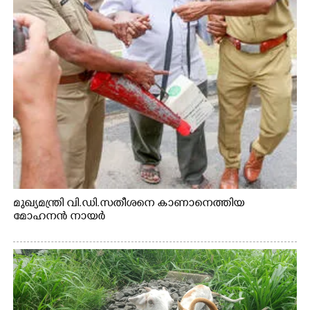
മുഖ്യമന്ത്രി വി.ഡി.സതീശനെ കാണാനെത്തിയ
മോഹനൻ നായർ