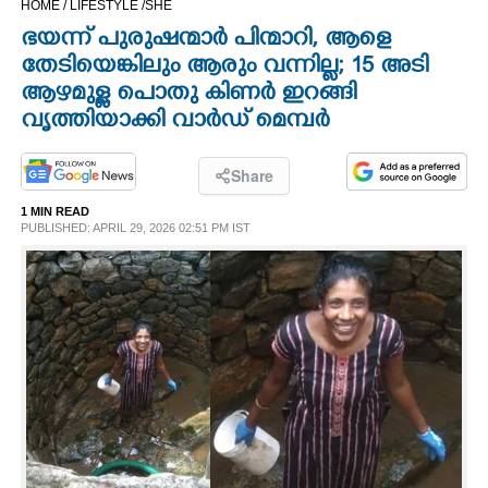
HOME /
LIFESTYLE /
SHE
CINEMA
ഭയന്ന് പുരുഷന്മാർ പിന്മാറി, ആളെ
തേടിയെങ്കിലും ആരും വന്നില്ല; 15 അടി
OPINION
ആഴമുള്ള പൊതു കിണർ ഇറങ്ങി
വൃത്തിയാക്കി വാർഡ് മെമ്പർ
PHOTOS
Share
LIFESTYLE
1 MIN READ
PUBLISHED: APRIL 29, 2026 02:51 PM IST
SPIRITUAL
INFO+
ART
ASTRO