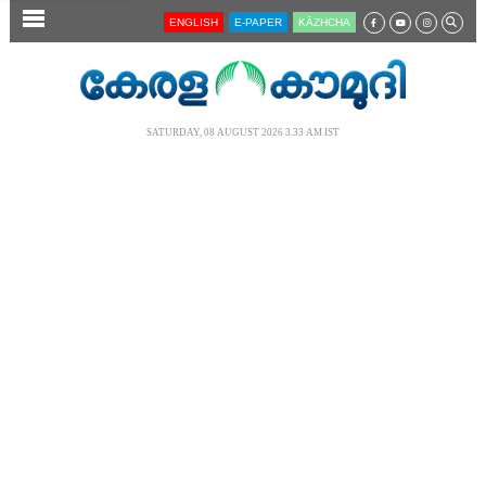
SECTIONS
ENGLISH
E-PAPER
KĀZHCHA
HOME
LATEST
SATURDAY, 08 AUGUST 2026 3.33 AM IST
AUDIO
NOTIFIED NEWS
POLL
KERALA
LOCAL
NEWS 360
CASE DIARY