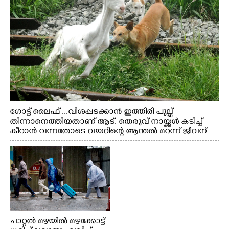
ഗോട്ട് ലൈഫ് ...വിശപ്പടക്കാൻ ഇത്തിരി പുല്ല്
തിന്നാനെത്തിയതാണ് ആട്. തെരുവ് നായ്ക്കൾ കടിച്ച്
കീറാൻ വന്നതോടെ വയറിന്റെ ആന്തൽ മറന്ന് ജീവന്
വേണ്ടിയായി ഓട്ടം. എറണാകുളം വാത്തുരുത്തിയിൽ
നിന്നുള്ള കാഴ്ച
ചാറ്റൽ മഴയിൽ മഴക്കോട്ട്