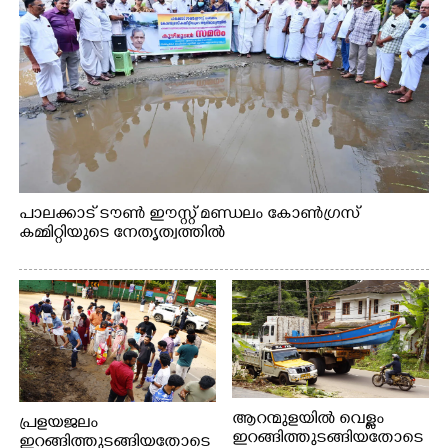
പാലക്കാട് ടൗൺ ഈസ്റ്റ് മണ്ഡലം കോൺഗ്രസ്
കമ്മിറ്റിയുടെ നേതൃത്വത്തിൽ
ആറന്മുളയിൽ വെള്ളം
പ്രളയജലം
ഇറങ്ങിത്തുടങ്ങിയതോടെ
ഇറങ്ങിത്തുടങ്ങിയതോടെ