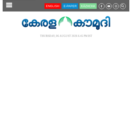
SECTIONS
ENGLISH
E-PAPER
KĀZHCHA
HOME
LATEST
THURSDAY, 06 AUGUST 2026 6.45 PM IST
AUDIO
NOTIFIED NEWS
POLL
KERALA
LOCAL
NEWS 360
CASE DIARY