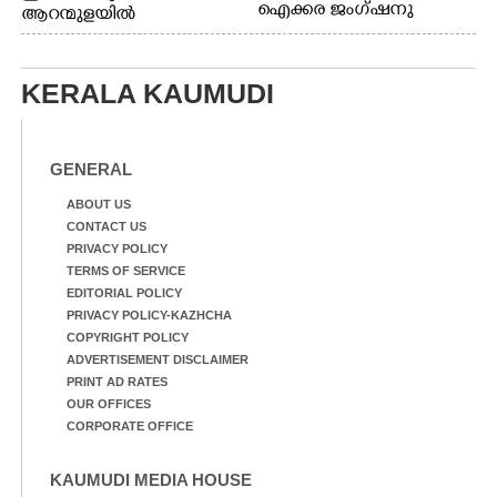
ഐക്കര ജംഗ്ഷനു
ആറന്മുളയിൽ
സമീപത്തുനിന്ന്
ഗ്രാമപഞ്ചായത്ത്
രക്ഷാപ്രവർത്തനത്തിന്
പ്രസിഡന്റ് മാരും
കൊല്ലത്ത് നിന്ന് എത്തിയ
അംഗങ്ങളും
KERALA KAUMUDI
ബോട്ടുകൾ
രാഷ്ട്രീയപ്രവത്തകരും
തിരികെക്കൊണ്ടുപോകു
അടങ്ങുന്ന സംഘം
ന്നു.
റോഡിൽ അടിഞ്ഞ് കൂടിയ
ചെളിയും മണ്ണും മറ്റ്
GENERAL
മാലിന്യങ്ങളും നീക്കം
ചെയ്യുന്നു.
ABOUT US
CONTACT US
PRIVACY POLICY
TERMS OF SERVICE
EDITORIAL POLICY
PRIVACY POLICY-KAZHCHA
COPYRIGHT POLICY
ADVERTISEMENT DISCLAIMER
PRINT AD RATES
OUR OFFICES
CORPORATE OFFICE
KAUMUDI MEDIA HOUSE