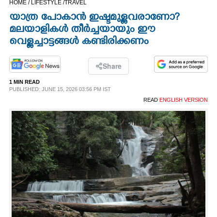
HOME /
LIFESTYLE /
TRAVEL
CINEMA
യാത്ര പോകാൻ ഇഷ്ടമുള്ളവരാണോ?
മലയാളികൾ തീർച്ചയായും ഈ
OPINION
വെള്ളച്ചാട്ടങ്ങൾ കണ്ടിരിക്കണം
PHOTOS
Share
1 MIN READ
PUBLISHED: JUNE 15, 2026 03:56 PM IST
LIFESTYLE
READ
ENGLISH VERSION
SPIRITUAL
INFO+
ART
ASTRO