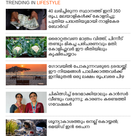
TRENDING IN
LIFESTYLE
40 ലഭിച്ചിരുന്ന സ്ഥാനത്ത് ഇനി 350
രൂപ, മലയാളികൾക്ക് കോളടിച്ചു:
പുതിയ പദ്ധതിയുമായി നാളികേര
ബോർഡ്
ഒരൊറ്റതവണ മാത്രം വിത്ത്, പിന്നീട്
×
Share this link
തണ്ടും മികച്ച പരിചരണവും മതി:
കോളിഫ്ലവർ ഈ രീതിയിലും
കൃഷിചെയ്യാം
ഗോവയിൽ പോകുന്നവരുടെ ശ്രദ്ധയ്ക്ക്:
ഈ നിയമങ്ങൾ പാലിക്കാത്തവർക്ക്
ഇനിമുതൽ ഒരു ലക്ഷം രൂപവരെ പിഴ
Copy Link
ചികിത്സിച്ച് ഭേദമാക്കിയാലും കാൻസർ
വീണ്ടും വരുന്നു; കാരണം കണ്ടെത്തി
ഗവേഷകർ
ശൂന്യാകാശത്തും നെല്ല് കൊയ്യൽ;
മെയ്‌ഡ് ഇൻ ചൈന