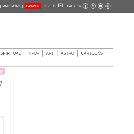
|
MATRIMONY |
E-PAPER
|
LIVE TV
|
CAL 2026
SPIRITUAL
INFO+
ART
ASTRO
CARTOONS
HA