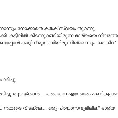
​ന്നൊ​ന്നും​ ​നോ​ക്കാ​തെ​ ​ക​ത​ക് ​സ്വ​യം​ ​തു​റ​ന്നു.
.​ ​ക​ട്ടി​ലി​ൽ​ ​കി​ട​ന്നു​റ​ങ്ങി​യി​രു​ന്ന​ ​ഭാ​ര്യ​യെ​ ​നി​ല​ത്തേ​
​ക​ണ്ട​പ്പോ​ൾ​ ​കാ​റ്റി​ന് ​മു​ട്ടേ​ണ്ടി​യി​രു​ന്നി​ല്ലെ​ന്നും​ ​ക​ത​കി​ന് ​
ോ​ദി​ച്ചു.
​അ​ടി​ച്ചു​ ​തു​ട​യ്ക്കാ​ൻ....​ ​അ​ങ്ങ​നെ​ ​എ​ന്തോ​രം​ ​പ​ണി​ക​ളാ​ണ്
േ,​ ​ന​മ്മു​ടെ​ ​വീ​ട​ല്ലേ....​ ​ഒ​രു​ ​പ്ര​യാ​സ​വു​മി​ല്ല.​"​ ​ഭാ​ര്യ​ ​