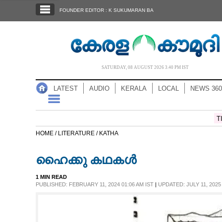
SECTIONS
FOUNDER EDITOR : K SUKUMARAN BA
HOME
LATEST
AUDIO
SATURDAY, 08 AUGUST 2026 3.40 PM IST
NOTIFIED NEWS
LATEST
AUDIO
KERALA
LOCAL
NEWS 360
POLL
KERALA
T
HOME /
LITERATURE /
KATHA
LOCAL
ഹൈക്കു കഥകൾ
NEWS 360
1 MIN READ
PUBLISHED: FEBRUARY 11, 2024 01:06 AM IST
|
UPDATED: JULY 11, 2025 
CASE DIARY