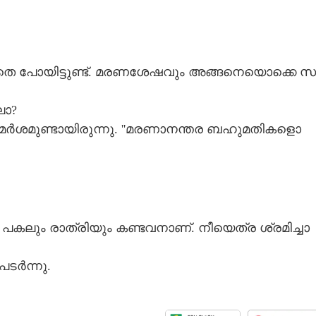
ടാ​തെ​ ​പോ​യി​ട്ടു​ണ്ട്.​ ​മ​ര​ണ​ശേ​ഷ​വും​ ​അ​ങ്ങ​നെ​യൊ​ക്കെ​ ​സ
്ലോ?
ർ​ശ​മു​ണ്ടാ​യി​രു​ന്നു.​ ​'​'​മ​ര​ണാ​ന​ന്ത​ര​ ​ബ​ഹു​മ​തി​ക​ളൊ​
Share this link
ൻ​ ​പ​ക​ലും​ ​രാ​ത്രി​യും​ ​ക​ണ്ട​വ​നാ​ണ്.​ ​നീ​യെ​ത്ര​ ​ശ്ര​മി​ച്ചാ​
പ​ട​ർ​ന്നു.
Copy Link
ൾ