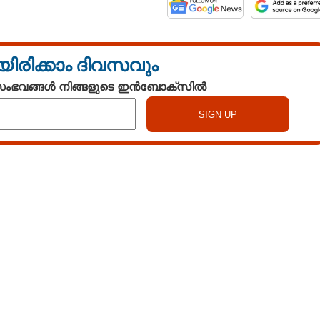
യിരിക്കാം ദിവസവും
 സംഭവങ്ങൾ നിങ്ങളുടെ ഇൻബോക്സിൽ