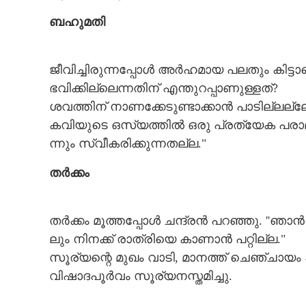
ബ​ഹു​മ​തി
ജീ​വി​ച്ചി​രു​ന്ന​പ്പോ​ൾ​ ​അ​ർ​ഹ​മാ​യ​ ​പ​ല​തും​ ​കി​ട്
ഭ​വി​ക്കി​ല്ലെ​ന്ന​തി​ന് ​എ​ന്തു​റ​പ്പാ​ണു​ള്ള​ത്?
ശ​വ​ത്തി​ന് ​നാ​ണ​ക്കേ​ടു​ണ്ടാ​ക്കാ​ൻ​ ​പാ​ടി​ല്ല​ല
ക​വി​യു​ടെ​ ​ഒ​സ്യ​ത്തി​ൽ​ ​ഒ​രു​ ​പ്ര​ത്യേ​ക​ ​പ​രാ​മ​
ന്നും​ ​സ്വീ​ക​രി​ക്കു​ന്ന​ത​ല്ല."
ത​ർ​ക്കം
ത​ർ​ക്കം​ ​മൂ​ത്ത​പ്പോ​ൾ​ ​ച​ന്ദ്ര​ൻ​ ​പ​റ​ഞ്ഞു.​ ​'​'​ഞാ​
ലും​ ​നി​ന​ക്ക് ​രാ​ത്രി​യെ​ ​കാ​ണാ​ൻ​ ​പ​റ്റി​ല്ല."
സൂ​ര്യ​ന്റെ​ ​മു​ഖം​ ​വാ​ടി,​ ​മാ​ന​ത്ത് ​ചെ​ഞ്ചാ​യം​ ​
വി​ഷാ​ദ​പൂ​ർ​വം​ ​സൂ​ര്യ​ന​സ്ത​മി​ച്ചു.
ഹൈക്കു കഥക