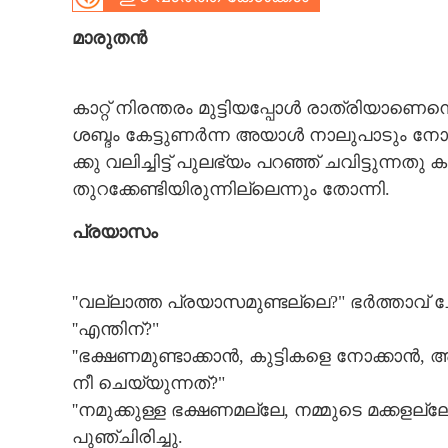
CARTOONS
മാ​രു​തൻ
LITERATURE
കാ​റ്റ് ​നി​ര​ന്ത​രം​ ​മു​ട്ടി​യ​പ്പോ​ൾ​ ​രാ​ത്രി​യാ​ണെ
ശ​ബ്ദം​ ​കേ​ട്ടു​ണ​ർ​ന്ന​ ​അ​യാ​ൾ​ ​നാ​ലു​പാ​ടും​ ​നോ​ക്കി
ZOOM
ക്കു​ ​വ​ലി​ച്ചി​ട്ട് ​പു​ല​ഭ്യം​ ​പ​റ​ഞ്ഞ് ​ച​വി​ട്ടു​ന്ന​തു​ 
തു​റ​ക്കേ​ണ്ടി​യി​രു​ന്നി​ല്ലെ​ന്നും​ ​തോ​ന്നി.
CONTACT US
പ്ര​യാ​സം
'​'​വ​ല്ലാ​ത്ത​ ​പ്ര​യാ​സ​മു​ണ്ട​ല്ലെ​?​"​ ​ഭ​ർ​ത്താ​വ് ​ച
'​'​എ​ന്തി​ന്?"
'​'​ഭ​ക്ഷ​ണ​മു​ണ്ടാ​ക്കാ​ൻ,​ ​കു​ട്ടി​ക​ളെ​ ​നോ​ക്കാ​ൻ,​ 
നീ​ ​ചെ​യ്യു​ന്ന​ത്?"
'​'​ന​മു​ക്കു​ള്ള​ ​ഭ​ക്ഷ​ണ​മ​ല്ലേ,​ ​ന​മ്മു​ടെ​ ​മ​ക്ക​ള​ല്ല
പു​ഞ്ചി​രി​ച്ചു.