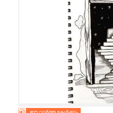
CINEMA
OPINION
PHOTOS
LIFESTYLE
SPIRITUAL
INFO+
ART
ASTRO
ഈ വാർത്ത കേൾക്കാം