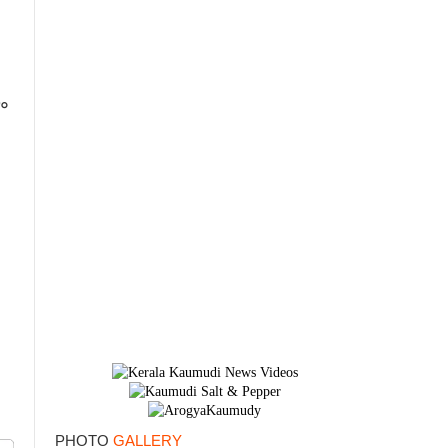
ം​
×
PHOTO
GALLERY