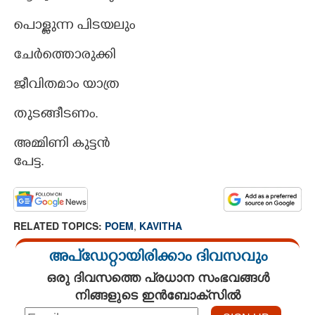
പൊള്ളുന്ന പിടയലും
ചേർത്തൊരുക്കി
ജീവിതമാം യാത്ര
തുടങ്ങീടണം.
അമ്മിണി കുട്ടൻ
പേട്ട.
RELATED TOPICS:
POEM
,
KAVITHA
അപ്ഡേറ്റായിരിക്കാം ദിവസവും
ഒരു ദിവസത്തെ പ്രധാന സംഭവങ്ങൾ
നിങ്ങളുടെ ഇൻബോക്സിൽ