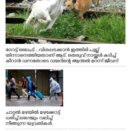
ഗോട്ട് ലൈഫ് ...വിശപ്പടക്കാൻ ഇത്തിരി പുല്ല്
തിന്നാനെത്തിയതാണ് ആട്. തെരുവ് നായ്ക്കൾ കടിച്ച്
കീറാൻ വന്നതോടെ വയറിന്റെ ആന്തൽ മറന്ന് ജീവന്
വേണ്ടിയായി ഓട്ടം. എറണാകുളം വാത്തുരുത്തിയിൽ
നിന്നുള്ള കാഴ്ച
ചാറ്റൽ മഴയിൽ മഴക്കോട്ട്
ധരിച്ച് ലഗേജും വലിച്ച്
നീങ്ങുന്ന യുവതികൾ.
എറണാകുളം മേനകയിൽ