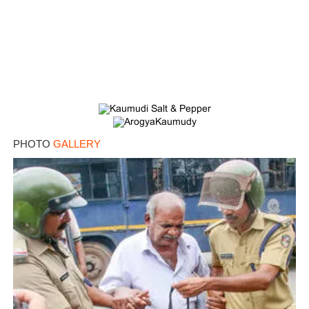
×
Share this link
PHOTO
GALLERY
Copy Link