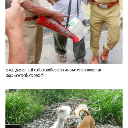
മുഖ്യമന്ത്രി വി.ഡി.സതീശനെ കാണാനെത്തിയ
മോഹനൻ നായർ