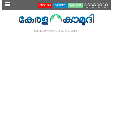
SECTIONS
ENGLISH
E-PAPER
KĀZHCHA
HOME
LATEST
SATURDAY, 08 AUGUST 2026 9.32 AM IST
AUDIO
NOTIFIED NEWS
POLL
KERALA
LOCAL
NEWS 360
CASE DIARY