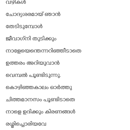
വഴികൾ
CARTOONS
ചോദ്യശരമായ് ഞാൻ
തേടിടുമ്പോൾ
LITERATURE
ജീവാഗ്‌നി തുടിക്കും
ZOOM
നാളേയെന്തെന്നറിഞ്ഞീടാതെ
CONTACT US
ഉത്തരം അറിയുവാൻ
വെമ്പൽ പൂണ്ടിടുന്നു.
കൊഴിഞ്ഞകാലം ഓർത്തു
ചിത്തമാനസം പൂണ്ടിടാതെ
നാളെ ഉദിക്കും കിരണങ്ങൾ
രശ്മിച്ചൊരിയവേ