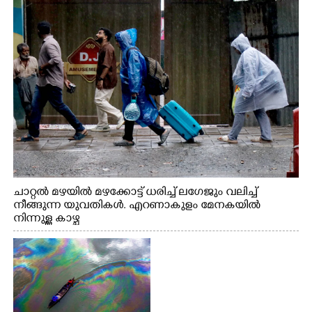
നിന്നുള്ള കാഴ്ച
ചാറ്റൽ മഴയിൽ മഴക്കോട്ട് ധരിച്ച് ലഗേജും വലിച്ച്
നീങ്ങുന്ന യുവതികൾ. എറണാകുളം മേനകയിൽ
നിന്നുള്ള കാഴ്ച