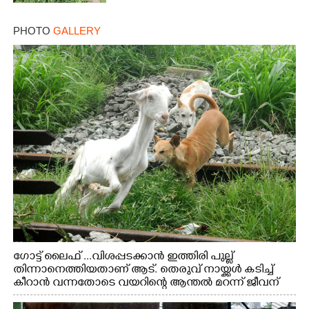
PHOTO
GALLERY
ഗോട്ട് ലൈഫ് ...വിശപ്പടക്കാൻ ഇത്തിരി പുല്ല്
തിന്നാനെത്തിയതാണ് ആട്. തെരുവ് നായ്ക്കൾ കടിച്ച്
കീറാൻ വന്നതോടെ വയറിന്റെ ആന്തൽ മറന്ന് ജീവന്
വേണ്ടിയായി ഓട്ടം. എറണാകുളം വാത്തുരുത്തിയിൽ