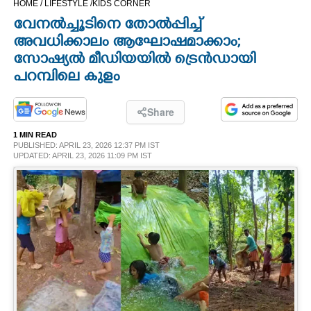
HOME /
LIFESTYLE /
KIDS CORNER
CINEMA
വേനൽച്ചൂടിനെ തോൽപ്പിച്ച്
അവധിക്കാലം ആഘോഷമാക്കാം;
OPINION
സോഷ്യൽ മീഡിയയിൽ ട്രെൻഡായി
പറമ്പിലെ കുളം
PHOTOS
Share
LIFESTYLE
1 MIN READ
PUBLISHED: APRIL 23, 2026 12:37 PM IST
UPDATED: APRIL 23, 2026 11:09 PM IST
SPIRITUAL
INFO+
ART
ASTRO