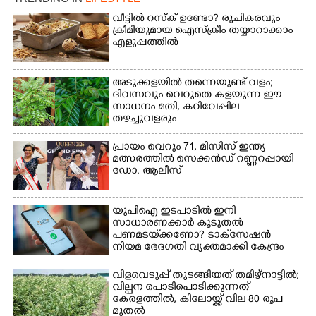
വീട്ടിൽ റസ്ക് ഉണ്ടോ? രുചികരവും
ക്രീമിയുമായ ഐസ്ക്രീം തയ്യാറാക്കാം
എളുപ്പത്തിൽ
അടുക്കളയിൽ തന്നെയുണ്ട് വളം;
ദിവസവും വെറുതെ കളയുന്ന ഈ
സാധനം മതി, കറിവേപ്പില
തഴച്ചുവളരും
പ്രായം വെറും 71, മിസിസ് ഇന്ത്യ
മത്സരത്തിൽ സെക്കൻഡ് റണ്ണറപ്പായി
ഡോ. ആലീസ്
യുപിഐ ഇടപാടിൽ ഇനി
സാധാരണക്കാർ കൂടുതൽ
പണമടയ്‌ക്കണോ?​ ടാക്‌സേഷൻ
നിയമ ഭേദഗതി വ്യക്തമാക്കി കേന്ദ്രം
വിളവെടുപ്പ് തുടങ്ങിയത് തമിഴ്നാട്ടിൽ;
വില്പന പൊടിപൊടിക്കുന്നത്
കേരളത്തിൽ, കിലോയ്ക്ക് വില 80 രൂപ
മുതൽ