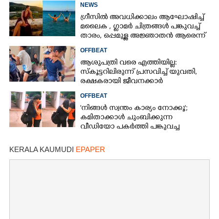
ശ്രമിച്ചതെന്ന് ന്യായീകരണം
NEWS
ഗ്രീസിൽ അവധിക്കാലം ആഘോഷിച്ച്
മലൈക ,​ ഗ്ലാമർ ചിത്രങ്ങൾ പങ്കുവച്ച്
താരം,​ ഒപ്പമുള്ള അജ്ഞാതൻ ആരെന്ന്
ആരാധകർ
OFFBEAT
ആശുപത്രി വരെ എത്തിയില്ല:
സ്കൂട്ടറിലിരുന്ന് പ്രസവിച്ച് യുവതി,
രക്ഷകരായി ജീവനക്കാർ
OFFBEAT
'നിങ്ങൾ സ്വന്തം കാര്യം നോക്കൂ';
കമിതാക്കാൾ ചുംബിക്കുന്ന
വീഡിയോ പകർത്തി പങ്കുവച്ച
യുവതിക്കെതിരെ രൂക്ഷവിമർശനം
KERALA KAUMUDI
EPAPER