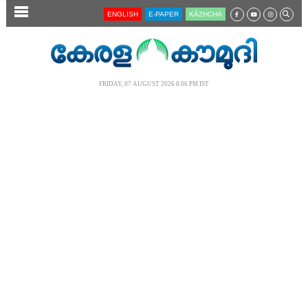
SECTIONS
ENGLISH
E-PAPER
KĀZHCHA
HOME
LATEST
FRIDAY, 07 AUGUST 2026 8.06 PM IST
AUDIO
NOTIFIED NEWS
POLL
KERALA
LOCAL
NEWS 360
CASE DIARY