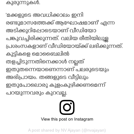
കുരുന്നുകൾ.
'മക്കളുടെ അവധിക്കാലം ഇനി
രണ്ടുമാസത്തേക്ക് ആഘോഷമാണ്' എന്ന
അടിക്കുറിപ്പോടെയാണ് വീഡിയോ
പങ്കുവച്ചിരിക്കുന്നത്. വലിയ രീതിയിലുള്ള
പ്രശംസകളാണ് വീഡിയോയ്‌ക്ക്‌ ലഭിക്കുന്നത്.
കുട്ടികളെ മൊബൈലിൽ
തളച്ചിടുന്നതിനെക്കാൾ നല്ലത്
ഇതുതന്നെയാണെന്നാണ് പലരുടെയും
അഭിപ്രായം. തങ്ങളുടെ വീട്ടിലും
ഇതുപോലൊരു കുളംകുഴിക്കണമെന്ന്
പറയുന്നവരും കുറവല്ല.
View this post on Instagram
A post shared by NV Ajayan (@nvajayan)