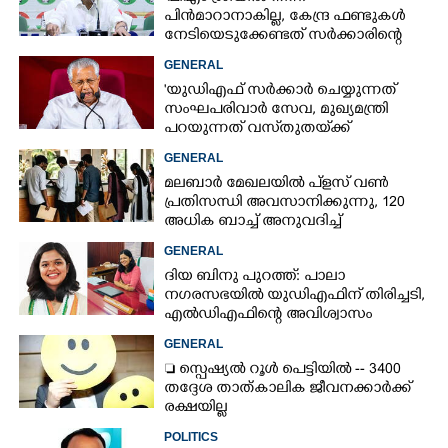
പിൻമാറാനാകില്ല, കേന്ദ്ര ഫണ്ടുകൾ
നേടിയെടുക്കേണ്ടത് സർക്കാരിന്റെ
ഉത്തരവാദിത്തം'; അടൂർ പ്രകാശ്
GENERAL
'യുഡിഎഫ് സർക്കാ‌ർ ചെയ്യുന്നത്
സംഘപരിവാർ സേവ, മുഖ്യമന്ത്രി
പറയുന്നത് വസ്‌തുതയ്‌ക്ക്
നിരക്കാത്ത കാര്യങ്ങൾ'
GENERAL
മലബാർ മേഖലയിൽ പ്‌ളസ് വൺ
പ്രതിസന്ധി അവസാനിക്കുന്നു, 120
അധിക ബാച്ച് അനുവദിച്ച്
ഉത്തരവിറങ്ങി
GENERAL
ദിയ ബിനു പുറത്ത്: പാലാ
നഗരസഭയിൽ യുഡിഎഫിന് തിരിച്ചടി,
എൽഡിഎഫിന്റെ അവിശ്വാസം
പാസായി
GENERAL
 സ്പെഷ്യൽ റൂൾ പെട്ടിയിൽ -- 3400
തദ്ദേശ താത്കാലിക ജീവനക്കാർക്ക്
രക്ഷയില്ല
POLITICS