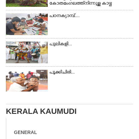
കോതമംഗലത്ത് നിന്നുള്ള കാഴ്ച
പഠനക്യാമ്പ്....
പുലികളി...
പൂക്കിചിരി...
KERALA KAUMUDI
GENERAL