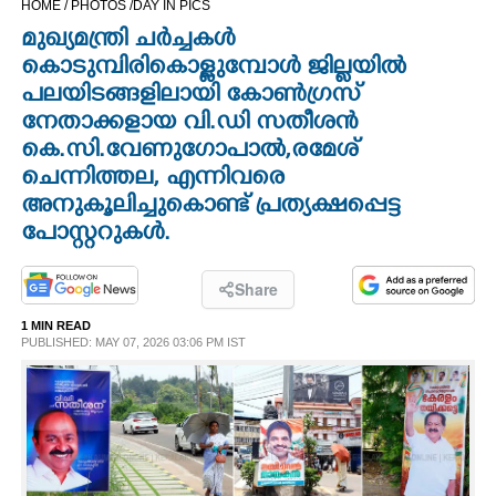
HOME /
PHOTOS /
DAY IN PICS
CINEMA
മുഖ്യമന്ത്രി ചർച്ചകൾ
കൊടുമ്പിരികൊള്ളുമ്പോൾ ജില്ലയിൽ
OPINION
പലയിടങ്ങളിലായി കോൺഗ്രസ്
നേതാക്കളായ വി.ഡി സതീശൻ
കെ.സി.വേണുഗോപാൽ,രമേശ്
PHOTOS
ചെന്നിത്തല, എന്നിവരെ
അനുകൂലിച്ചുകൊണ്ട് പ്രത്യക്ഷപ്പെട്ട
LIFESTYLE
പോസ്റ്ററുകൾ.
SPIRITUAL
Share
1 MIN READ
INFO+
PUBLISHED: MAY 07, 2026 03:06 PM IST
ART
ASTRO