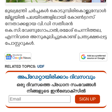
CARTOONS
മുഖ്യമന്ത്രി ചർച്ചകൾ കൊടുമ്പിരികൊള്ളുമ്പോൾ
ജില്ലയിൽ പലയിടങ്ങളിലായി കോൺഗ്രസ്
LITERATURE
നേതാക്കളായ വി.ഡി സതീശൻ
കെ.സി.വേണുഗോപാൽ,രമേശ് ചെന്നിത്തല,
എന്നിവരെ അനുകൂലിച്ചുകൊണ്ട് പ്രത്യക്ഷപ്പെട്ട
ZOOM
പോസ്റ്ററുകൾ.
CONTACT US
RELATED TOPICS:
UDF
അപ്ഡേറ്റായിരിക്കാം ദിവസവും
ഒരു ദിവസത്തെ പ്രധാന സംഭവങ്ങൾ
നിങ്ങളുടെ ഇൻബോക്സിൽ