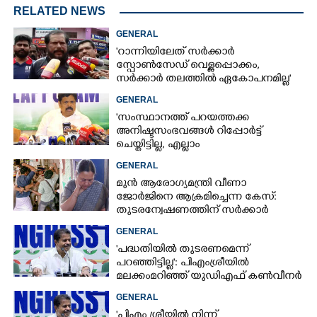
RELATED NEWS
GENERAL
'റാന്നിയിലേത് സർക്കാർ
സ്പോൺസേഡ് വെള്ളപ്പൊക്കം,
സർക്കാർ തലത്തിൽ ഏകോപനമില്ല'
GENERAL
'സംസ്ഥാനത്ത് പറയത്തക്ക
അനിഷ്ടസംഭവങ്ങള്‍ റിപ്പോര്‍ട്ട്
ചെയ്തിട്ടില്ല, എല്ലാം
നിയന്ത്രണവിധേയം': റവന്യുമന്ത്രി
GENERAL
എപി അനിൽകുമാർ
മുൻ ആരോഗ്യമന്ത്രി വീണാ
ജോർജിനെ ആക്രമിച്ചെന്ന കേസ്:
തുടരന്വേഷണത്തിന് സർക്കാർ
തീരുമാനം
GENERAL
'പദ്ധതിയിൽ തുടരണമെന്ന്
പറഞ്ഞിട്ടില്ല': പിഎംശ്രീയിൽ
മലക്കംമറിഞ്ഞ് യുഡിഎഫ് കൺവീനർ
GENERAL
'പിഎം ശ്രീയിൽ നിന്ന്