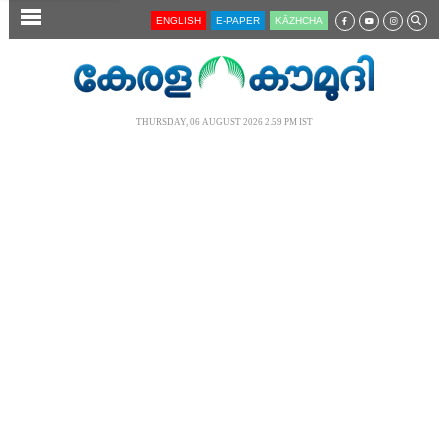
SECTIONS
ENGLISH
E-PAPER
KĀZHCHA
HOME
LATEST
THURSDAY, 06 AUGUST 2026 2.59 PM IST
AUDIO
NOTIFIED NEWS
POLL
KERALA
LOCAL
NEWS 360
CASE DIARY