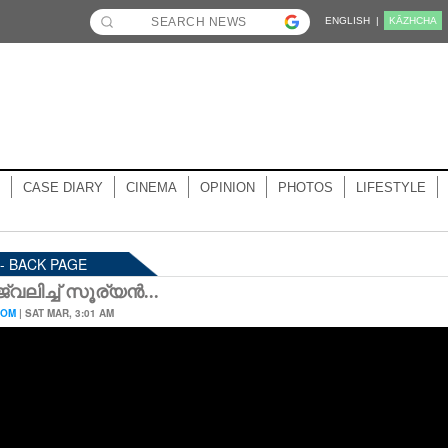
ENGLISH |
KĀZHCHA
CASE DIARY
CINEMA
OPINION
PHOTOS
LIFESTYLE
 - BACK PAGE
്വലിച്ച് സൂര്യൻ...
OOM
| SAT MAR, 3:01 AM