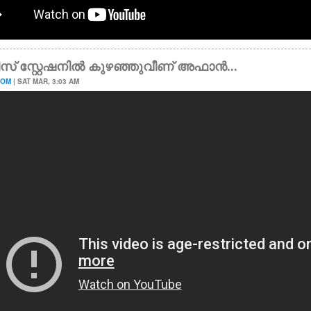
് സ്റ്റേഷനിൽ കുഴഞ്ഞുവീണ് അഫാൻ...
OOM
| SAT MAR, 3:03 AM