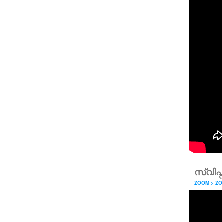
സ്വിഫ
ZOOM > Z