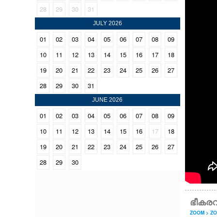
28
29
30
31
CINEMA
JULY 2026
OPINION
01
02
03
04
05
06
07
08
09
10
11
12
13
14
15
16
17
18
PHOTOS
19
20
21
22
23
24
25
26
27
28
29
30
31
LIFESTYLE
JUNE 2026
01
02
03
04
05
06
07
08
09
SPIRITUAL
10
11
12
13
14
15
16
17
18
19
20
21
22
23
24
25
26
27
INFO+
28
29
30
ART
ഭീകരവ
ASTRO
ZOOM > Z