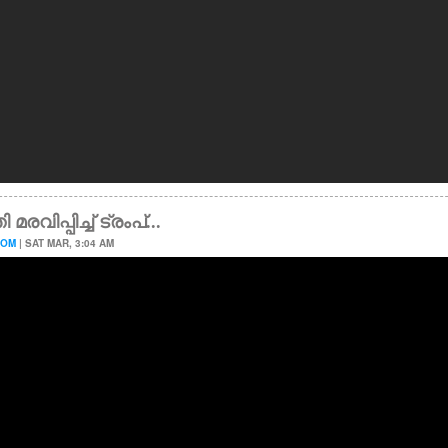
മരവിപ്പിച്ച് ട്രംപ്...
OOM
| SAT MAR, 3:04 AM