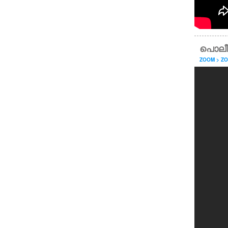
പൊലീസ
ZOOM > Z