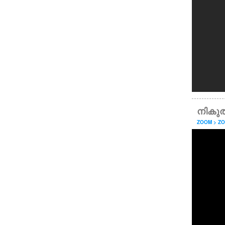
നികുതി 
ZOOM > Z