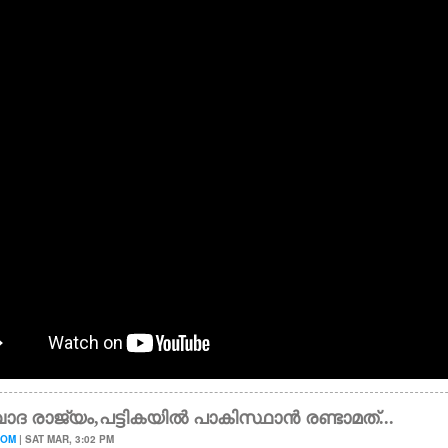
ാദ രാജ്യം,പട്ടികയിൽ പാകിസ്ഥാൻ രണ്ടാമത്...
OOM
| SAT MAR, 3:02 PM