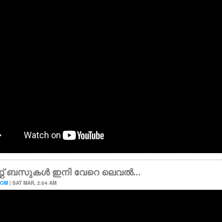
്റ്റ് ബസുകൾ ഇനി വേറെ ലെവൽ...
OOM
| SAT MAR, 2:04 AM