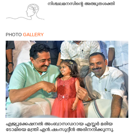
നിശ്ചലമനസിന്റെ അത്ഭുതശക്തി
PHOTO
GALLERY
എജ്യുക്കേഷനൽ അംബാസഡറായ എസ്തർ മരിയ
ടോമിയെ മന്ത്രി എൻ.ഷംസുദ്ദീൻ അഭിനന്ദിക്കുന്നു.