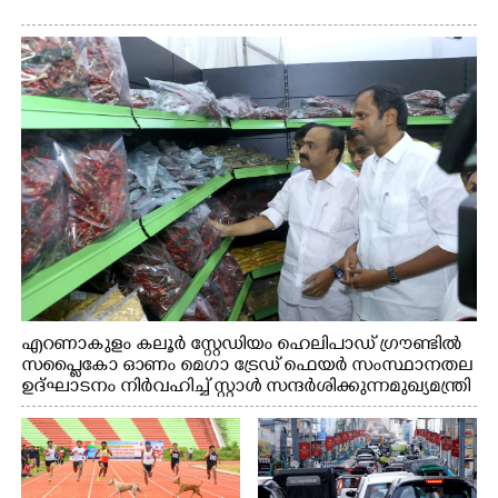
എറണാകുളം കലൂർ സ്റ്റേഡിയം ഹെലിപാഡ് ഗ്രൗണ്ടിൽ
സപ്ളൈകോ ഓണം മെഗാ ട്രേഡ് ഫെയർ സംസ്ഥാനതല
ഉദ്ഘാടനം നിർവഹിച്ച് സ്റ്റാൾ സന്ദർശിക്കുന്ന മുഖ്യമന്ത്രി
വി.ഡി. സതീശൻ. മന്ത്രി അനൂപ് ജേക്കബ് സമീപം