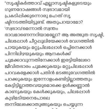
''സൃഷ്ടികർത്താവ് എല്ലാസൃഷ്ടികളുടെയും
CARTOONS
ഗുണദോഷങ്ങൾ സ്വഭാവമായി
പ്രകടിപ്പിക്കുന്നൊരു മഹത് സൃ
ഷ്ടിനടത്തിയിട്ടുണ്ട്. അതുപറയാമോ?
LITERATURE
'സ്വഭാവ'മെന്നാൽ സ്വന്തം
ഭാവമാണെന്നറിയാമല്ലോ? ആ അത്ഭുത സൃഷ്ടി,
ZOOM
ചിലപ്പോൾ ചീറ്റപ്പുലിയേക്കാൾ വേഗത്തിൽ
പായുകയും മറ്റുചിലപ്പോൾ ഒച്ചിനെക്കാൾ
CONTACT US
പിന്നിലിഴയുകയും ആനകൾക്ക്
ചുമക്കാവുന്നതിനേക്കാൾ ഇരട്ടിയിലേറെ
ജീവിതഭാരം ചുമക്കുകയും മറ്റുചിലപ്പോൾ
പറവകളേക്കാൾ പതിൻ മടങ്ങുവേഗത്തിൽ
പറക്കുകയും ഇന്നോളംകണ്ടിട്ടില്ലാത്തതും
കേട്ടിട്ടില്ലാത്തവയുമൊക്കെ ഉൾക്കണ്ണാൽ
കാണുകയും കേൾക്കുകയും, ചിലപ്പോൾ
കുഴിമടിയനെപോലെ
തന്നിലേക്കൊതുങ്ങുകയും ചെയ്യുന്ന