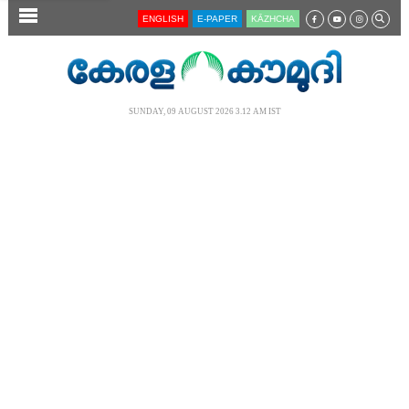
SECTIONS
ENGLISH
E-PAPER
KĀZHCHA
HOME
LATEST
SUNDAY, 09 AUGUST 2026 3.12 AM IST
AUDIO
NOTIFIED NEWS
POLL
KERALA
LOCAL
NEWS 360
CASE DIARY