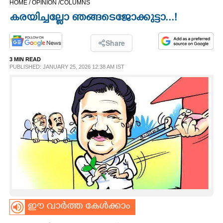
HOME /
OPINION /
COLUMNS
CINEMA
കരയിച്ചല്ലോ ഞങ്ങടെ ജോക്കുട്ടാ...!
OPINION
Share
3 MIN READ
PHOTOS
PUBLISHED: JANUARY 25, 2026 12:38 AM IST
LIFESTYLE
SPIRITUAL
INFO+
ART
ഈ വാർത്ത കേൾക്കാം
ASTRO