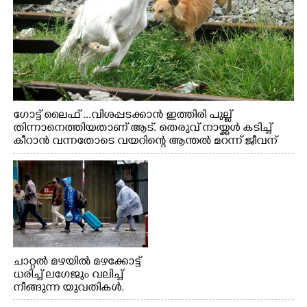
ഗോട്ട് ലൈഫ് ...വിശപ്പടക്കാൻ ഇത്തിരി പുല്ല്
തിന്നാനെത്തിയതാണ് ആട്. തെരുവ് നായ്ക്കൾ കടിച്ച്
കീറാൻ വന്നതോടെ വയറിന്റെ ആന്തൽ മറന്ന് ജീവന്
വേണ്ടിയായി ഓട്ടം. എറണാകുളം വാത്തുരുത്തിയിൽ
നിന്നുള്ള കാഴ്ച
ചാറ്റൽ മഴയിൽ മഴക്കോട്ട്
ധരിച്ച് ലഗേജും വലിച്ച്
നീങ്ങുന്ന യുവതികൾ.
എറണാകുളം മേനകയിൽ