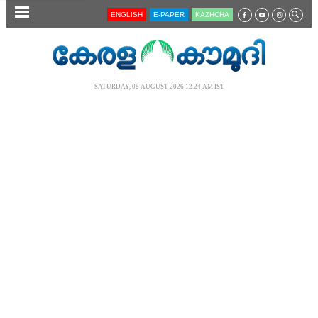
SECTIONS
ENGLISH
E-PAPER
KĀZHCHA
HOME
LATEST
SATURDAY, 08 AUGUST 2026 12.24 AM IST
AUDIO
NOTIFIED NEWS
POLL
KERALA
LOCAL
NEWS 360
CASE DIARY