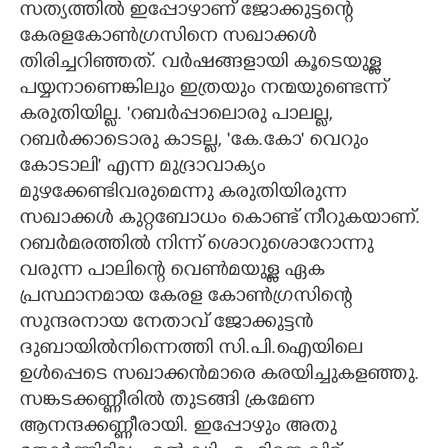
സത്യത്തിൽ ഇപ്പോഴാണ് ജോക്കുട്ടന്റെ
കേരളകോൺഗ്രസിനെ സഖാക്കൾ
CARTOONS
തിരിച്ചറിഞ്ഞത്. വർഷങ്ങളായി കൂടെയുള്ള
പയ്യനാണെങ്കിലും ഇത്രയും നന്മയുണ്ടെന്ന്
LITERATURE
കരുതിയില്ല. 'റബർപ്പാലൊരു പാലല്ല,
റബർക്കാടൊരു കാടല്ല, 'കേ.കോ" വെറും
ZOOM
കോടാലി" എന്ന മുദ്രാവാക്യം
മുഴക്കേണ്ടിവരുമെന്നു കരുതിയിരുന്ന
CONTACT US
സഖാക്കൾ കുറ്റബോധം കൊണ്ട് നീറുകയാണ്.
റബർമരത്തിൽ നിന്ന് ശൊറുശൊറോന്നു
വരുന്ന പാലിന്റെ വെൺമയുള്ള ഏക
പ്രസ്ഥാനമായ കേരള കോൺഗ്രസിന്റെ
സുന്ദരനായ നേതാവ് ജോക്കുട്ടൻ
ദുബായിൽനിന്നെത്തി സി.പി.ഐയിലെ
ഉൾപ്പെടെ സഖാക്കൻമാരെ കരയിച്ചുകളഞ്ഞു.
സങ്കടക്കണ്ണീരിൽ തുടങ്ങി ക്രമേണ
ആനന്ദക്കണ്ണീരായി. ഇപ്പോഴും അതു