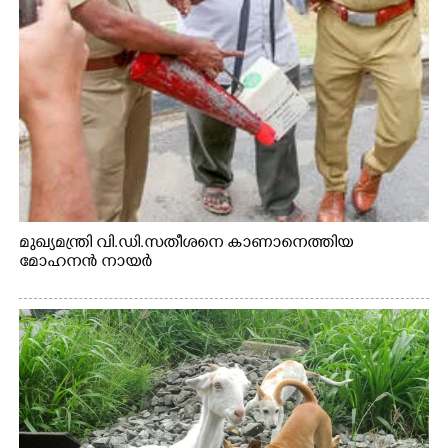
മുഖ്യമന്ത്രി വി.ഡി.സതീശനെ കാണാനെത്തിയ
മോഹനൻ നായർ