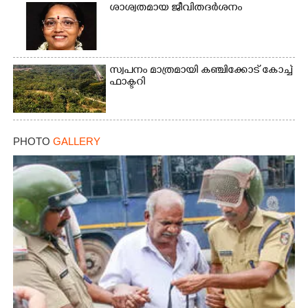
ശാശ്വതമായ ജീവിതദർശനം
സ്വപനം മാത്രമായി കഞ്ചിക്കോട് കോച്ച്
ഫാക്ടറി
PHOTO
GALLERY