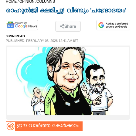
HOME /
OPINION /
COLUMNS
CINEMA
രാഹുൽജി ക്ഷമിച്ചു! വീണ്ടും 'ചന്ദ്രോദയം"
OPINION
Share
3 MIN READ
PHOTOS
PUBLISHED: FEBRUARY 03, 2026 12:41 AM IST
LIFESTYLE
SPIRITUAL
INFO+
ART
ഈ വാർത്ത കേൾക്കാം
ASTRO