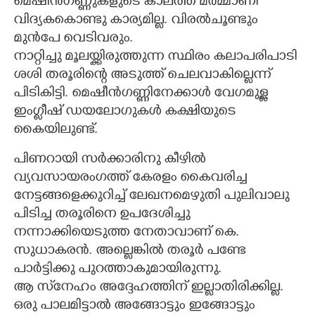
മെഷീൻഗണ്ണുകളുടെ കാലത്ത് മർമ്മാണി
വിദ്യകകൊണ്ടു കാര്യമില്ല. വിരൽചൂണ്ടും
മുൻപേ വെടിവരും.
നാറ്റിച്ചു മൂലയ്ക്കിരുത്തുന്ന സ്ഥിരം കലാപരിപാടി
ശശി തരൂരിന്റെ അടുത്ത് ചെലവാകില്ലെന്ന്
പിടികിട്ടി. മെഷീൻഗണ്ണിനേക്കാൾ വേഗമുള്ള
ഇംഗ്ലീഷ് ഡയലോഗുകൾ കക്ഷിയുടെ
കൈയിലുണ്ട്.
പിണറായി സർക്കാരിനു കീഴിൽ
വ്യവസായരംഗത്ത് കേരളം കൈവരിച്ച
നേട്ടങ്ങളെക്കുറിച്ച് ലേഖനമെഴുതി പുലിവാലു
പിടിച്ച തരൂരിനെ ഉപദേശിച്ചു
നന്നാക്കിയെടുത്ത നേതാവാണ് കെ.
സുധാകരൻ. അല്ലെങ്കിൽ തരൂർ പണ്ടേ
പാർട്ടിക്കു പുറത്താകുമായിരുന്നു.
ആ സ്‌നേഹം അദ്ദേഹത്തിന് ഇല്ലാതിരിക്കില്ല.
ഒരു പാലമിട്ടാൽ അങ്ങോട്ടും ഇങ്ങോട്ടും