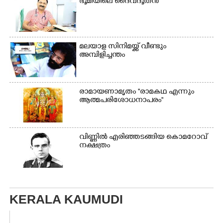
ഭൂ​മി​യി​ലെ​ ​ദൈ​വദൂതൻ
കുട്ടികൾ
മലയാള സിനിമയ്ക്ക് വീണ്ടും
അമ്പിളിച്ചന്തം
രാമായണാമൃതം ''രാമകഥ എന്നും
ആത്മപരിശോധനാപരം''
വി​ണ്ണി​ൽ​ ​എ​രി​ഞ്ഞ​ട​ങ്ങിയ കൊ​മ​റോ​വ് ​
ന​ക്ഷ​ത്രം
KERALA KAUMUDI