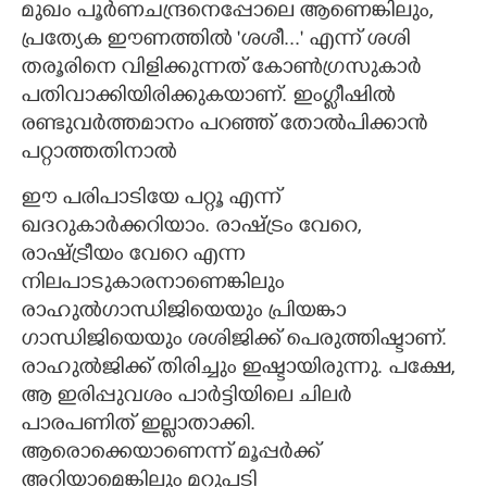
മുഖം പൂർണചന്ദ്രനെപ്പോലെ ആണെങ്കിലും,
പ്രത്യേക ഈണത്തിൽ 'ശശീ..." എന്ന് ശശി
CARTOONS
തരൂരിനെ വിളിക്കുന്നത് കോൺഗ്രസുകാർ
പതിവാക്കിയിരിക്കുകയാണ്. ഇംഗ്ലീഷിൽ
LITERATURE
രണ്ടുവർത്തമാനം പറഞ്ഞ് തോൽപിക്കാൻ
പറ്റാത്തതിനാൽ
ZOOM
ഈ പരിപാടിയേ പറ്റൂ എന്ന്
ഖദറുകാർക്കറിയാം. രാഷ്ട്രം വേറെ,
CONTACT US
രാഷ്ട്രീയം വേറെ എന്ന
നിലപാടുകാരനാണെങ്കിലും
രാഹുൽഗാന്ധിജിയെയും പ്രിയങ്കാ
ഗാന്ധിജിയെയും ശശിജിക്ക് പെരുത്തിഷ്ടാണ്.
രാഹുൽജിക്ക് തിരിച്ചും ഇഷ്ടായിരുന്നു. പക്ഷേ,
ആ ഇരിപ്പുവശം പാർട്ടിയിലെ ചിലർ
പാരപണിത് ഇല്ലാതാക്കി.
ആരൊക്കെയാണെന്ന് മൂപ്പർക്ക്
അറിയാമെങ്കിലും മറുപടി