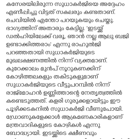
കസേരയിലിരുന്ന സുധാകർജിയെ അദ്ദേഹം
എണീപ്പിച്ചു വിട്ടത് സകലരും കണ്ടതാണ്.
ചെവിയിൽ എന്തോ പറയുകയും ചെയ്തു.
ഭാഗ്യത്തിന് അതാരും കേട്ടില്ല. 'ഇടയ്ക്ക്
ഡൽഹിയിലേക്ക് വരൂ, ഞാൻ നല്ല ആലു ബജി
ഉണ്ടാക്കിത്തരാം" എന്നു രാഹുൽജി
പറഞ്ഞതായി സുധാകർജിയുടെ
മുഖലക്ഷണത്തിൽ നിന്ന് വ്യക്തമാണ്.
കുറേക്കാലം മുൻപ് നൂറുകണക്കിന്
കോഴിത്തലകളും തകിടുകളുമാണ്
സുധാകർജിയുടെ വീട്ടുപറമ്പിൽ നിന്ന്
രാജ്‌മോഹൻ ഉണ്ണിത്താന്റെ നേതൃത്വത്തിൽ
കണ്ടെടുത്തത്. കളരി ഗുരുക്കളായിട്ടും ഈ
പൂഴിക്കടകനിൽ സുധാകർജി വീണുപോയി.
ഡ്രോണുകളേക്കാൾ ആക്രമണകാരികളാണ്
മന്ത്രവാദികളുടെ കോഴികൾ എന്നു
ബോദ്ധ്യായി. ഇടയ്ക്കിടെ ക്ഷീണവും