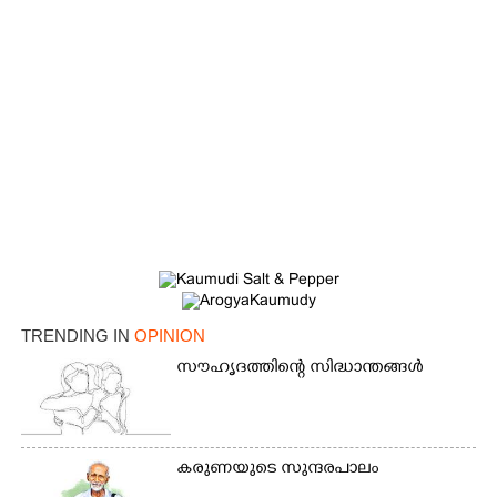
TRENDING IN
OPINION
സൗഹൃദത്തിന്റെ സിദ്ധാന്തങ്ങൾ
കരുണയുടെ സുന്ദരപാലം