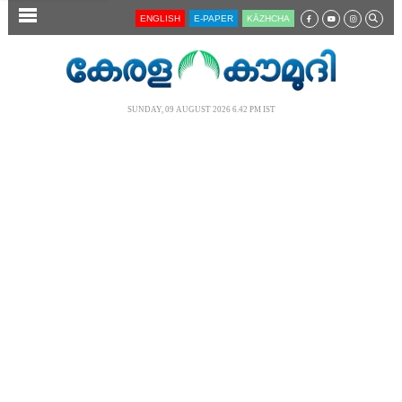
SECTIONS
ENGLISH
E-PAPER
KĀZHCHA
HOME
LATEST
SUNDAY, 09 AUGUST 2026 6.42 PM IST
AUDIO
NOTIFIED NEWS
POLL
KERALA
LOCAL
NEWS 360
CASE DIARY