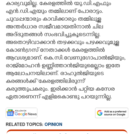
കാര്യവുമില്ല. കേരളത്തിൽ യു.ഡി.എഫും
എൻ.ഡി.എയും തമ്മിലാണ് പോരാട്ടം.
ചുവപ്പന്മാരും കാവിക്കാരും തമ്മിലുള്ള
അന്തർധാര സജീവമായതിനാൽ ചില
അദ്ഭുതങ്ങൾ സംഭവിച്ചുകൂടെന്നില്ല.
അതൊഴിവാക്കാൻ തഴക്കവും പഴക്കവുമുള്ള
കോൺഗ്രസ് നേതാക്കൾ കേരളത്തിൽ
ആവശ്യമാണ്. കെ.സി.വേണുഗോപാൽജിയും,
രാജ്‌മോഹൻ ഉണ്ണിത്താൻജിയുമെല്ലാം ഇതേ
ആലോചനയിലാണ്. രാഹുൽജിയുടെ
കരങ്ങൾക്ക് 'കേരളത്തിലിരുന്ന്'
×
കരുത്തുപകരും. ഇരിക്കാൻ പറ്റിയ കസേര
Share this link
ഏതാണെന്ന് എളിമകൊണ്ടു പറയുന്നില്ല.
RELATED TOPICS:
OPINION
Copy Link