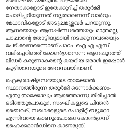
ഭരണഘടനയിലുണ്ട്. പഴയകാല
നേതാക്കളോട് ഇതേക്കുറിച്ച് തരൂർജി
ചോദിച്ചറിയുന്നത് നല്ലതാണെന്ന് വാർറൂം
മേധാവികളോട് അടുപ്പമുള്ളവർ പറയുന്നു.
ആനയെയും ആനപ്പിണ്ഡത്തെയും മാത്രമല്ല,
പാപ്പാന്റെ തോട്ടിയുമായി നടക്കുന്നവരെയും
പേടിക്കണമെന്നാണ് പാഠം. ഐ.എ.എസ്
വലിച്ചെറിഞ്ഞ് കോൺഗ്രസെന്ന ആനപ്പുറത്ത്
ലീഡർ കരുണാകരന്റെ കയറിയ ഒരാൾ ഇപ്പോൾ
കുഴിയാനയുടെ അവസ്ഥയിലാണ്.
ഐക്യരാഷ്ട്രസഭയുടെ താക്കോൽ
സ്ഥാനത്തിരുന്ന തരൂർജി ഒന്നോർക്കണം-
ഏതു താക്കോലും ആഞ്ഞൊന്നു തിരിച്ചാൽ
ഒടിഞ്ഞുപോകും!. സംഘികളുടെ ചിന്തൻ
ബൈഠക്, സഖാക്കളുടെ പോളിറ്റ് ബ്യൂറോ
എന്നിവയെ കാണുംപോലെ കോൺഗ്രസ്
ഹൈക്കമാൻഡിനെ കാണരുത്.