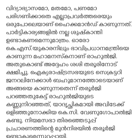
വിദ്യാഭ്യാസമോ, മതമോ, പണമോ
പരിഗണിക്കാതെ എല്ലാപ്രവർത്തരെയും
ഒരുപോലെയാണ് ഹൈക്കമാൻഡ് കാണുന്നത്.
പാർട്ടികാര്യങ്ങളിൽ നല്ല ശുഷ്‌കാന്തി
ഉണ്ടാകണമെന്നുമാത്രം. ഓരോ
കെ.എസ്.യുകാരനിലും ഭാവിപ്രധാനമന്ത്രിയെ
കാണുന്ന മഹാമനസ്‌കനാണ് രാഹുൽജി.
അതുകൊണ്ട് അദ്ദേഹം ശശി തരൂരിനോട്
ക്ഷമിച്ചു. ഐക്യരാഷ്ട്രസഭയുടെ സെക്രട്ടറി
ജനറലിനേക്കാൾ ബഹുമാനത്തോടെയാണ്
അങ്ങയെ കാണുന്നതെന്ന് തരൂർജി
പറഞ്ഞതുകേട്ട് രാഹുൽജിയുടെ
കണ്ണുനിറഞ്ഞത്, യാദൃച്ഛികമായി അവിടേക്ക്
ഒളിഞ്ഞുനോക്കിയ കെ.സി. വേണുഗോപാൽജി
കണ്ടു. നിയമസഭാ തിരഞ്ഞെടുപ്പ്
പ്രചാരണത്തിന്റെ മുൻനിരയിൽ തരൂർജി
ഉണ്ടാകുമെന്നുറപ്പായി.