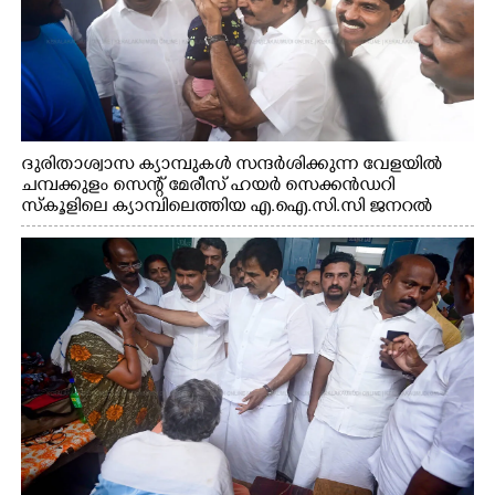
ദുരിതാശ്വാസ ക്യാമ്പുകൾ സന്ദർശിക്കുന്ന വേളയിൽ
ചമ്പക്കുളം സെന്റ് മേരീസ് ഹയർ സെക്കൻഡറി
സ്കൂളിലെ ക്യാമ്പിലെത്തിയ എ.ഐ.സി.സി ജനറൽ
സെക്രട്ടറി കെ.സി വേണുഗോപാൽ എം.പി കുരുന്നിനെ
എടുത്ത് ലാളിച്ചപ്പോൾ. സഹകരണ-എക്സൈസ്
വകുപ്പ് മന്ത്രി എം. ലിജു, കൃഷിവകുപ്പ് മന്ത്രി ടി. സിദ്ദിഖ്,
റെജി ചെറിയാൻ എം. എൽ. എ എന്നിവർ സമീപം