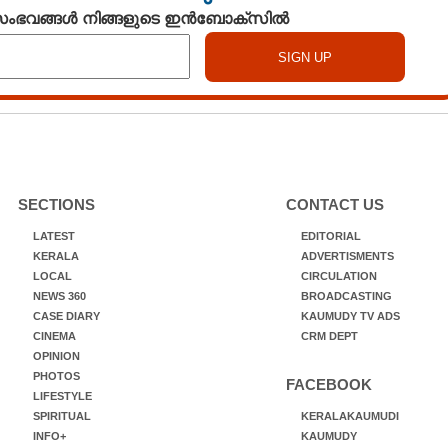
 സംഭവങ്ങൾ നിങ്ങളുടെ ഇൻബോക്സിൽ
SECTIONS
CONTACT US
LATEST
EDITORIAL
KERALA
ADVERTISMENTS
LOCAL
CIRCULATION
NEWS 360
BROADCASTING
CASE DIARY
KAUMUDY TV ADS
CINEMA
CRM DEPT
OPINION
PHOTOS
FACEBOOK
LIFESTYLE
SPIRITUAL
KERALAKAUMUDI
INFO+
KAUMUDY