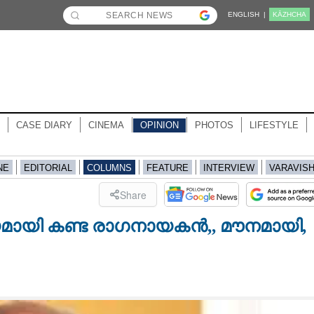
ENGLISH |
KĀZHCHA
CASE DIARY
CINEMA
OPINION
PHOTOS
LIFESTYLE
NE
EDITORIAL
COLUMNS
FEATURE
INTERVIEW
VARAVIS
Share
യമായി കണ്ട രാഗനായകൻ,, മൗനമായി,