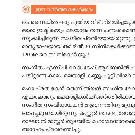
ഈ വാർത്ത കേൾക്കാം
CARTOONS
ചെന്നൈയിൽ ഒരു പുതിയ വീട് നിർമ്മിച്ചപ്പോ
LITERATURE
ഒരോ ഇഷ്ടികയും മലയാളം തന്ന പണംകൊണ്ട്
സൂക്ഷിച്ചിരുന്ന സംഗീത പ്രതിഭയായിരുന്നു,
ZOOM
മാതൃഭാഷയായ തമിഴിൽ 30 സിനിമകൾക്കാണ്
120-ലേറെ സിനിമകൾക്കും!
CONTACT US
സംഗീതം എസ്.പി.വെങ്കിടേഷ് ആണെങ്കിൽ പാട്
പതിറ്റാണ്ട് കാലം മലയാളി കണ്ണുംപൂട്ടി വിശ്വസി
മഹാ പ്രതിഭകൾ തെന്നിന്ത്യൻ സംഗീത ലോകത്
എക്കാലത്തും മലയാളികൾക്ക് ഓർത്തിരിക്കാ
സംഗീത സംവിധായകൻ ആവുന്നതിനു മുമ്പു 
അടുപ്പമുണ്ടായിരുന്നു. കണ്ണൂർ രാജൻ, ദേവര
രാഘവൻ മാസ്റ്റർ തുടങ്ങിയ മഹാരഥന്മാർക്ക
അദ്ദേഹം പ്രവർത്തിച്ചു.