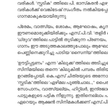
വരികൾ. 'സ്ഫടിക" ത്തിലെ പി. ഭാസ്‌കരൻ എഴ
വരികൾക്ക് വെങ്കിടേഷ് സംഗീതം നൽകിയപ്പോ
ഗാനമാകുകയായിരുന്നു
പ്രേമം, വാത്സ്യം, ശോകം, ആഘോഷം, കൃസൃത
ഈണമൊരുക്കിയിരിക്കും എസ്.പി.വി. 'തളിർ വ
'ധ്രുവ"ത്തിലെ പാട്ടിൽ തുടിക്കുന്ന പ്രണയം
ഗാനം ഈ അടുത്തകാലത്തുപോലും ആഘോഷമ
പെണ്ണിനെക്കുറിച്ചു പാടിയ 'സൈന്യ"ത്തിലെ 
'ഊട്ടിപ്പട്ടണം" എന്ന 'കിലുക്ക"ത്തിലെ അടിച്ച
സിനിമയിലെ തന്നെ 'കിലുകിൽ പമ്പരം തിരിയു
എസ്.പി.വി: മല
ഉറങ്ങിപ്പോയി. കെ.എസ് ചിത്രയുടെ അന്നോ
കണ്ട രാഗനായകൻ,, മൗ
'സ്ഫടിക"ത്തിലെ 'ഏഴിമല പൂഞ്ചോല..," പൈ
താരനൂപുരം
സോപാനം, വാത്സ്യല്യം, ഹിറ്റ്‌ലർ, ഇന്ദ്രജാ
പാട്ടുകളുടെ പട്ടിക നീളുന്നു. ഇതിനെല്ലാം 
ഏറെയും ആക്ഷൻ സിനിമകൾക്കണ് എസ്.പി.