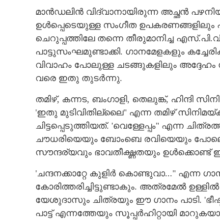
മാൻഡലിൻ വിദ്വാനായിരുന്ന അച്ഛൻ പഴനിയു
ഉൾപ്പെടെയുള്ള സംഗീത ഉപകരണങ്ങളിലും പ്
ചെറുപ്പത്തിലേ തന്നെ തീരുമാനിച്ച എസ്.പി.
പാട്ടുസംഘമുണ്ടാക്കി. ഗാനമേളകളും കച്ചേരിക
വിവാഹം പോലുള്ള ചടങ്ങുകളിലും അദ്ദേഹം 
വരെ ഇതു തുടർന്നു.
തമിഴ്, കന്നട, ബംഗാളി, തെലുങ്ക്, ഹിന്ദി സി
'ഇതു മുടിവിതില്ലൈ" എന്ന തമിഴ് സിനിമയ്ക
ചിട്ടപ്പെടുത്തിയത്. 'വെള്ളേപ്പം" എന്ന 
ചൗധരിയെയും ബോംബെ രവിയെയും പോലെ അന്
സൗന്ദര്യവും ഭാവതീക്ഷ്ണതയും ഉൾക്കൊണ്ട്
'ചന്ദനക്കാറ്റേ കുളിർ കൊണ്ടുവാ..." എന്ന 
കോരിത്തരിച്ചിട്ടുണ്ടാകും. അത്രമേൽ ഉള്
യേശുദാസും ചിത്രയും ഈ ഗാനം പാടി. 'ഭീഷ്മാ
പാട്ട് എന്നത്തേയും സൂപ്പർഹിറ്റായി മാറുക