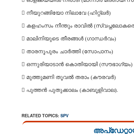
 ഓളക്കയ്യിൽ നീരാടി (മാന്നാർ മത്തായി സ്പീ
 നീയുറങ്ങിയോ നിലാവേ (ഹിറ്റ്ലർ)
 കളഹംസം നീന്തും രാവിൽ (സ്വപ്നലോകത
 മാലിനിയുടെ തീരങ്ങൾ (ഗാന്ധർവം)
 താരനൂപുരം ചാർത്തി (സോപാനം)
 ഒന്നുരിയാടാൻ കൊതിയായി (സൗഭാഗ്യം)
 മുത്തുമണി തൂവൽ തരാം (കൗരവർ)
 പുത്തൻ പുതുക്കാലം (കാബൂളിവാല).
RELATED TOPICS:
SPV
അപ്ഡേറ്റാ