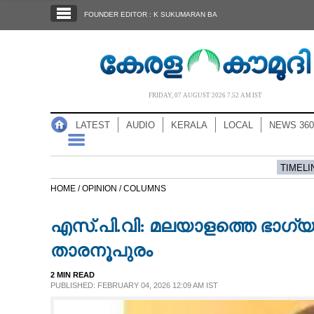
SECTIONS
FOUNDER EDITOR : K SUKUMARAN BA
HOME
LATEST
AUDIO
FRIDAY, 07 AUGUST 2026 7.52 AM IST
NOTIFIED NEWS
LATEST
AUDIO
KERALA
LOCAL
NEWS 360
POLL
KERALA
TIMELI
HOME /
OPINION /
COLUMNS
LOCAL
എസ്.പി.വി: മലയാളത്തെ ഭാഗ്
NEWS 360
താരനൂപുരം
2 MIN READ
CASE DIARY
PUBLISHED: FEBRUARY 04, 2026 12:09 AM IST