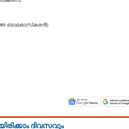
ക്കിംഗ്)​
്തെ ബാലഭാസ്‌കരൻ)
യിരിക്കാം ദിവസവും