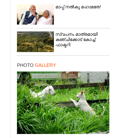
മാപ്പ് നൽകൂ മഹാമതേ!
×
സ്വപനം മാത്രമായി
കഞ്ചിക്കോട് കോച്ച്
ഫാക്ടറി
PHOTO
GALLERY