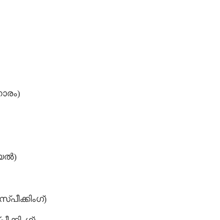
നാരം)
േൽ)​
്പീക്കിംഗ്)