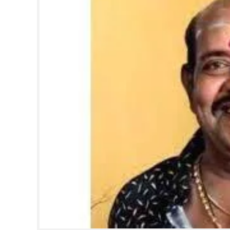
CINEMA
OPINION
PHOTOS
LIFESTYLE
SPIRITUAL
INFO+
ART
ASTRO