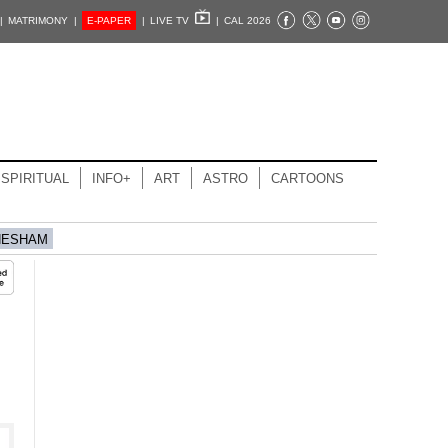
|
MATRIMONY |
E-PAPER
|
LIVE TV
|
CAL 2026
SPIRITUAL
INFO+
ART
ASTRO
CARTOONS
HESHAM