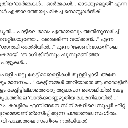
ുതിയ 'ഓർമ്മകൾ... ഓർമ്മകൾ... ഓടക്കുഴലൂതി" എന്ന
ൾ എക്കാലത്തേയും മികച്ച നൊസ്റ്റാൾജിക്
ി... പാട്ടിലെ ഭാവം ഏതായാലും അതിനുസരിച്ച്
െറ്റിലയുണ്ടോ... വരദക്ഷിണ വയ്ക്കാൻ..." എന്ന
Share this link
, 'ശാന്തമീ രാത്രിയിൽ..." എന്ന 'ജോണിവാക്കറി"ലെ
ായി. 'ബാഗി ജീൻസും ഷൂസുമണിഞ്ഞ"
പാട്ടുകൾ...
ുപൊളി പാട്ടു കേട്ട് മലയാളികൾ തുള്ളിച്ചാടി. അതേ
ം മാനസം... " കേട്ട് നമ്മൾ അറിയാതെ ആ താരാട്ടിൽ
Copy Link
യാളത്തെ ഭാഗ്യമായി
ളം കേട്ടിട്ടില്ലാത്തൊരു ആലാപന ശൈലിയിൽ കേട്ട
നമായി,
തൃകത്തിലെ 'വാൽക്കണ്ണെഴുതിയ മകരനിലാവിൽ..."
ലം, കാശ്മീരം എന്നിങ്ങനെ സിനിമകളിലെ സൂപ്പർ ഹിറ്റ്
പുറമെയാണ് ത്രസിപ്പിക്കുന്ന പശ്ചാത്തല സംഗീതം.
വി പശ്ചാത്തല സംഗീതം നൽകിയത്.