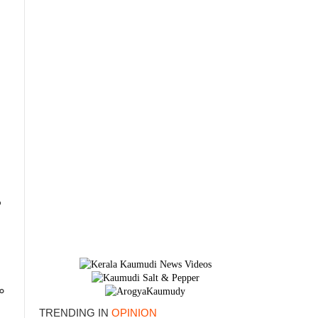
ക
ം
TRENDING IN
OPINION