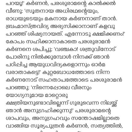
പറയൂ!" കർണൻ, പരശുരാമന്റെ കാൽക്കൽ
വീണു: 'സൂതനായ അധിരഥന്റെയും,
രാധയുടെയും മകനായ കർണനാണ് താൻ.
ബ്രഹ്മാസ്ത്രവിദ്യ അഭ്യസിക്കാനാണ് കളവു
പറഞ്ഞ് ശിഷ്യനായത്. എന്നോടു ക്ഷമിക്കണം!"
കോപം സഹിക്കാനാകാതെ പരശുരാമൻ
കർണനെ ശപിച്ചു: 'വഞ്ചകാ! ശത്രുവിനോട്
പോരിനു നിൽക്കുമ്പോൾ നിനക്ക് ഞാൻ
പഠിപ്പിച്ച ആയുധവിദ്യകളൊന്നും ഓർമ
വരാതാകട്ടെ!" കുറ്റബോധത്തോടെ നിന്ന
കർണനോട് സഹതാപത്തോടെ പരശുരാമൻ
പറഞ്ഞു: 'നിന്നെപ്പോലെ വീരനും
യോഗ്യനുമായ മാറ്റൊരു
ക്ഷത്രിയനുണ്ടാവില്ലെന്ന് ഗുരുവെന്ന നിലയ്ക്ക്
ഞാൻ അനുഗ്രഹിക്കുന്നു!" പരശുരാമന്റെ
ശാപവും, അനുഗ്രഹവും സന്തോഷമില്ലാതെ
വാങ്ങിയ സൂര്യപുത്രൻ കർണൻ, സത്യത്തിൽ,