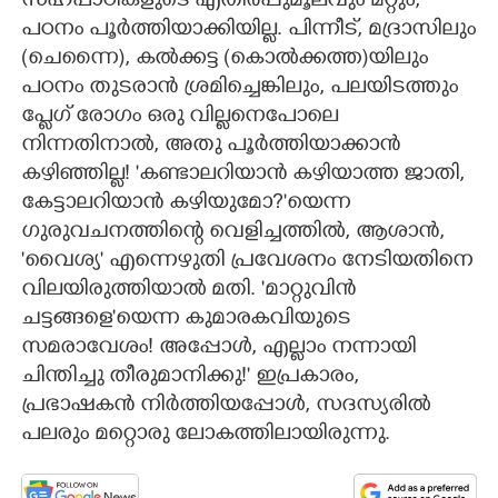
സഹപാഠികളുടെ എതിർപ്പുമൂലവും മറ്റും,
പഠനം പൂർത്തിയാക്കിയില്ല. പിന്നീട്, മദ്രാസിലും
(ചെന്നൈ), കൽക്കട്ട (കൊൽക്കത്ത)യിലും
പഠനം തുടരാൻ ശ്രമിച്ചെങ്കിലും, പലയിടത്തും
പ്ലേഗ് രോഗം ഒരു വില്ലനെപോലെ
നിന്നതിനാൽ, അതു പൂർത്തിയാക്കാൻ
കഴിഞ്ഞില്ല! 'കണ്ടാലറിയാൻ കഴിയാത്ത ജാതി,
കേട്ടാലറിയാൻ കഴിയുമോ?"യെന്ന
ഗുരുവചനത്തിന്റെ വെളിച്ചത്തിൽ, ആശാൻ,
'വൈശ്യ" എന്നെഴുതി പ്രവേശനം നേടിയതിനെ
വിലയിരുത്തിയാൽ മതി. 'മാറ്റുവിൻ
ചട്ടങ്ങളെ"യെന്ന കുമാരകവിയുടെ
സമരാവേശം! അപ്പോൾ, എല്ലാം നന്നായി
ചിന്തിച്ചു തീരുമാനിക്കു!" ഇപ്രകാരം,
പ്രഭാഷകൻ നിർത്തിയപ്പോൾ, സദസ്യരിൽ
പലരും മറ്റൊരു ലോകത്തിലായിരുന്നു.