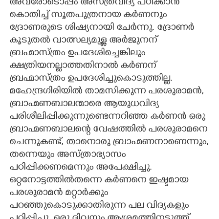
അവരോടൊപ്പം അസ്ത്രവിദ്യ പഠിക്കാൻ
കൊതിച്ച് സൂതപുത്രനായ കർണനും
ദ്രോണരുടെ ശിഷ്യനായി ചേർന്നു. ദ്രോണർ
കൂടുതൽ വാത്സല്യമുള്ള അർജുനന്
ബ്രഹ്മാസ്ത്രം ഉപദേശിച്ചെങ്കിലും
ക്ഷത്രിയനല്ലാത്തതിനാൽ കർണന്
ബ്രഹ്മാസ്ത്രം ഉപദേശിച്ചുകൊടുത്തില്ല.
മഹേന്ദ്രഗിരിയിൽ താമസിക്കുന്ന പരശുരാമൻ,
ബ്രാഹ്മണബാലന്മാരെ ആയുധവിദ്യ
പരിശീലിപ്പിക്കുന്നുണ്ടെന്നറിഞ്ഞ കർണൻ ഒരു
ബ്രാഹ്മണബാലന്റെ വേഷത്തിൽ പരശുരാമനെ
ചെന്നുകണ്ട്, താനൊരു ബ്രാഹ്മണനാണെന്നും,
തന്നെയും അസ്ത്രാഭ്യാസം
പഠിപ്പിക്കണമെന്നും അപേക്ഷിച്ചു.
ഒറ്റനോട്ടത്തിൽതന്നെ കർണനെ ഇഷ്ടമായ
പരശുരാമൻ മറ്റാർക്കും
പറഞ്ഞുകൊടുക്കാതിരുന്ന പല വിദ്യകളും
പഠിപ്പിച്ചു. ഒരു ദിവസം ആശ്രമത്തിനടുത്ത്