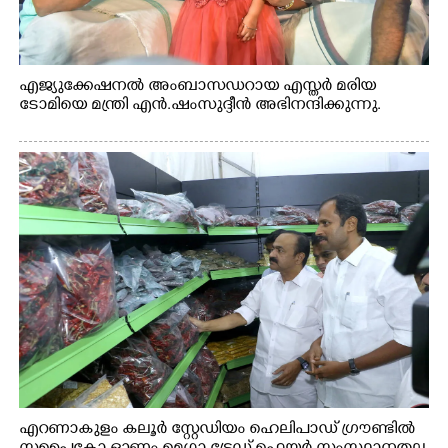
എജ്യുക്കേഷനൽ അംബാസഡറായ എസ്തർ മരിയ
ടോമിയെ മന്ത്രി എൻ.ഷംസുദ്ദീൻ അഭിനന്ദിക്കുന്നു.
എറണാകുളം കലൂർ സ്റ്റേഡിയം ഹെലിപാഡ് ഗ്രൗണ്ടിൽ