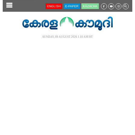
SECTIONS
ENGLISH
E-PAPER
KĀZHCHA
HOME
LATEST
SUNDAY, 09 AUGUST 2026 1.10 AM IST
AUDIO
NOTIFIED NEWS
POLL
KERALA
LOCAL
NEWS 360
CASE DIARY