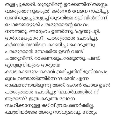
തുളച്ചുകയറി. ഗുരുവിന്റെ ഉറക്കത്തിന് തടസ്സം
വരരുതെന്നുകരുതി കർണൻ വേദന സഹിച്ചു.
വണ്ട് തുളച്ചുതുളച്ച് തുടയിലെ മുറിവിൽനിന്ന്
ചോരയൊഴുകി പരശുരാമന്റെ ദേഹം
നനഞ്ഞു. അദ്ദേഹം ഉണർന്നു. 'എന്തുപറ്റി,
ഭാർഗവകുമാരാ?", പരശുരാമൻ ചോദിച്ചു.
കർണൻ വണ്ടിനെ കാണിച്ചു കൊടുത്തു.
പരശുരാമൻ നോക്കിയ ഉടൻ വണ്ട്
ചത്തുവീണ്, രാക്ഷസരൂപമെടുത്തു. പണ്ട്,
ഭൃഗുമുനിയുടെ ഭാര്യയെ
കട്ടുകൊണ്ടുപോകാൻ ശ്രമിച്ചതിന് മുനിശാപം
മൂലം വണ്ടായിത്തീർന്ന 'ദംശൻ" എന്ന
രാക്ഷസനായിരുന്നു അത്. ദംശൻ പോയ ഉടൻ
പരശുരാമൻ ചോദിച്ചു: 'യഥാർഥത്തിൽ നീ
ആരാണ്? ഇത്ര കടുത്ത വേദന
സഹിക്കാനുളള കഴിവ് ബ്രാഹ്മണർക്കില്ല.
ക്ഷത്രിയർക്കേ അതു സാധ്യമാവൂ. സത്യം