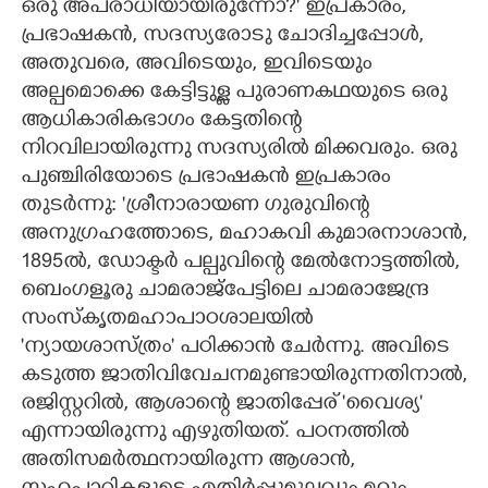
ഒരു അപരാധിയായിരുന്നോ?" ഇപ്രകാരം,
പ്രഭാഷകൻ, സദസ്യരോടു ചോദിച്ചപ്പോൾ,
അതുവരെ, അവിടെയും, ഇവിടെയും
അല്പമൊക്കെ കേട്ടിട്ടുള്ള പുരാണകഥയുടെ ഒരു
ആധികാരികഭാഗം കേട്ടതിന്റെ
നിറവിലായിരുന്നു സദസ്യരിൽ മിക്കവരും. ഒരു
പുഞ്ചിരിയോടെ പ്രഭാഷകൻ ഇപ്രകാരം
തുടർന്നു: 'ശ്രീനാരായണ ഗുരുവിന്റെ
അനുഗ്രഹത്തോടെ, മഹാകവി കുമാരനാശാൻ,
1895ൽ, ഡോക്ടർ പല്പുവിന്റെ മേൽനോട്ടത്തിൽ,
ബെംഗളൂരു ചാമരാജ്പേട്ടിലെ ചാമരാജേന്ദ്ര
സംസ്കൃതമഹാപാഠശാലയിൽ
'ന്യായശാസ്ത്രം" പഠിക്കാൻ ചേർന്നു. അവിടെ
കടുത്ത ജാതിവിവേചനമുണ്ടായിരുന്നതിനാൽ,
രജിസ്റ്ററിൽ, ആശാന്റെ ജാതിപ്പേര് 'വൈശ്യ"
എന്നായിരുന്നു എഴുതിയത്. പഠനത്തിൽ
അതിസമർത്ഥനായിരുന്ന ആശാൻ,