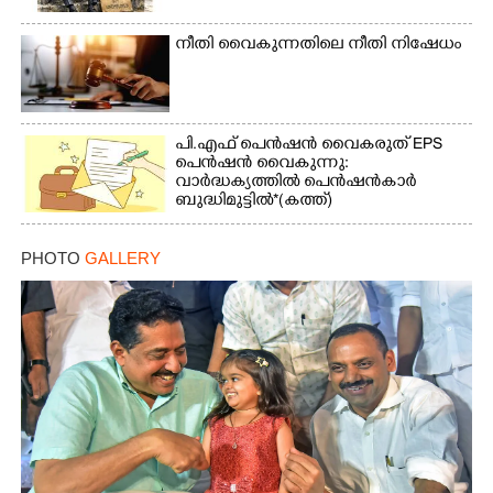
നീതി വൈകുന്നതിലെ നീതി നിഷേധം
പി.എഫ് പെൻഷൻ വൈകരുത് EPS
പെൻഷൻ വൈകുന്നു:
വാർദ്ധക്യത്തിൽ പെൻഷൻകാർ
ബുദ്ധിമുട്ടിൽ*(കത്ത്)
PHOTO
GALLERY