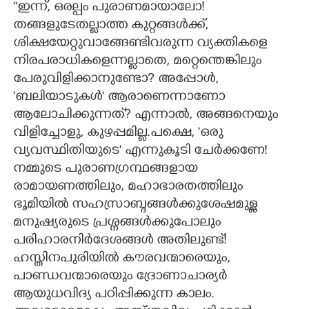
''ഇന്ന്, ഒരല്പം പുരാണമായാലോ!
തങ്ങളുടേതല്ലാത്ത കുറ്റങ്ങൾക്ക്,
CARTOONS
ശിക്ഷയേറ്റുവാങ്ങേണ്ടിവരുന്ന വ്യക്തികളെ
നിരപരാധികളെന്നല്ലാതെ, മറ്റെന്തെങ്കിലും
LITERATURE
പേരുവിളിക്കാനുണ്ടോ? അപ്പോൾ,
'ബലിയാടുകൾ" ആരാണെന്നാണോ
ZOOM
ആലോചിക്കുന്നത്? എന്നാൽ, അങ്ങനെയും
വിളിച്ചോളു, കുഴപ്പമില്ല.പക്ഷെ, 'ഒരു
CONTACT US
വ്യവസ്ഥിതിയുടെ" എന്നുകൂടി ചേർക്കണേ!
നമ്മുടെ പുരാണഗ്രന്ഥങ്ങളായ
രാമായണത്തിലും, മഹാഭാരതത്തിലും
ഭൂമിയിൽ സഹസ്രാബ്ദങ്ങൾക്കുശേഷമുള്ള
മനുഷ്യരുടെ പ്രശ്നങ്ങൾക്കുപോലും
പരിഹാരനിർദേശങ്ങൾ അതിലുണ്ട്!
ഹസ്തിനപുരിയിൽ കൗരവന്മാരെയും,
പാണ്ഡവന്മാരെയും ദ്രോണാചാര്യർ
ആയുധവിദ്യ പഠിപ്പിക്കുന്ന കാലം.