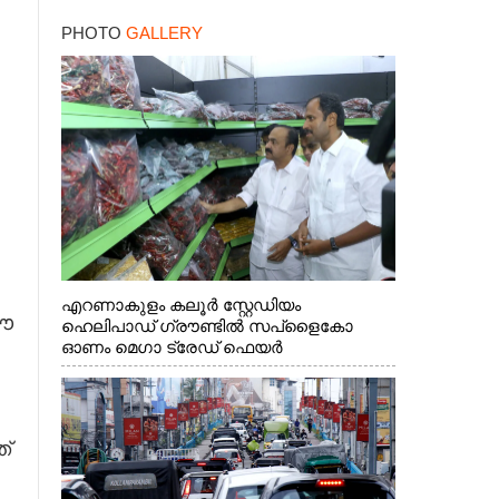
PHOTO
GALLERY
എറണാകുളം കലൂർ സ്റ്റേഡിയം
 ഈ
ഹെലിപാഡ് ഗ്രൗണ്ടിൽ സപ്ളൈകോ
ഓണം മെഗാ ട്രേഡ് ഫെയർ
സംസ്ഥാനതല ഉദ്ഘാടനം നിർവഹിച്ച്
സ്റ്റാൾ സന്ദർശിക്കുന്ന മുഖ്യമന്ത്രി വി.ഡി.
സതീശൻ. മന്ത്രി അനൂപ് ജേക്കബ് സമീപം
്