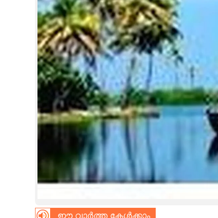
CINEMA
OPINION
PHOTOS
LIFESTYLE
SPIRITUAL
INFO+
ART
ASTRO
ഈ വാർത്ത കേൾക്കാം