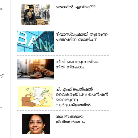
തൊഴിൽ എവിടെ???
ം
ദിവാസ്വപ്നമായി തുടരുന്ന
×
പഞ്ചദിന ബാങ്കിംഗ്
നീതി വൈകുന്നതിലെ
നീതി നിഷേധം
്
പി.എഫ് പെൻഷൻ
വൈകരുത് EPS പെൻഷൻ
വൈകുന്നു:
വാർദ്ധക്യത്തിൽ
്
പെൻഷൻകാർ
ബുദ്ധിമുട്ടിൽ*(കത്ത്)
ശാശ്വതമായ
ജീവിതദർശനം