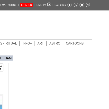
|
MATRIMONY |
E-PAPER
|
LIVE TV
|
CAL 2026
SPIRITUAL
INFO+
ART
ASTRO
CARTOONS
HESHAM