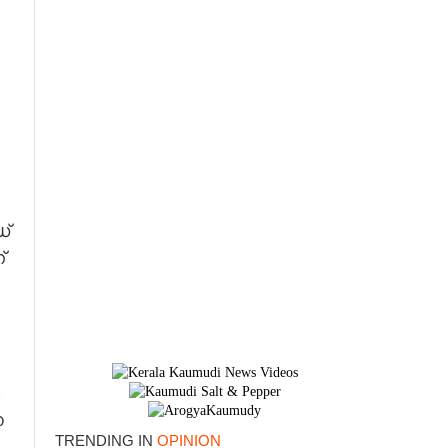
്
്
ന
TRENDING IN
OPINION