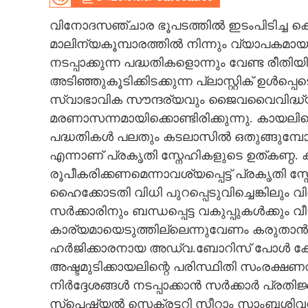
CARTOONS
വിനോദസഞ്ചാര ഭൂപടത്തിൽ ഇടംപിടിച്ച കൊ
മാലിന്യകൂമ്പാരത്തിൽ നിന്നും വ്യാപകമായ കൈ
നടപ്പാക്കുന്ന പദ്ധതികളൊന്നും വേണ്ട രീത
LITERATURE
അടിഞ്ഞുകൂടിക്കിടക്കുന്ന പ്ലാസ്റ്റിക് ഉൾപ
സ്വാഭാവിക സൗന്ദര്യവും ജൈവവൈവിദ്ധ്യവു
ZOOM
മരണാസന്നമായിക്കൊണ്ടിരിക്കുന്നു. കായലിന
പദ്ധതികൾ പലതും കടലാസിൽ ഒതുങ്ങുമ്പോ
CONTACT US
എന്നാണ് പ്രകൃതി സ്നേഹികളുടെ ഉത്കണ്ഠ. 
രൂപീകരിക്കണമെന്നാവശ്യപ്പെട്ട് പ്രകൃതി
ഹൈക്കോടതി വിധി പുറപ്പെടുവിച്ചെങ്കിലും വ
സർക്കാരിനും ബന്ധപ്പെട്ട വകുപ്പുകൾക്കു
കാര്യമായെടുത്തില്ലെന്നുവേണം കരുതാൻ
ഹർജിക്കാരനായ അ‌ഡ്വ.ബോറിസ് പോൾ ക
അഷ്ടമുടിക്കായലിന്റെ പരിസ്ഥിതി സംരക്ഷണ
നിർദ്ദേശങ്ങൾ നടപ്പാക്കാൻ സർക്കാർ പ്രതിജ
സ്പെഷ്യൽ സെക്രട്ടറി സീറാം സാംബശിവറ