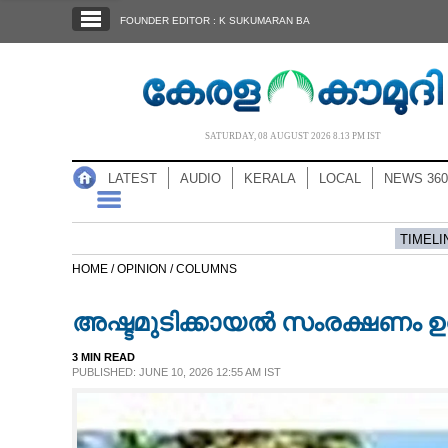
SECTIONS
FOUNDER EDITOR : K SUKUMARAN BA
HOME
LATEST
AUDIO
SATURDAY, 08 AUGUST 2026 8.13 PM IST
NOTIFIED NEWS
LATEST
AUDIO
KERALA
LOCAL
NEWS 360
POLL
KERALA
TIMELI
HOME /
OPINION /
COLUMNS
LOCAL
അഷ്ടമുടിക്കായൽ സംരക്ഷണം ഉറ
NEWS 360
3 MIN READ
PUBLISHED: JUNE 10, 2026 12:55 AM IST
CASE DIARY