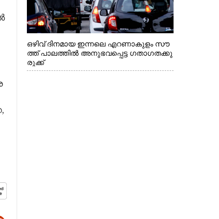
ിൽ
ഒഴിവ് ദിനമായ ഇന്നലെ എറണാകുളം സൗ
ത്ത് പാലത്തിൽ അനുഭവപ്പെട്ട ഗതാഗതക്കു
രുക്ക്
ര
,