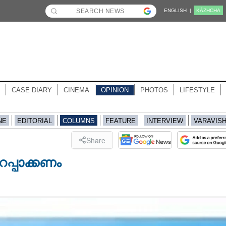
ENGLISH |
KĀZHCHA
CASE DIARY
CINEMA
OPINION
PHOTOS
LIFESTYLE
NE
EDITORIAL
COLUMNS
FEATURE
INTERVIEW
VARAVIS
Share
പ്പാക്കണം