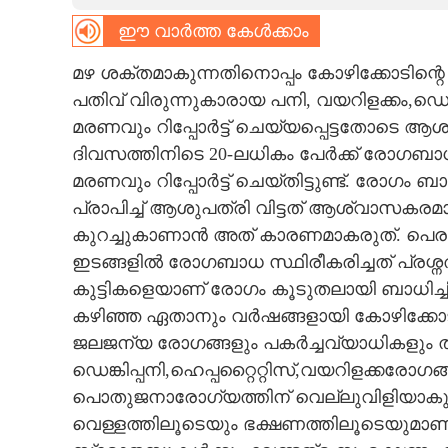
ഈ വാർത്ത കേൾക്കാം
CARTOONS
മഴ ശക്തമാകുന്നതിനൊപ്പം കോഴിക്കോടിന്
LITERATURE
പതിവ് വിരുന്നുകാരായ പനി, വയറിളക്കം,ഡെങ
മരണവും റിപ്പോർട്ട് ചെയ്യപ്പെട്ടതോടെ ആശ
ZOOM
ദിവസത്തിനിടെ 20-ലധികം പേർക്ക് രോഗബാ
മരണവും റിപ്പോർട്ട് ചെയ്തിട്ടുണ്ട്. രോഗം ബാ
പ്രാപിച്ച് ആശുപത്രി വിട്ടത് ആശ്വാസകര
CONTACT US
കുറച്ചുകാണാൻ അത് കാരണമാകരുത്. പെരുമണ്ണ,
ഇടങ്ങളിൽ രോഗബാധ സ്ഥിരീകരിച്ചത് പ്രശ്നത്തി
കുട്ടികളെയാണ് രോഗം കൂടുതലായി ബാധിച്ചിരി
കഴിഞ്ഞ ഏതാനും വർഷങ്ങളായി കോഴിക്കോട് 
ജലജന്യ രോഗങ്ങളും പകർച്ചവ്യാധികളും തലപൊ
ഡെങ്കിപ്പനി,ഹെപ്പറ്റൈറ്റിസ്,വയറിളക്കരോഗ
പൊതുജനാരോഗ്യത്തിന് വെല്ലുവിളിയാകുന
വെള്ളത്തിലൂടെയും ഭക്ഷണത്തിലൂടെയുമാണ്