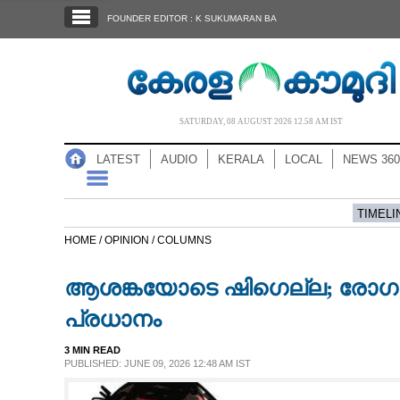
SECTIONS
FOUNDER EDITOR : K SUKUMARAN BA
HOME
LATEST
AUDIO
SATURDAY, 08 AUGUST 2026 12.58 AM IST
NOTIFIED NEWS
LATEST
AUDIO
KERALA
LOCAL
NEWS 360
POLL
KERALA
TIMELI
HOME /
OPINION /
COLUMNS
LOCAL
ആശങ്കയോടെ ഷിഗെല്ല; രോഗപ
NEWS 360
പ്രധാനം
3 MIN READ
CASE DIARY
PUBLISHED: JUNE 09, 2026 12:48 AM IST