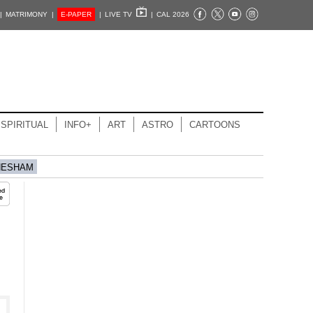
|
MATRIMONY |
E-PAPER
|
LIVE TV
|
CAL 2026
SPIRITUAL
INFO+
ART
ASTRO
CARTOONS
HESHAM