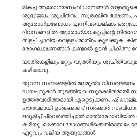
മികച്ച ആരോഗ്യസംവിധാനങ്ങൾ ഉള്ളതുകൊണ
ആശങ്കയോടെ ഷ
ശുദ്ധജലം, ശുചിത്വം, സുരക്ഷിത ഭക്ഷണം,
രോഗപ്രതിരോധം
ആരോഗ്യബോധം എന്നിവയെല്ലാം ഒരുപോലെ
പ്രധാനം
ദിവസങ്ങളിൽ ആരോഗ്യവകുപ്പിന്റെ നിർദേശങ
തിളപ്പിച്ചാറിയ വെള്ളം മാത്രം കുടിക്കുക, ക
രോഗലക്ഷണങ്ങൾ കണ്ടാൽ ഉടൻ ചികിത്സ ത
യാത്രകളിലും മറ്റും വൃത്തിയും ശുചിത്വവ
കഴിക്കാവൂ,
തുറന്ന സ്ഥലങ്ങളിൽ മലമൂത്ര വിസർജ്ജനം ച
ഡയപ്പറുകൾ തുടങ്ങിയവ സുരക്ഷിതമായി സം
ഉത്തരവാദിത്തമായി ഏറ്റെടുക്കണം.ഷിഗെല്ലയു
ഗൗരവമായി ഉൾക്കൊണ്ട് സർക്കാർ സംവിധാന
ഒരുമിച്ച് പ്രവർത്തിച്ചാൽ മാത്രമേ ഭാവി
കഴിയൂ. മഴക്കാല രോഗങ്ങൾക്കെതിരായ പോരാ
ഏറ്റവും വലിയ ആയുധങ്ങൾ.