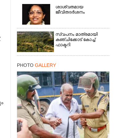
ശാശ്വതമായ
ജീവിതദർശനം
സ്വപനം മാത്രമായി
.
കഞ്ചിക്കോട് കോച്ച്
ഫാക്ടറി
PHOTO
GALLERY
×
ം