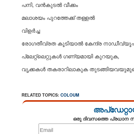
പനി, വൻകുടൽ വീക്കം
മലാശയം പുറത്തേക്ക് തള്ളൽ
വിളർച്ച
രോഗതീവ്രത കൂടിയാൽ കേന്ദ്ര നാഡീവ്യൂ
പ്ലേറ്റ്ലെറ്റുകൾ ഗണ്യമായി കുറയുക,
വൃക്കകൾ തകരാറിലാകുക തുടങ്ങിയവയുമുണ
RELATED TOPICS:
COLOUM
അപ്ഡേറ്റാ
ഒരു ദിവസത്തെ പ്രധാന