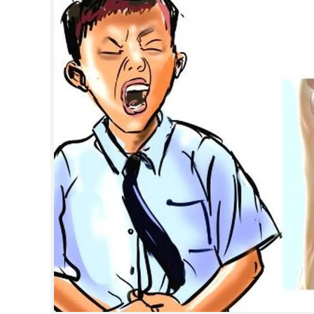
CINEMA
OPINION
PHOTOS
LIFESTYLE
SPIRITUAL
INFO+
ART
ASTRO