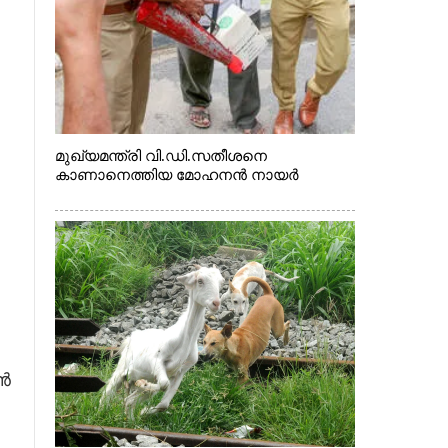
മുഖ്യമന്ത്രി വി.ഡി.സതീശനെ
കാണാനെത്തിയ മോഹനൻ നായർ
ാൻ