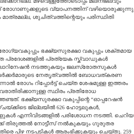
ിക്കാറില്ല. മഴവെള്ളത്തോടൊപ്പം മലിനജലവും
ത് രോഗാണുക്കളുടെ വ്യാപനത്തിന് വഴിയൊരുക്കുന്നു
ാത്രമല്ല, ശുചിത്വത്തിന്റെയും പരിസ്ഥിതി
ോഗ്യവകുപ്പും ഭക്ഷ്യസുരക്ഷാ വകുപ്പും ശക്തമായ
 പ്രദേശങ്ങളിൽ പ്രത്യേക സ്ക്വാഡുകൾ
 ക്ലോറിനേഷൻ നടത്തുകയും ജലസ്രോതസുകൾ
ശാവർക്കർമാരുടെ നേതൃത്വത്തിൽ ബോധവത്കരണ
്നാൽ രോഗം റിപ്പോർട്ട് ചെയ്ത ശേഷമുള്ള ഇത്തരം
രാതിരിക്കാനുള്ള സ്ഥിരം പ്രതിരോധ
ണ്ടത്. ഭക്ഷ്യസുരക്ഷാ വകുപ്പിന്റെ “ഓപ്പറേഷൻ
്ചയ്ക്കിടെ ജില്ലയിൽ 626 ഹോട്ടലുകൾ,
്റാളുകൾ എന്നിവിടങ്ങളിൽ പരിശോധന നടത്തി. ചെറിയ
ക് തിരുത്തൽ നോട്ടീസ് നൽകുകയും ഗുരുതര
തിരെ പിഴ നടപടികൾ ആരംഭിക്കുകയും ചെയ്തു. 259