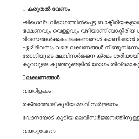
 കരുതൽ വേണം
ഷിഗെല്ല വിഭാഗത്തിൽപ്പെട്ട ബാക്ടീരിയകളാ
ഭക്ഷണവും വെള്ളവും വഴിയാണ് ബാക്ടീരിയ ശര
ദിവസങ്ങൾക്കകം ലക്ഷണങ്ങൾ കാണിക്കാൻ
ഏഴ് ദിവസം വരെ ലക്ഷണങ്ങൾ നീണ്ടുനിന്നേ
രോഗിയുടെ മലവിസർജ്ജന ക്രമം ശരിയായി 
കുറവുള്ള കുഞ്ഞുങ്ങളിൽ രോഗം തീവ്രമാകു
ലക്ഷണങ്ങൾ
വയറിളക്കം
രക്തത്തോട് കൂടിയ മലവിസർജ്ജനം
വേദനയോട് കൂടിയ മലവിസർജ്ജനത്തിനുള്
വയറുവേദന