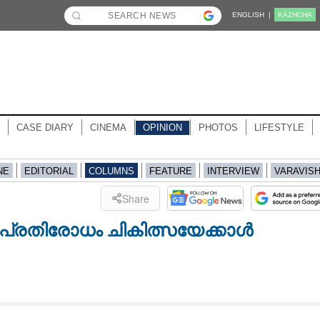
ENGLISH |
KĀZHCHA
CASE DIARY
CINEMA
OPINION
PHOTOS
LIFESTYLE
NE
EDITORIAL
COLUMNS
FEATURE
INTERVIEW
VARAVIS
Share
്രതിരോധം ചികിത്സയേക്കാൾ