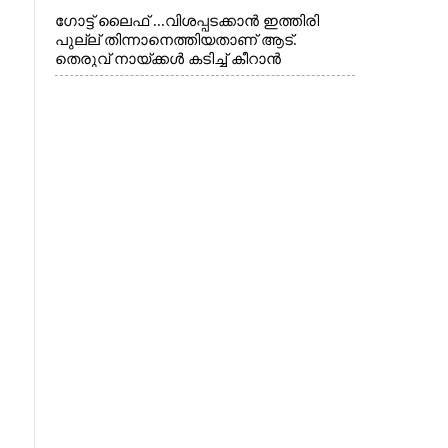
ഗോട്ട് ലൈഫ് ...വിശപ്പടക്കാൻ ഇത്തിരി
പുല്ല് തിന്നാനെത്തിയതാണ് ആട്.
തെരുവ് നായ്ക്കൾ കടിച്ച് കീറാൻ
വന്നതോടെ വയറിന്റെ ആന്തൽ മറന്ന്
ജീവന് വേണ്ടിയായി ഓട്ടം. എറണാകുളം
വാത്തുരുത്തിയിൽ നിന്നുള്ള കാഴ്ച