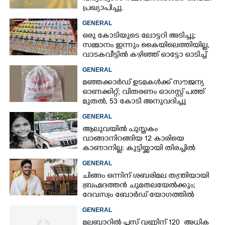
പ്രഖ്യാപിച്ചു.
GENERAL
ഒരു കോടിയുടെ ലോട്ടറി അടിച്ചു;
സമ്മാനം ഇന്നും കൈയിലെത്തിയില്ല,
വാടകവീട്ടിൽ കഴിഞ്ഞ് ഓട്ടോ ഓടിച്ച്
73കാരൻ
GENERAL
മഞ്ഞക്കാർഡ് ഉടമകൾക്ക് സൗജന്യ
ഓണക്കിറ്റ്; വിതരണം ഓഗസ്റ്റ് പത്ത്
മുതൽ, 53 കോടി അനുവദിച്ചു
GENERAL
ആലുവയിൽ പുസ്തകം
വാങ്ങാനിറങ്ങിയ 12 കാരിയെ
കാണാനില്ല: കുട്ടിയ്ക്കായി തിരച്ചിൽ
GENERAL
ചിങ്ങം ഒന്നിന് ശബരിമല തന്ത്രിയായി
×
Share this link
ബ്രഹ്മദത്തൻ ചുമതലയേൽക്കും;
ദേവസ്വം ബോർഡ് യോഗത്തിൽ
തീരുമാനം
GENERAL
മലബാറിൽ പ്ലസ് വണ്ണിന് 120 അധിക