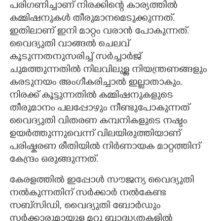
പരിഗണിച്ചാണ് നിരക്കിന്റെ കാര്യത്തിൽ
കമ്മിഷനുകൾ തീരുമാനമെടുക്കുന്നത്.
ഇതിലാണ് ഇനി മാറ്റം വരാൻ പോകുന്നത്.
വൈദ്യുതി വാങ്ങൽ ചെലവ്
കൂടുന്നതനുസരിച്ച് സർച്ചാർജ്
ചുമത്തുന്നതിൽ നിലവിലുള്ള നിയന്ത്രണങ്ങളും
കരടുനയം അംഗീകരിച്ചാൽ ഇല്ലാതാകും.
നിരക്ക് കൂട്ടുന്നതിൽ കമ്മിഷനുകളുടെ
തീരുമാനം പലപ്പോഴും നീണ്ടുപോകുന്നത്
വൈദ്യുതി വിതരണ കമ്പനികളുടെ നഷ്ടം
ഉയർത്തുന്നുവെന്ന് വിലയിരുത്തിയാണ്
പരിഷ്കരണ രീതിയിൽ നിർണായക മാറ്റത്തിന്
കേന്ദ്രം ഒരുങ്ങുന്നത്.
കേരളത്തിൽ ഇപ്പോൾ സൗജന്യ വൈദ്യുതി
നൽകുന്നതിന് സർക്കാർ നൽകേണ്ട
സബ്സിഡി,​ വൈദ്യുതി ബോർഡും
സർക്കാരുമായുള്ള മറ്റു ബാദ്ധ്യതകളിൽ