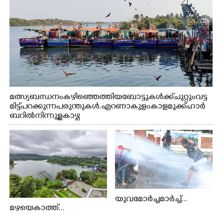
മത്സ്യബന്ധനം കഴിഞ്ഞെത്തിയ ബോട്ടുകൾക്ക് ചുറ്റും വട്ട
മിട്ട് പറക്കുന്ന പരുന്തുകൾ. എറണാകുളം കാളമുക്ക് ഹാർ
ബറിൽ നിന്നുള്ള കാഴ്ച
യുവമോർച്ചമാർച്ച്...
മഴയെകാത്ത്...