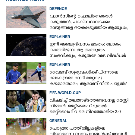
DEFENCE
ഫ്രാൻസിന്റെ റഫാലിനെക്കാൾ
കരുത്തൻ,​ പാകിസ്ഥാനടക്കം
രാജ്യങ്ങളെ ഭയപ്പെടുത്തിയ ആയുധം,​
ഇന്ത്യ നിർമ്മിച്ച എണ്ണം 100ലേക്ക്
EXPLAINER
ഇനി അഞ്ചുദിവസം മാത്രം; ലോകം
കാത്തിരുന്ന ആ അത്ഭുതം
സംഭവിക്കും, കരുതലോടെ വിദഗ്ധർ
EXPLAINER
വൈഭവ് സൂര്യവംശിക്ക് പിന്നാലെ
ലോകശ്രദ്ധ നേടി മറ്റൊരു
കൗമാരതാരം; ആരാണ് നീൽ പട്ടേൽ?
FIFA-WORLD-CUP
വിഷമിച്ച് തലതാഴ്‌ത്തേണ്ടവനല്ല മെസ്സി
നിങ്ങള്‍; മെറ്റ്‌ലൈഫ് മുതല്‍
മെറ്റ്‌ലൈഫ് വരെ നിറഞ്ഞാടിയ 2.0
GENERAL
പെരുമഴ: പത്ത് ജില്ലകളിലെ
വിദ്യാഭ്യാസ സ്ഥാപനങ്ങൾക്ക് അവധി