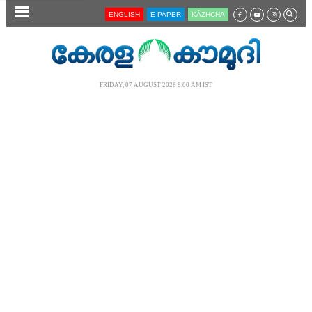
SECTIONS
ENGLISH
E-PAPER
KĀZHCHA
HOME
LATEST
FRIDAY, 07 AUGUST 2026 8.00 AM IST
AUDIO
NOTIFIED NEWS
POLL
KERALA
LOCAL
NEWS 360
CASE DIARY