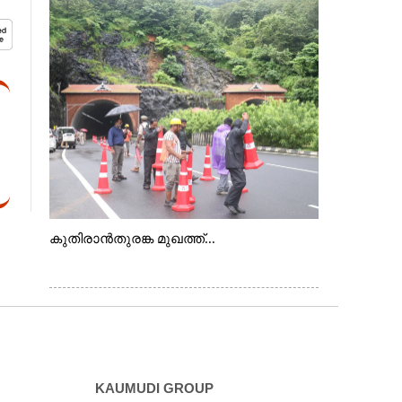
കുതിരാൻതുരങ്ക മുഖത്ത്...
KAUMUDI GROUP