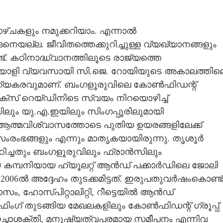
ഴ്ചകളും നമുക്കറിയാം. എന്നാൽ
യല്ല. ജീവിതത്തെക്കുറിച്ചുള്ള വ്യഖ്യാനങ്ങളും
ട്. കഠിനാദ്ധ്വാനത്തിലൂടെ രാജ്യത്തെ
ലയാളി വ്യവസായി സി.ജെ. റോയിയുടെ അകാലത്തില
ഭാഗ്യകരവുമാണ്. ബംഗളൂരുവിലെ കോൺഫിഡന്റ്
ക്സ് റെയ്‌ഡിനിടെ സ്വയം നിറയൊഴിച്ച്
യിലും യു.എ.ഇയിലും സിംഗപ്പൂരിലുമായി
െ ആത്മവിശ്വാസത്തോടെ പുതിയ ഉയരങ്ങളിലേക്ക്
രംഭങ്ങളും എന്നും മാതൃകയായിരുന്നു. തൃശൂർ
ിച്ചതും ബംഗളൂരുവിലും ഫ്രാൻസിലും
 കമ്പനിയായ ഹ്യൂലറ്റ് ആൻഡ് പക്കാർഡിലെ ജോലി
് 2006ൽ അദ്ദേഹം തുടക്കമിട്ടത്. ഇരുപതുവർഷംകൊണ്ട്
 ഹോസ്‌പിറ്റാലിറ്റി, റീട്ടെയിൽ ആൻഡ്
ംഗ് തുടങ്ങിയ മേഖലകളിലും കോൺഫിഡന്റ് ഗ്രൂപ്പ്
ം, ഇച്ഛാശക്തി, മനുഷ്യത്വപരമായ സമീപനം എന്നിവ