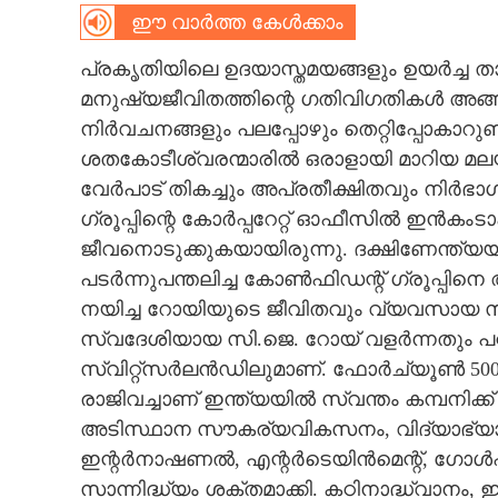
ഈ വാർത്ത കേൾക്കാം
CARTOONS
പ്രകൃതിയിലെ ഉദയാസ്തമയങ്ങളും ഉയർച്ച താ
മനുഷ്യജീവിതത്തിന്റെ ഗതിവിഗതികൾ അങ്ങനെ
LITERATURE
നിർവചനങ്ങളും പലപ്പോഴും തെറ്റിപ്പോകാറുണ്
ശതകോടീശ്വരന്മാരിൽ ഒരാളായി മാറിയ മ
ZOOM
വേർപാട് തികച്ചും അപ്രതീക്ഷിതവും നിർ
ഗ്രൂപ്പിന്റെ കോർപ്പറേറ്റ് ഓഫീസിൽ ഇൻകംടാ
CONTACT US
ജീവനൊടുക്കുകയായിരുന്നു. ദക്ഷിണേന്ത്യ
പടർന്നുപന്തലിച്ച കോൺഫിഡന്റ് ഗ്രൂപ്പിന
നയിച്ച റോയിയുടെ ജീവിതവും വ്യവസായ സം
സ്വദേശിയായ സി.ജെ. റോയ് വളർന്നതും പഠ
സ്വിറ്റ്‌സർലൻഡിലുമാണ്. ഫോർച്യൂൺ 500
രാജിവച്ചാണ് ഇന്ത്യയിൽ സ്വന്തം കമ്പനിക്ക
അടിസ്ഥാന സൗകര്യവികസനം, വിദ്യാഭ്യാസം,
ഇന്റർനാഷണൽ, എന്റർടെയിൻമെന്റ്, ഗോൾഫി
സാന്നിദ്ധ്യം ശക്തമാക്കി. കഠിനാദ്ധ്വാന