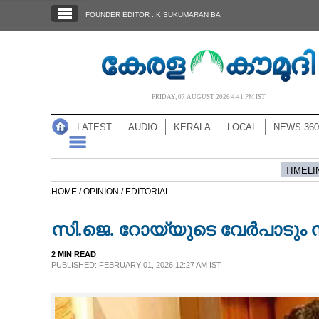
SECTIONS
FOUNDER EDITOR : K SUKUMARAN BA
HOME
LATEST
AUDIO
FRIDAY, 07 AUGUST 2026 4.41 PM IST
NOTIFIED NEWS
LATEST
AUDIO
KERALA
LOCAL
NEWS 360
POLL
KERALA
TIMELI
HOME /
OPINION /
EDITORIAL
LOCAL
സി.ജെ. റോയ്‌യുടെ വേർപാടും ന
NEWS 360
2 MIN READ
PUBLISHED: FEBRUARY 01, 2026 12:27 AM IST
CASE DIARY