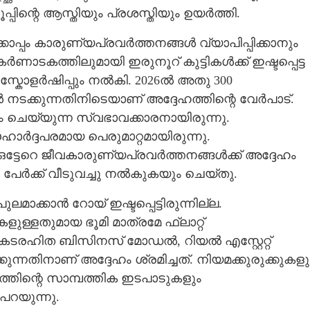
പിന്റെ ആസ്തിയും പ്രശസ്തിയും ഉയർത്തി.
ൊപ്പം കാരുണ്യപ്രവർത്തനങ്ങൾ വ്യാപിപ്പിക്കാനും
ണാടകത്തിലുമായി ഇരുനൂറ് കുട്ടികൾക്ക് ഇഷ്ടപ്പെട്ട
സ്കോളർഷിപ്പും നൽകി. 2026ൽ അതു 300
്ങൾ നടക്കുന്നതിനിടെയാണ് അദ്ദേഹത്തിന്റെ വേർപാട്.
െയ്യുന്ന സ്വഭാവക്കാരനായിരുന്നു.
ഹാർദ്ദപരമായ പെരുമാറ്റമായിരുന്നു.
ഒട്ടേറെ ജീവകാരുണ്യപ്രവർത്തനങ്ങൾക്ക് അദ്ദേഹം
േർക്ക് വീടുവച്ചു നൽകുകയും ചെയ്തു.
Share this link
ാക്കാൻ റോയ് ഇഷ്ടപ്പെട്ടിരുന്നില്ല.
ുള്ളതുമായ ഭൂമി മാത്രമേ ഫ്ലാറ്റ്
ൂ. കടരഹിത ബിസിനസ് മോഡൽ,​ റിയൽ എസ്റ്റേറ്റ്
നതിനാണ് അദ്ദേഹം ശ്രമിച്ചത്. നിയമക്കുരുക്കുകളു
ത്തിന്റെ സാമ്പത്തിക ഇടപാടുകളും
Copy Link
പറയുന്നു.
ടെ വേർപാടും നഷ്ടങ്ങളും