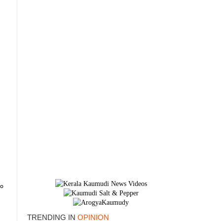
×
ം
TRENDING IN
OPINION