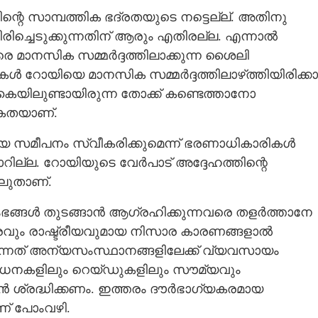
റെ സാമ്പത്തിക ഭദ്ര‌തയുടെ നട്ടെല്ല്. അതിനു
രിച്ചെടുക്കുന്നതിന് ആരും എതിരല്ല. എന്നാൽ
രെ മാനസിക സമ്മർദ്ദത്തിലാക്കുന്ന ശൈലി
 റോയിയെ മാനസിക സമ്മർദ്ദത്തിലാഴ‌്‌ത്തിയിരിക്കാ
ൈയിലുണ്ടായിരുന്ന തോക്ക് കണ്ടെത്താനോ
ാകതയാണ്.
സമീപനം സ്വീകരിക്കുമെന്ന് ഭരണാധികാരികൾ
ാറില്ല. റോയിയുടെ വേർപാട് അദ്ദേഹത്തിന്റെ
ലുതാണ്.
്ങൾ തുടങ്ങാൻ ആഗ്രഹിക്കുന്നവരെ തളർത്താനേ
രവും രാഷ്ട്രീയവുമായ നിസാര കാരണങ്ങളാൽ
ന്നത് അന്യസംസ്ഥാനങ്ങളിലേക്ക് വ്യവസായം
ിശോധനകളിലും റെയ്ഡുകളിലും സൗമ്യവും
ശ്രദ്ധിക്കണം. ഇത്തരം ദൗർഭാഗ്യകരമായ
് പോംവഴി.