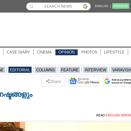
ENGLISH |
KĀZHCHA
CASE DIARY
CINEMA
OPINION
PHOTOS
LIFESTYLE
NE
EDITORIAL
COLUMNS
FEATURE
INTERVIEW
VARAVIS
Share
ഷ്ടങ്ങളും
READ
ENGLISH VERS