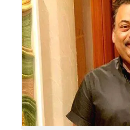
CINEMA
OPINION
PHOTOS
LIFESTYLE
SPIRITUAL
INFO+
ART
ASTRO