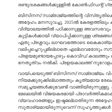
രണ്ടുദശകങ്ങൾക്കുള്ളിൽ കോൺഫിഡന്റ് ഗ്രൂപ്
ബിസിനസ് സാമ്രാജ്യത്തിന്റെ വിസ്‌തൃതിക്ക
അദ്ദേഹം മനസുവച്ചു. 2025ൽ കേരളത്തിലും കർ
വിദ്യാലയത്തിൽ പഠിക്കാനുള്ള അവസരവും 
കുട്ടികൾക്കായി വ്യാപിപ്പിക്കാനുള്ള ശ്രമങ
ഏതു പ്രശ്നവും ലാഘവത്തോടെ കൈകാര്യം ച
വലിപ്പച്ചെറുപ്പമില്ലാതെ എല്ലാവരോടും സൗ
പ്രളയമുണ്ടായപ്പോഴും കൊവിഡ് കാലത്തും 
നേതൃത്വം നൽകി. പ്രളയകാലത്ത് നൂറോളം പ
വായ്പയെടുത്ത് ബിസിനസ് സാമ്രാജ്യം വിപുലമ
നിയമക്കുരുക്കില്ലാത്തതും കൃത്യമായ രേഖകള
സമുച്ചയങ്ങൾക്കുവേണ്ടി വാങ്ങിയിരുന്നുള്ള
മേഖലയിൽ വിജയകരമായി പ്രാവർത്തികമാക്കുന്
വ്യവഹാരങ്ങളും ഇഷ്ടമല്ലാതിരുന്ന അദ്ദേഹ
സുതാര്യമായിരുന്നുവെന്ന് സുഹൃത്തുക്കൾ 
സി.ജെ. റോയ്‌യു