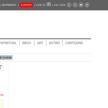
|
MATRIMONY |
E-PAPER
|
LIVE TV
|
CAL 2026
SPIRITUAL
INFO+
ART
ASTRO
CARTOONS
HESHAM
ION