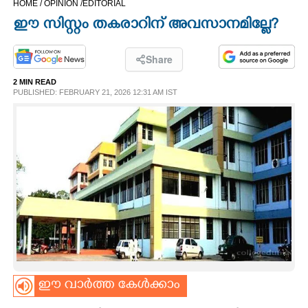
HOME /
OPINION /
EDITORIAL
CINEMA
ഈ സിസ്റ്റം തകരാറിന് അവസാനമില്ലേ?​​
OPINION
Share
2 MIN READ
PHOTOS
PUBLISHED: FEBRUARY 21, 2026 12:31 AM IST
LIFESTYLE
SPIRITUAL
INFO+
ART
ഈ വാർത്ത കേൾക്കാം
ASTRO