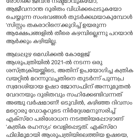
രോഗിക്ക് ജീവൻ നഷ്ടമാവുകയോ,​
ആജീവനാന്ത ദുരിതം വിധിക്കപ്പെടുകയോ
ചെയ്യുന്ന സംഭവങ്ങൾ തുടർക്കഥയാകുമ്പോൾ
'സിസ്റ്റം തകരാറിനെ"ക്കുറിച്ച് ഉയരുന്ന
ആക്ഷേപങ്ങളിൽ തീരെ കഴമ്പില്ലെന്നു പറയാൻ
ആർക്കും കഴിയില്ല.
ആലപ്പുഴ മെഡിക്കൽ കോളേജ്
ആശുപത്രിയിൽ 2021-ൽ നടന്ന ഒരു
ശസ്ത്രക്രിയയ്ക്കിടെ,​ അതിന് ഉപയോഗിച്ച കത്രിക
വയറ്റിൽ മറന്നുവച്ചതിനെ തുടർന്ന് പുന്നപ്ര
സ്വദേശിയായ ഉഷാ ജോസഫിന് അന്നുമുതൽ
വേദനയും ദുരിതവും സഹിക്കേണ്ടിവന്നത്
അഞ്ചു വർഷമാണ്! ഒടുവിൽ,​ കഴിഞ്ഞ ദിവസം
മറ്റൊരു ഡോക്ടറുടെ നിർദ്ദേശമനുസരിച്ച്
എക്സ്റേ പരിശോധന നടത്തിയപ്പോഴാണ്
'കത്രിക രഹസ്യം" വെളിപ്പെട്ടത്. എക്സ്റേ
ഫിലിമുമായി ആശുപത്രിയിലെത്തിയ ഉഷയെ,​