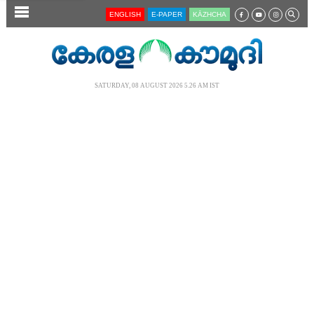
SECTIONS
ENGLISH
E-PAPER
KĀZHCHA
HOME
LATEST
SATURDAY, 08 AUGUST 2026 5.26 AM IST
AUDIO
NOTIFIED NEWS
POLL
KERALA
LOCAL
NEWS 360
CASE DIARY