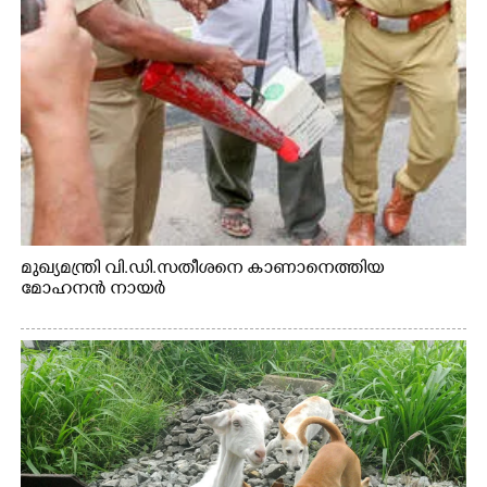
മുഖ്യമന്ത്രി വി.ഡി.സതീശനെ കാണാനെത്തിയ
മോഹനൻ നായർ