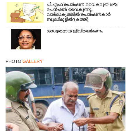
പി.എഫ് പെൻഷൻ വൈകരുത് EPS
പെൻഷൻ വൈകുന്നു:
വാർദ്ധക്യത്തിൽ പെൻഷൻകാർ
ബുദ്ധിമുട്ടിൽ*(കത്ത്)
ശാശ്വതമായ ജീവിതദർശനം
PHOTO
GALLERY