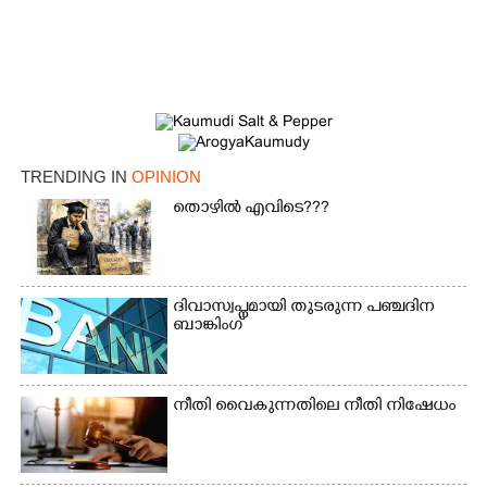
TRENDING IN
OPINION
തൊഴിൽ എവിടെ???
ദിവാസ്വപ്നമായി തുടരുന്ന പഞ്ചദിന
ബാങ്കിംഗ്
നീതി വൈകുന്നതിലെ നീതി നിഷേധം