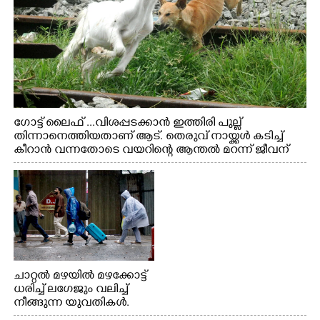
ഗോട്ട് ലൈഫ് ...വിശപ്പടക്കാൻ ഇത്തിരി പുല്ല്
തിന്നാനെത്തിയതാണ് ആട്. തെരുവ് നായ്ക്കൾ കടിച്ച്
കീറാൻ വന്നതോടെ വയറിന്റെ ആന്തൽ മറന്ന് ജീവന്
വേണ്ടിയായി ഓട്ടം. എറണാകുളം വാത്തുരുത്തിയിൽ
നിന്നുള്ള കാഴ്ച
ചാറ്റൽ മഴയിൽ മഴക്കോട്ട്
ധരിച്ച് ലഗേജും വലിച്ച്
നീങ്ങുന്ന യുവതികൾ.
എറണാകുളം മേനകയിൽ