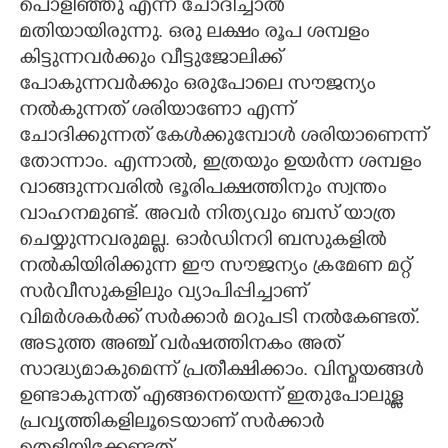
പൊളിഞ്ഞു എന്ന് ചോദിച്ചാൽ
മതിയായിരുന്നു. ഒരു ലക്ഷം രൂപ ശമ്പളം
കിട്ടുന്നവർക്കും വീട്ടുജോലിക്ക്
പോകുന്നവർക്കും ഒരുപോലെ സൗജന്യം
നൽകുന്നത് ശരിയാണോ എന്ന്
ചോദിക്കുന്നത് കേൾക്കുമ്പോൾ ശരിയാണെന്ന്
തോന്നാം. എന്നാൽ, ഇത്രയും ഉയർന്ന ശമ്പളം
വാങ്ങുന്നവരിൽ ഭൂരിപക്ഷത്തിനും സ്വന്തം
വാഹനമുണ്ട്. അവർ നിത്യവും ബസ് യാത്ര
ചെയ്യുന്നവരുമല്ല. ഓർഡിനറി ബസുകളിൽ
നൽകിയിരിക്കുന്ന ഈ സൗജന്യം ക്രമേണ മറ്റ്
സർവീസുകളിലും വ്യാപിപ്പിച്ചാണ്
വിമർശകർക്ക് സർക്കാർ മറുപടി നൽകേണ്ടത്.
അടുത്ത അഞ്ച് വർഷത്തിനകം അത്
സാദ്ധ്യമാകുമെന്ന് പ്രതീക്ഷിക്കാം. വിസ്മയങ്ങൾ
ഉണ്ടാകുന്നത് എങ്ങനെയെന്ന് ഇതുപോലുള്ള
പ്രവൃത്തികളിലൂടെയാണ് സർക്കാർ