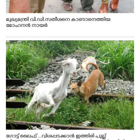
മുഖ്യമന്ത്രി വി.ഡി.സതീശനെ കാണാനെത്തിയ
മോഹനൻ നായർ
ഗോട്ട് ലൈഫ് ...വിശപ്പടക്കാൻ ഇത്തിരി പുല്ല്