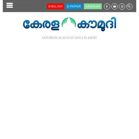
SECTIONS
ENGLISH
E-PAPER
KĀZHCHA
HOME
LATEST
SATURDAY, 08 AUGUST 2026 3.36 AM IST
AUDIO
NOTIFIED NEWS
POLL
KERALA
LOCAL
NEWS 360
CASE DIARY