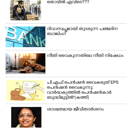
തൊഴിൽ എവിടെ???
ദിവാസ്വപ്നമായി തുടരുന്ന പഞ്ചദിന
ബാങ്കിംഗ്
നീതി വൈകുന്നതിലെ നീതി നിഷേധം
പി.എഫ് പെൻഷൻ വൈകരുത് EPS
പെൻഷൻ വൈകുന്നു:
വാർദ്ധക്യത്തിൽ പെൻഷൻകാർ
ബുദ്ധിമുട്ടിൽ*(കത്ത്)
ശാശ്വതമായ ജീവിതദർശനം