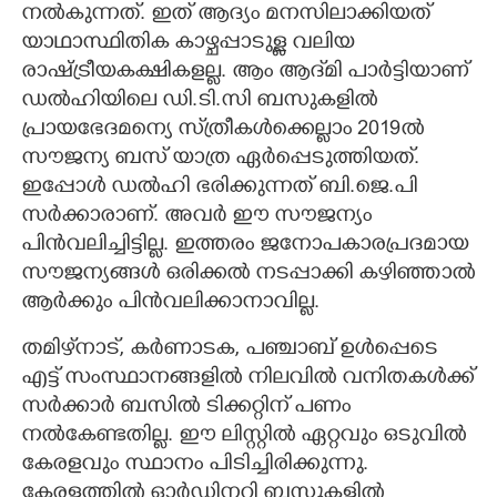
നൽകുന്നത്. ഇത് ആദ്യം മനസിലാക്കിയത്
യാഥാസ്ഥിതിക കാഴ്ചപ്പാടുള്ള വലിയ
രാഷ്ട്രീയകക്ഷികളല്ല. ആം ആദ്‌മി പാർട്ടിയാണ്
ഡൽഹിയിലെ ഡി.ടി.സി ബസുകളിൽ
പ്രായഭേദമന്യെ സ്‌ത്രീകൾക്കെല്ലാം 2019ൽ
സൗജന്യ ബസ് യാത്ര ഏർപ്പെടുത്തിയത്.
ഇപ്പോൾ ഡൽഹി ഭരിക്കുന്നത് ബി.ജെ.പി
സർക്കാരാണ്. അവർ ഈ സൗജന്യം
പിൻവലിച്ചിട്ടില്ല. ഇത്തരം ജനോപകാരപ്രദമായ
സൗജന്യങ്ങൾ ഒരിക്കൽ നടപ്പാക്കി കഴിഞ്ഞാൽ
ആർക്കും പിൻവലിക്കാനാവില്ല.
തമിഴ്‌നാട്, കർണാടക, പഞ്ചാബ് ഉൾപ്പെടെ
എട്ട് സംസ്ഥാനങ്ങളിൽ നിലവിൽ വനിതകൾക്ക്
സർക്കാർ ബസിൽ ടിക്കറ്റിന് പണം
നൽകേണ്ടതില്ല. ഈ ലിസ്റ്റിൽ ഏറ്റവും ഒടുവിൽ
കേരളവും സ്ഥാനം പിടിച്ചിരിക്കുന്നു.
കേരളത്തിൽ ഓർഡിനറി ബസുകളിൽ