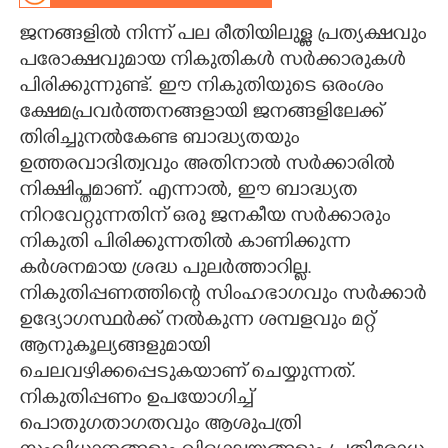
ജനങ്ങളിൽ നിന്ന് പല രീതിയിലുള്ള പ്രത്യക്ഷവും
CARTOONS
പരോക്ഷവുമായ നികുതികൾ സർക്കാരുകൾ
പിരിക്കുന്നുണ്ട്. ഈ നികുതിയുടെ ഒരംശം
LITERATURE
ക്ഷേമപ്രവർത്തനങ്ങളായി ജനങ്ങളിലേക്ക്
തിരിച്ചുനൽകേണ്ട ബാദ്ധ്യതയും
ZOOM
ഉത്തരവാദിത്വവും അതിനാൽ സർക്കാരിൽ
നിക്ഷിപ്തമാണ്. എന്നാൽ, ഈ ബാദ്ധ്യത
CONTACT US
നിറവേറ്റുന്നതിന് ഒരു ജനകീയ സർക്കാരും
നികുതി പിരിക്കുന്നതിൽ കാണിക്കുന്ന
കർശനമായ ശ്രദ്ധ പുലർത്താറില്ല.
നികുതിപ്പണത്തിന്റെ സിംഹഭാഗവും സർക്കാർ
ഉദ്യോഗസ്ഥർക്ക് നൽകുന്ന ശമ്പളവും മറ്റ്
ആനുകൂല്യങ്ങളുമായി
ചെലവഴിക്കപ്പെടുകയാണ് ചെയ്യുന്നത്.
നികുതിപ്പണം ഉപയോഗിച്ച്
പൊതുഗതാഗതവും ആശുപത്രി