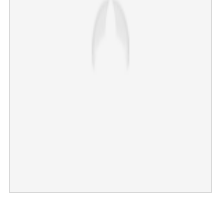
×
Share this link
Copy Link