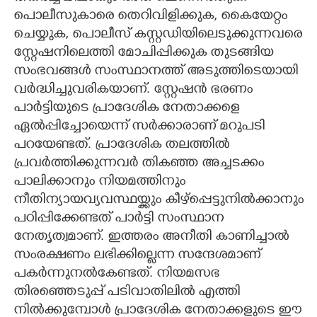
പൊലീസുകാരെ തെറിവിളിക്കുക, കൈയേറ്റം
ചെയ്യുക, പൊലീസ് കസ്റ്റഡിയിലെടുക്കുന്നവരെ
സ്റ്റേഷനിലെത്തി മോചിപ്പിക്കുക തുടങ്ങിയ
സംഭവങ്ങൾ സംസ്ഥാനത്ത് അടുത്തിടെയായി
വർദ്ധിച്ചുവരികയാണ്. സ്റ്റേഷൻ ഭരണം
പാർട്ടിയുടെ പ്രാദേശിക നേതാക്കളെ
ഏൽപ്പിച്ചോയെന്ന് സർക്കാരാണ് മറുപടി
പറയേണ്ടത്. പ്രാദേശിക തലത്തിൽ
പ്രവർത്തിക്കുന്നവർ തികഞ്ഞ അച്ചടക്കം
പാലിക്കാനും നിയമത്തിനും
നീതിന്യായവ്യവസ്ഥയ്ക്കും കീഴ്പ്പെട്ടുനിൽക്കാനും
പഠിപ്പിക്കേണ്ടത് പാർട്ടി സംസ്ഥാന
നേതൃത്വമാണ്. ഇത്തരം അനീതി കാണിച്ചാൽ
സംരക്ഷണം ലഭിക്കില്ലെന്ന സന്ദേശമാണ്
പകർന്നുനൽകേണ്ടത്. നിയമസഭ
തിരഞ്ഞെടുപ്പ് പടിവാതിലിൽ എത്തി
നിൽക്കുമ്പോൾ പ്രാദേശിക നേതാക്കളുടെ ഇ‌ൗ