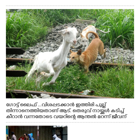
ഗോട്ട് ലൈഫ് ...വിശപ്പടക്കാൻ ഇത്തിരി പുല്ല്
തിന്നാനെത്തിയതാണ് ആട്. തെരുവ് നായ്ക്കൾ കടിച്ച്
കീറാൻ വന്നതോടെ വയറിന്റെ ആന്തൽ മറന്ന് ജീവന്
വേണ്ടിയായി ഓട്ടം. എറണാകുളം വാത്തുരുത്തിയിൽ
നിന്നുള്ള കാഴ്ച