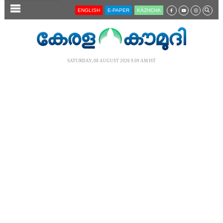
SECTIONS
ENGLISH
E-PAPER
KĀZHCHA
HOME
LATEST
SATURDAY, 08 AUGUST 2026 9.09 AM IST
AUDIO
NOTIFIED NEWS
POLL
KERALA
LOCAL
NEWS 360
CASE DIARY