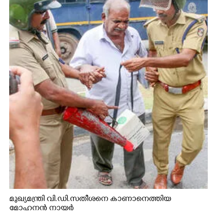
മുഖ്യമന്ത്രി വി.ഡി.സതീശനെ കാണാനെത്തിയ
മോഹനൻ നായർ