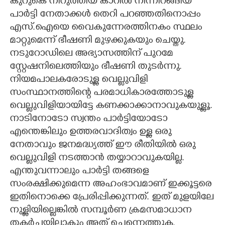
കുറുകെ നിറുത്തിയ കാറിൽ നിന്നിറങ്ങിയ
പാർട്ടി നേതാക്കൾ തെറി പറഞ്ഞതിനൊപ്പം
എസ്.ഐയെ വൈകുന്നേരത്തിനകം സ്ഥലം
മാറ്റുമെന്ന് ഭീഷണി മുഴക്കുകയും ചെയ്തു.
നടുറോഡിലെ അഭ്യാസത്തിന് പുറമേ
സ്റ്റേഷനിലെത്തിയും ഭീഷണി തുടർന്നു.
നിയമപാലകരോടുള്ള വെല്ലുവിളി
സംസ്ഥാനത്തിന്റെ പരമാധികാരത്തോടുള്ള
വെല്ലുവിളിയായിട്ടേ കണക്കാക്കാനാവുകയുള്ളൂ.
നാടിനോടോ സ്വന്തം പാർട്ടിയോടോ
എന്തെങ്കിലും ഉത്തരവാദിത്വം ഉള്ള ഒരു
നേതാവും ജനമദ്ധ്യത്ത് ഇ‌ൗ രീതിയിൽ ഒരു
വെല്ലുവിളി നടത്താൻ തയ്യാറാവുകയില്ല.
എന്തുവന്നാലും പാർട്ടി തങ്ങളെ
സംരക്ഷിക്കുമെന്ന അഹംഭാവമാണ് ഇക്കൂട്ടരെ
ഇതിനൊക്കെ പ്രേരിപ്പിക്കുന്നത്. ഇത് മുളയിലേ
നുള്ളിയില്ലെങ്കിൽ സമ്പൂർണ ക്രമസമാധാന
തകർച്ചയിലാകും അത് ചെന്നെത്തുക.