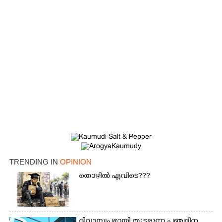
TRENDING IN
OPINION
തൊഴിൽ എവിടെ???
ദിവാസ്വപ്നമായി തുടരുന്ന പഞ്ചദിന