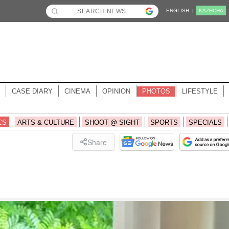
ENGLISH |
KĀZHCHA
CASE DIARY
CINEMA
OPINION
PHOTOS
LIFESTYLE
CS
ARTS & CULTURE
SHOOT @ SIGHT
SPORTS
SPECIALS
Share