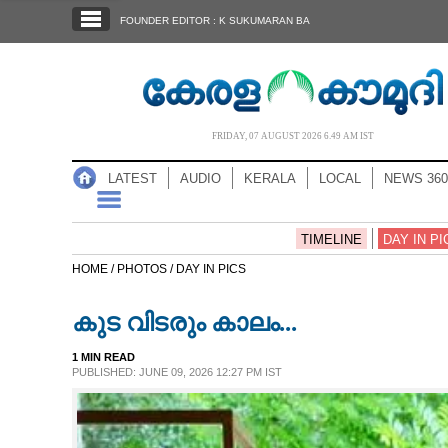
SECTIONS
FOUNDER EDITOR : K SUKUMARAN BA
HOME
LATEST
AUDIO
FRIDAY, 07 AUGUST 2026 6.49 AM IST
NOTIFIED NEWS
LATEST
AUDIO
KERALA
LOCAL
NEWS 360
POLL
KERALA
TIMELINE
DAY IN PI
HOME /
PHOTOS /
DAY IN PICS
LOCAL
കുട വിടരും കാലം...
NEWS 360
1 MIN READ
PUBLISHED: JUNE 09, 2026 12:27 PM IST
CASE DIARY