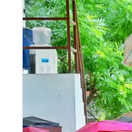
CINEMA
OPINION
PHOTOS
LIFESTYLE
SPIRITUAL
INFO+
ART
ASTRO