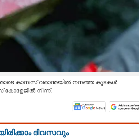
തോടെ കാമ്പസ് വരാന്തയിൽ നനഞ്ഞ കുടകൾ
് കോളേജിൽ നിന്ന്.
യിരിക്കാം ദിവസവും