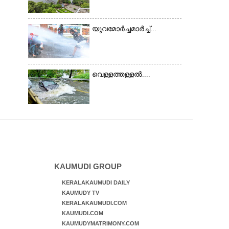
റോഡിൽ അടിഞ്ഞ് കൂടിയ
ചെളിയും മണ്ണും മറ്റ്
മാലിന്യങ്ങളും നീക്കം
യുവമോർച്ചമാർച്ച്...
ചെയ്യുന്നു.
വെള്ളത്തള്ളൽ....
KAUMUDI GROUP
KERALAKAUMUDI DAILY
KAUMUDY TV
KERALAKAUMUDI.COM
KAUMUDI.COM
KAUMUDYMATRIMONY.COM