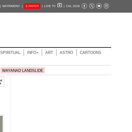
|
MATRIMONY |
E-PAPER
|
LIVE TV
|
CAL 2026
SPIRITUAL
INFO+
ART
ASTRO
CARTOONS
WAYANAD LANDSLIDE