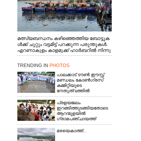
മത്സ്യബന്ധനം കഴിഞ്ഞെത്തിയ ബോട്ടുക
ൾക്ക് ചുറ്റും വട്ടമിട്ട് പറക്കുന്ന പരുന്തുകൾ.
എറണാകുളം കാളമുക്ക് ഹാർബറിൽ നിന്നു
ള്ള കാഴ്ച
TRENDING IN
PHOTOS
പാലക്കാട് ടൗൺ ഈസ്റ്റ്
മണ്ഡലം കോൺഗ്രസ്
കമ്മിറ്റിയുടെ
നേതൃത്വത്തിൽ
പ്രളയജലം
ഇറങ്ങിത്തുടങ്ങിയതോടെ
ആറന്മുളയിൽ
ഗ്രാമപഞ്ചായത്ത്
പ്രസിഡന്റ് മാരും
അംഗങ്ങളും
മഴയെകാത്ത്...
രാഷ്ട്രീയപ്രവത്തകരും
അടങ്ങുന്ന സംഘം