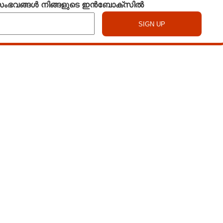
 സംഭവങ്ങൾ നിങ്ങളുടെ ഇൻബോക്സിൽ
Share this link
Copy Link