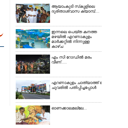
ആയാംകുടി സ്‌കൂളിലെ
ദുരിതാശ്വാസ ക്യാമ്പ്....
ഇന്നലെ പെയ്ത കനത്ത
×
മഴയിൽ എറണാകുളം
മാർക്കറ്റിൽ നിന്നുള്ള
കാഴ്ച
എം സി റോഡിൽ മരം
വീണ്.....
എറണാകുളം ചാത്യാത്ത് റോഡിൽ സ്ഥിതി ച
ചുവരിൽ പതിപ്പിച്ചപ്പോൾ
ഓണക്കാലമല്ലേ...