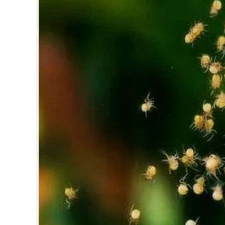
CINEMA
OPINION
PHOTOS
LIFESTYLE
SPIRITUAL
INFO+
ART
ASTRO