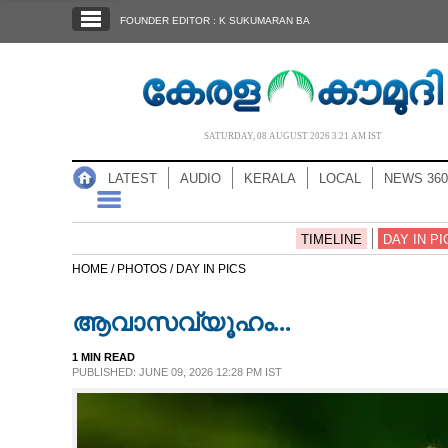
SECTIONS
FOUNDER EDITOR : K SUKUMARAN BA
HOME
LATEST
AUDIO
SATURDAY, 08 AUGUST 2026 3.21 AM IST
NOTIFIED NEWS
LATEST
AUDIO
KERALA
LOCAL
NEWS 360
POLL
KERALA
TIMELINE
DAY IN PI
HOME /
PHOTOS /
DAY IN PICS
LOCAL
ആവാസവ്യൂഹം...
NEWS 360
1 MIN READ
PUBLISHED: JUNE 09, 2026 12:28 PM IST
CASE DIARY