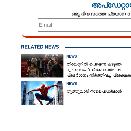
അപ്ഡേറ്റാ
ഒരു ദിവസത്തെ പ്രധാന
RELATED NEWS
NEWS
തിയേറ്ററിൽ പെട്ടെന്ന് കടുത്ത
ദുർഗന്ധം; 'സ്‌പൈഡർമാൻ'
പ്രദർശനം നിർത്തിവച്ച് പ്രേക്ഷ
ഇറങ്ങിയോടി
NEWS
തൂത്തുവാരി സ്പൈഡർമാൻ