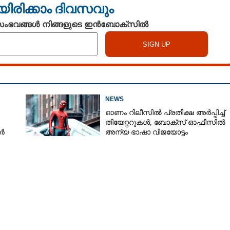
യിരിക്കാം ദിവസവും
 സംഭവങ്ങൾ നിങ്ങളുടെ ഇൻബോക്സിൽ
NEWS
ഓണം റിലീസിൽ പ്രതീക്ഷ അർപ്പിച്ച്
തിയേറ്ററുകൾ, ബോക്‌സ് ഓഫീസിൽ
കർ
അന്യ ഭാഷാ വിജയോട്ടം
Share this link
Copy Link