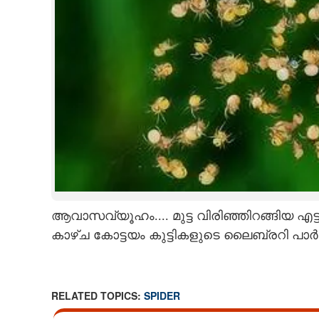
ആവാസവ്യൂഹം.... മുട്ട വിരിഞ്ഞിറങ്ങിയ എട്
കാഴ്ച കോട്ടയം കുട്ടികളുടെ ലൈബ്രറി പാർക
RELATED TOPICS:
SPIDER