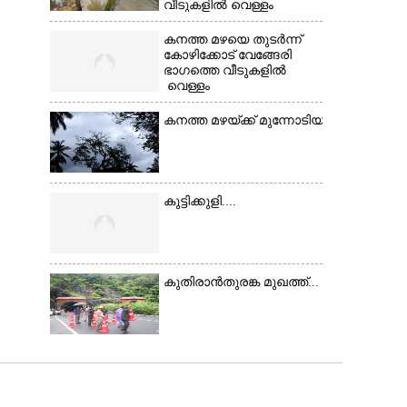
വീടുകളിൽ വെള്ളം
കയറിയപ്പോൾ
കനത്ത മഴയെ തുടർന്ന്
കോഴിക്കോട് വേങ്ങേരി
ഭാഗത്തെ വീടുകളിൽ
വെള്ളം
കയറിയപ്പോൾ ആളുകളെ സുരക്ഷിത സ്ഥാനത
കനത്ത മഴയ്ക്ക് മുന്നോടിയായി മാനം 
കുട്ടിക്കുളി....
കുതിരാൻതുരങ്ക മുഖത്ത്...