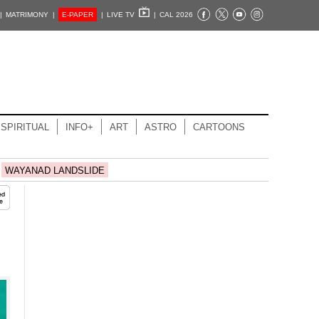
|
MATRIMONY |
E-PAPER
|
LIVE TV
|
CAL 2026
SPIRITUAL
INFO+
ART
ASTRO
CARTOONS
WAYANAD LANDSLIDE