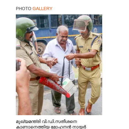
PHOTO
GALLERY
മുഖ്യമന്ത്രി വി.ഡി.സതീശനെ
കാണാനെത്തിയ മോഹനൻ നായർ