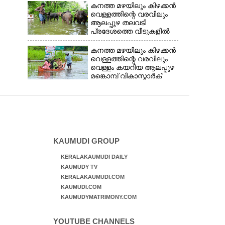
കയറിയതിനാൽ
കനത്ത മഴയിലും കിഴക്കൻ
ആവശ്യസാധനങ്ങളുമായി
വെള്ളത്തിന്റെ വരവിലും
ദുരിതാശ്വാസ
ആലപ്പുഴ തലവടി
ക്യാമ്പിലേക്ക് മാറുന്ന
പ്രദേശത്തെ വീടുകളിൽ
അട്ടിച്ചിറ വീട്ടിൽ
വെള്ളം കയറിയതിനാൽ
രോഹിണിയും ഭർത്താവ്
വളർത്തുമൃഗങ്ങളെ
കനത്ത മഴയിലും കിഴക്കൻ
സന്തോഷും
സുരക്ഷിത
വെള്ളത്തിന്റെ വരവിലും
സ്ഥാനത്തേയ്ക്ക്
വെള്ളം കയറിയ ആലപ്പുഴ
മാറ്റുന്നയാൾ
മങ്കൊമ്പ് വികാസ്മാർക്
റോഡിലൂടെ വള്ളത്തിൽ
വരുന്നവർ
KAUMUDI GROUP
KERALAKAUMUDI DAILY
KAUMUDY TV
KERALAKAUMUDI.COM
KAUMUDI.COM
KAUMUDYMATRIMONY.COM
YOUTUBE CHANNELS