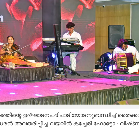
തിന്റെ ഉദ്‌ഘാടനപരിപാടിയോടനുബന്ധിച്ച് തൈക്കാ
ൻ അവതരിപ്പിച്ച വയലിൻ കച്ചേരി ഫോട്ടോ : വിഷ്‌ണ