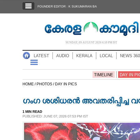
SECTIONS
FOUNDER EDITOR : K SUKUMARAN BA
HOME
LATEST
AUDIO
SUNDAY, 09 AUGUST 2026 6.59 PM IST
NOTIFIED NEWS
LATEST
AUDIO
KERALA
LOCAL
NEWS 360
POLL
KERALA
TIMELINE
DAY IN PI
HOME /
PHOTOS /
DAY IN PICS
LOCAL
ഗംഗ ശശിധരൻ അവതരിപ്പിച്ച വയ
NEWS 360
1 MIN READ
PUBLISHED: JUNE 07, 2026 07:53 PM IST
CASE DIARY