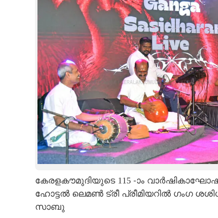
CINEMA
OPINION
PHOTOS
LIFESTYLE
SPIRITUAL
INFO+
ART
കേരളകൗമുദിയുടെ 115 -ാം വാർഷികാഘോഷത്
ഹോട്ടൽ ലെമൺ ട്രീ പ്രീമിയറിൽ ഗംഗ ശശിധര
സാബു
ASTRO