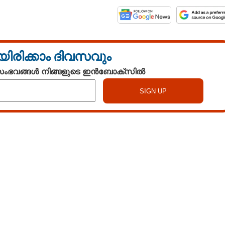
യിരിക്കാം ദിവസവും
 സംഭവങ്ങൾ നിങ്ങളുടെ ഇൻബോക്സിൽ