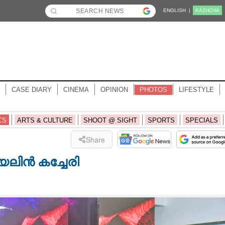
ENGLISH |
KĀZHCHA
CASE DIARY
CINEMA
OPINION
PHOTOS
LIFESTYLE
CS
ARTS & CULTURE
SHOOT @ SIGHT
SPORTS
SPECIALS
Share
ലിൻ കച്ചേരി