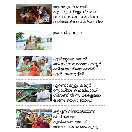
ആലപ്പുഴ രാമങ്കരി
എൻ.എസ്.എസ് ഹയർ
സെക്കൻഡറി സ്കൂളിലെ
ദുരിതാശ്വാസ ക്യാമ്പിൽ
വെള്ളം കയറിയതിനെ
തുടർന്ന് നഗരത്തിലെ
ഉണക്കിയെടുക്കാം....
തിരുവമ്പാടി ഹയർ
സെക്കൻഡറി സ്കൂളിലെ
×
ക്യാമ്പിലെത്തിയ കുട്ടികൾ
കളികളിലേർപ്പെട്ടപ്പോൾ
എജ്യുക്കേഷനൽ
അംബാസഡറായ എസ്തർ
മരിയ ടോമിയെ മന്ത്രി
എൻ.ഷംസുദ്ദീൻ
അഭിനന്ദിക്കുന്നു.
എറണാകുളം കലൂർ
സ്റ്റേഡിയം ഹെലിപാഡ്
ഗ്രൗണ്ടിൽ സപ്ളൈകോ
ഓണം മെഗാ ട്രേഡ്
ഫെയർ സംസ്ഥാനതല
ഉദ്ഘാടനം നിർവഹിച്ച്
കട്ടപ്പന വിദ്യാഭ്യാസ
സ്റ്റാൾ
ജില്ലയുടെ
സന്ദർശിക്കുന്ന മുഖ്യമന്ത്രി
എജ്യുക്കേഷനൽ
വി.ഡി. സതീശൻ.
അംബാസഡറായ എസ്തർ
മന്ത്രി അനൂപ്
മരിയ ടോമിക്കൊപ്പം