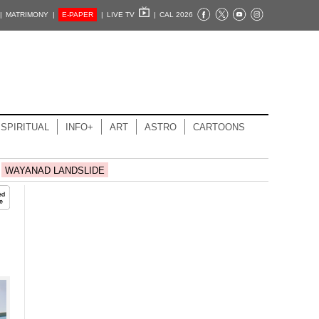
|
MATRIMONY |
E-PAPER
|
LIVE TV
|
CAL 2026
SPIRITUAL
INFO+
ART
ASTRO
CARTOONS
WAYANAD LANDSLIDE